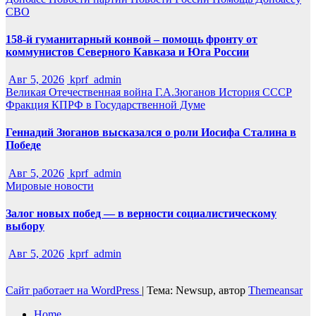
СВО
158-й гуманитарный конвой – помощь фронту от
коммунистов Северного Кавказа и Юга России
Авг 5, 2026
kprf_admin
Великая Отечественная война
Г.А.Зюганов
История СССР
Фракция КПРФ в Государственной Думе
Геннадий Зюганов высказался о роли Иосифа Сталина в
Победе
Авг 5, 2026
kprf_admin
Мировые новости
Залог новых побед — в верности социалистическому
выбору
Авг 5, 2026
kprf_admin
Сайт работает на WordPress
|
Тема: Newsup, автор
Themeansar
Home