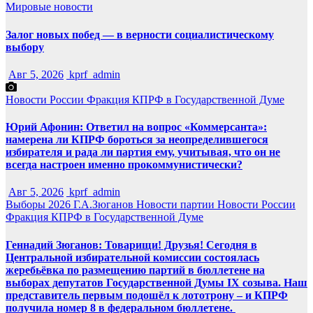
Мировые новости
Залог новых побед — в верности социалистическому
выбору
Авг 5, 2026
kprf_admin
Новости России
Фракция КПРФ в Государственной Думе
Юрий Афонин: Ответил на вопрос «Коммерсанта»:
намерена ли КПРФ бороться за неопределившегося
избирателя и рада ли партия ему, учитывая, что он не
всегда настроен именно прокоммунистически?
Авг 5, 2026
kprf_admin
Выборы 2026
Г.А.Зюганов
Новости партии
Новости России
Фракция КПРФ в Государственной Думе
Геннадий Зюганов: Товарищи! Друзья! Сегодня в
Центральной избирательной комиссии состоялась
жеребьёвка по размещению партий в бюллетене на
выборах депутатов Государственной Думы IX созыва. Наш
представитель первым подошёл к лототрону – и КПРФ
получила номер 8 в федеральном бюллетене.