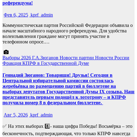
референдума!
Фев 6, 2025
kprf_admin
Коммунистическая партия Российской Федерации объявила о
начале масштабного народного референдума. Для удобства
волеизъявления граждане могут принять участие в
телефонном опросе.…
Выборы 2026
Г.А.Зюганов
Новости партии
Новости России
Фракция КПРФ в Государственной Думе
Геннадий Зюганов: Товарищи! Друзья! Сегодня в
Центральной избирательной комиссии состоялась
жеребьёвка по размещению партий в бюллетене на
выборах депутатов Государственной Думы IX созыва. Наш
представитель первым подошёл к лототрону – и КПРФ
получила номер 8 в федеральном бюллетене.
Авг 5, 2026
kprf_admin
✅ На этих выборах 8️⃣- наша цифра Победы! Восьмёрка – это
бесконечность, подтверждающая, что только КПРФ навсегда