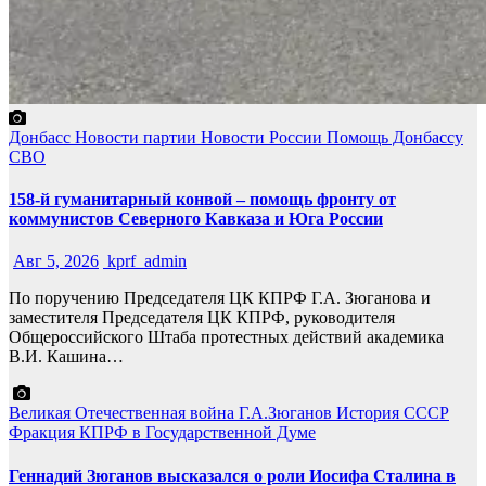
Донбасс
Новости партии
Новости России
Помощь Донбассу
СВО
158-й гуманитарный конвой – помощь фронту от
коммунистов Северного Кавказа и Юга России
Авг 5, 2026
kprf_admin
По поручению Председателя ЦК КПРФ Г.А. Зюганова и
заместителя Председателя ЦК КПРФ, руководителя
Общероссийского Штаба протестных действий академика
В.И. Кашина…
Великая Отечественная война
Г.А.Зюганов
История СССР
Фракция КПРФ в Государственной Думе
Геннадий Зюганов высказался о роли Иосифа Сталина в