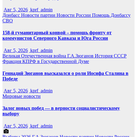
Авг 5, 2026
kprf_admin
Донбасс
Новости партии
Новости России
Помощь Донбассу
СВО
158-й гуманитарный конвой – помощь фронту от
коммунистов Северного Кавказа и Юга России
Авг 5, 2026
kprf_admin
Великая Отечественная война
Г.А.Зюганов
История СССР
Фракция КПРФ в Государственной Думе
Геннадий Зюганов высказался о роли Иосифа Сталина в
Победе
Авг 5, 2026
kprf_admin
Мировые новости
Залог новых побед — в верности социалистическому
выбору
Авг 5, 2026
kprf_admin
Выборы 2026
Г.А.Зюганов
Новости партии
Новости России