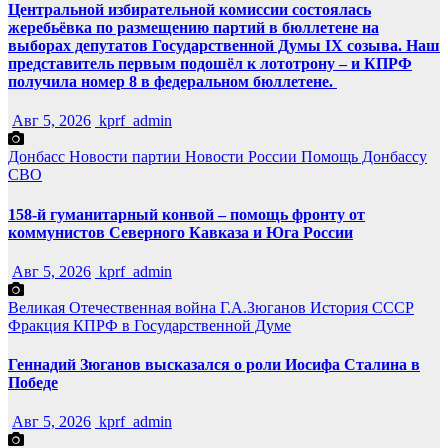
Центральной избирательной комиссии состоялась
жеребьёвка по размещению партий в бюллетене на
выборах депутатов Государственной Думы IX созыва. Наш
представитель первым подошёл к лототрону – и КПРФ
получила номер 8 в федеральном бюллетене.
Авг 5, 2026
kprf_admin
Донбасс
Новости партии
Новости России
Помощь Донбассу
СВО
158-й гуманитарный конвой – помощь фронту от
коммунистов Северного Кавказа и Юга России
Авг 5, 2026
kprf_admin
Великая Отечественная война
Г.А.Зюганов
История СССР
Фракция КПРФ в Государственной Думе
Геннадий Зюганов высказался о роли Иосифа Сталина в
Победе
Авг 5, 2026
kprf_admin