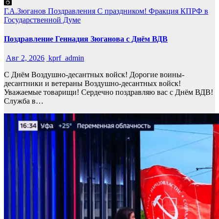
Г.А.Зюганов
Поздравления
С праздником!
Фракция КПРФ в
Государственной Думе
Поздравление Геннадия Зюганова с Днём ВДВ
Авг 2, 2026
kprf_admin
С Днём Воздушно-десантных войск! Дорогие воины-
десантники и ветераны Воздушно-десантных войск!
Уважаемые товарищи! Сердечно поздравляю вас с Днём ВДВ!
Служба в…