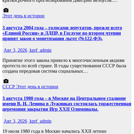
краткосрочного прогнозирования Дмитрий Белоусов.…
Этот день в истории
3 августа 2004 года – голосами депутатов, прежде всего
«Единой России» и ЛДПР, в Госдуме во втором чтении
принят закон о монетизации льгот (№122-ФЗ).
Авг 3, 2026
kprf_admin
Принятие этого закона привело к многочисленным акциям
протеста по всей стране. В годы существования СССР была
создана передовая система социальных…
СССР
Этот день в истории
3 августа 1980 года – в Москве на Центральном стадионе
имени В. И. Ленина в Лужниках состоялась торжественная
церемония закрытия Игр XXII Олимпиады.
Авг 3, 2026
kprf_admin
19 июля 1980 года в Москве начались XXII летние