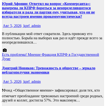
Юрий Афонин: Ответил на вопрос «Коммерсанта»:
намерена ли КПРФ бороться за неопределившегося
избирателя и рада ли партия ему, учитывая, что он не
всегда настроен именно прокоммунистически?
Авг 5, 2026
kprf_admin
В публикации мой ответ сократили. Здесь привожу его
полностью. Борьба на выборах как раз и идёт прежде всего за
неопределившихся…
Есть проблема!
Мнение
Фракция КПРФ в Государственной
Думе
Дмитрий Новиков: Тревожность в обществе – зеркало
неблагополучия экономики
Авг 5, 2026
kprf_admin
❗️Фонд «Общественное мнение» зафиксировал: доля тех, кто
отмечает преобладание тревожных настроений среди родных,
друзей и коллег, достигла 57%. Это максимум…