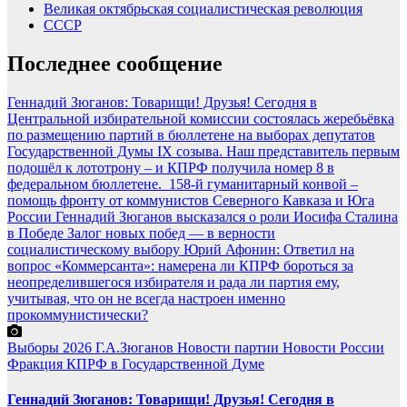
Великая октябрьская социалистическая революция
СССР
Последнее сообщение
Геннадий Зюганов: Товарищи! Друзья! Сегодня в
Центральной избирательной комиссии состоялась жеребьёвка
по размещению партий в бюллетене на выборах депутатов
Государственной Думы IX созыва. Наш представитель первым
подошёл к лототрону – и КПРФ получила номер 8 в
федеральном бюллетене.
158-й гуманитарный конвой –
помощь фронту от коммунистов Северного Кавказа и Юга
России
Геннадий Зюганов высказался о роли Иосифа Сталина
в Победе
Залог новых побед — в верности
социалистическому выбору
Юрий Афонин: Ответил на
вопрос «Коммерсанта»: намерена ли КПРФ бороться за
неопределившегося избирателя и рада ли партия ему,
учитывая, что он не всегда настроен именно
прокоммунистически?
Выборы 2026
Г.А.Зюганов
Новости партии
Новости России
Фракция КПРФ в Государственной Думе
Геннадий Зюганов: Товарищи! Друзья! Сегодня в