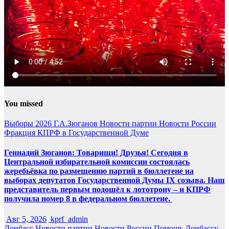
You missed
Выборы 2026
Г.А.Зюганов
Новости партии
Новости России
Фракция КПРФ в Государственной Думе
Геннадий Зюганов: Товарищи! Друзья! Сегодня в
Центральной избирательной комиссии состоялась
жеребьёвка по размещению партий в бюллетене на
выборах депутатов Государственной Думы IX созыва. Наш
представитель первым подошёл к лототрону – и КПРФ
получила номер 8 в федеральном бюллетене.
Авг 5, 2026
kprf_admin
Донбасс
Новости партии
Новости России
Помощь Донбассу