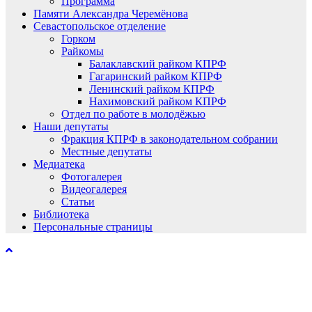
Программа
Памяти Александра Черемёнова
Севастопольское отделение
Горком
Райкомы
Балаклавский райком КПРФ
Гагаринский райком КПРФ
Ленинский райком КПРФ
Нахимовский райком КПРФ
Отдел по работе в молодёжью
Наши депутаты
Фракция КПРФ в законодательном собрании
Местные депутаты
Медиатека
Фотогалерея
Видеогалерея
Статьи
Библиотека
Персональные страницы