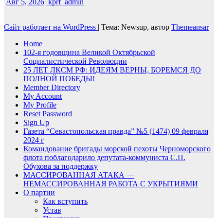
Авг 5, 2026
kprf_admin
Сайт работает на WordPress
|
Тема: Newsup, автор
Themeansar
Home
102-я годовщина Великой Октябрьской
Социалистической Революции
25 ЛЕТ ЛКСМ РФ: ИДЕЯМ ВЕРНЫ, БОРЕМСЯ ДО
ПОЛНОЙ ПОБЕДЫ!
Member Directory
My Account
My Profile
Reset Password
Sign Up
Газета “Севастопольская правда” №5 (1474) 09 февраля
2024 г
Командование бригады морской пехоты Черноморского
флота поблагодарило депутата-коммуниста С.П.
Обухова за поддержку
МАССИРОВАННАЯ АТАКА —
НЕМАССИРОВАННАЯ РАБОТА С УКРЫТИЯМИ
О партии
Как вступить
Устав