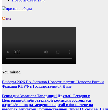
Новости СевКПРФ
RSS
You missed
Выборы 2026
Г.А.Зюганов
Новости партии
Новости России
Фракция КПРФ в Государственной Думе
Геннадий Зюганов: Товарищи! Друзья! Сегодня в
Центральной избирательной комиссии состоялась
жеребьёвка по размещению партий в бюллетене на
выборах депутатов Государственной Думы IX созыва. Наш