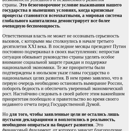
страны.
Это безоговорочное условие выживания нашего
государства в нынешних условиях, когда кризисные
процессы становятся всеохватными, а мировая система
глобального капитализма демонстрирует все более
очевидную беспомощность
.
Ответственная власть не может не осознавать серьезность
вызовов, с которыми мы столкнулись в начале третьего
десятилетия XXI века. В последние месяцы президент Путин
постоянно подчеркивал в своих выступлениях: непростая
ситуация обязывает руководство страны уделять особое
внимание социальной защите граждан и поддержке
национальной экономики. Те же приоритеты были
подтверждены в июльском указе главы государства о
национальных целях развития. В нем прямо заявлено, что в
первую очередь необходимо остановить вымирание России,
побороть бедность и обеспечить уверенный экономический
рост. Настойчиво следовать в своей работе этим важнейшим
приоритетам пообещало и правительство во время своего
недавнего отчета перед Государственной Думой.
Но
для того, чтобы заявленные цели не остались лишь
пустыми декларациями и воплотились в реальность,
необходимо опираться на бюджет развития
. Это
финансовый фундамент, от которого зависит благополучие