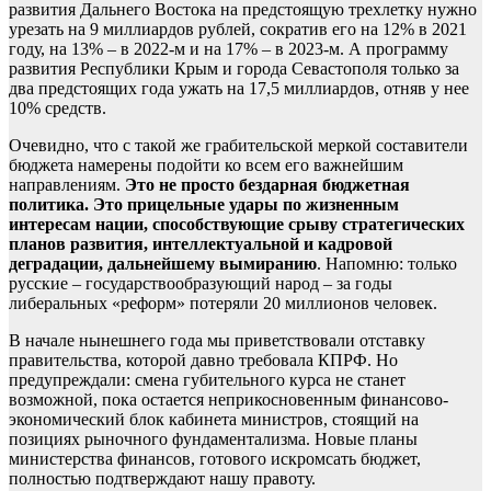
развития Дальнего Востока на предстоящую трехлетку нужно
урезать на 9 миллиардов рублей, сократив его на 12% в 2021
году, на 13% – в 2022-м и на 17% – в 2023-м. А программу
развития Республики Крым и города Севастополя только за
два предстоящих года ужать на 17,5 миллиардов, отняв у нее
10% средств.
Очевидно, что
с такой же грабительской меркой составители
бюджета намерены подойти ко всем его важнейшим
направлениям.
Это не просто бездарная бюджетная
политика. Это прицельные удары по жизненным
интересам нации, способствующие срыву стратегических
планов развития, интеллектуальной и кадровой
деградации, дальнейшему вымиранию
. Напомню: только
русские – государствообразующий народ – за годы
либеральных «реформ» потеряли 20 миллионов человек.
В начале нынешнего года мы приветствовали отставку
правительства, которой давно требовала КПРФ. Но
предупреждали: смена губительного курса не станет
возможной, пока остается неприкосновенным финансово-
экономический блок кабинета министров, стоящий на
позициях рыночного фундаментализма. Новые планы
министерства финансов, готового искромсать бюджет,
полностью подтверждают нашу правоту.