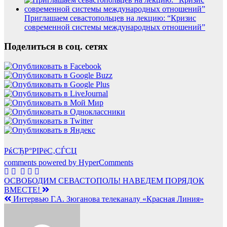
Приглашаем севастопольцев на лекцию: “Кризис
современной системы международных отношений”
Поделиться в соц. сетях
РќСЂР°РІРёС‚СЃСЏ
comments powered by HyperComments
Навигация
ОСВОБОДИМ СЕВАСТОПОЛЬ! НАВЕДЕМ ПОРЯДОК
ВМЕСТЕ!
по
Интервью Г.А. Зюганова телеканалу «Красная Линия»
записям