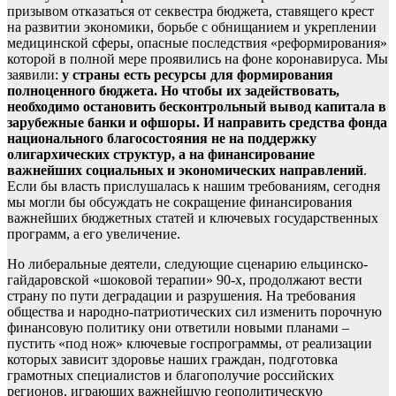
призывом отказаться от секвестра бюджета, ставящего крест
на развитии экономики, борьбе с обнищанием и укреплении
медицинской сферы, опасные последствия «реформирования»
которой в полной мере проявились на фоне коронавируса. Мы
заявили:
у страны есть ресурсы для формирования
полноценного бюджета. Но чтобы их задействовать,
необходимо остановить бесконтрольный вывод капитала в
зарубежные банки и офшоры. И направить средства фонда
национального благосостояния не на поддержку
олигархических структур, а на финансирование
важнейших социальных и экономических направлений
.
Если бы власть прислушалась к нашим требованиям, сегодня
мы могли бы обсуждать не сокращение финансирования
важнейших бюджетных статей и ключевых государственных
программ, а его увеличение.
Но либеральные деятели, следующие сценарию ельцинско-
гайдаровской «шоковой терапии» 90-х, продолжают вести
страну по пути деградации и разрушения. На требования
общества и народно-патриотических сил изменить порочную
финансовую политику они ответили новыми планами –
пустить «под нож» ключевые госпрограммы, от реализации
которых зависит здоровье наших граждан, подготовка
грамотных специалистов и благополучие российских
регионов, играющих важнейшую геополитическую