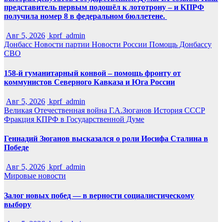
представитель первым подошёл к лототрону – и КПРФ
получила номер 8 в федеральном бюллетене.
Авг 5, 2026
kprf_admin
Донбасс
Новости партии
Новости России
Помощь Донбассу
СВО
158-й гуманитарный конвой – помощь фронту от
коммунистов Северного Кавказа и Юга России
Авг 5, 2026
kprf_admin
Великая Отечественная война
Г.А.Зюганов
История СССР
Фракция КПРФ в Государственной Думе
Геннадий Зюганов высказался о роли Иосифа Сталина в
Победе
Авг 5, 2026
kprf_admin
Мировые новости
Залог новых побед — в верности социалистическому
выбору