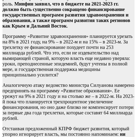
роль.
Минфин заявил, что в бюджете на 2021-2023 гг.
должно быть существенно сокращено финансирование
государственных программ развития здравоохранения и
образования, а также программ развития таких регионов
как Крым и Дальний Восток
.
Программу «Развитие здравоохранения» планируется урезать
на 8% в 2021 году, на 9% – в 2022-м и на 15% – в 2023-м. За
трехлетку ее финансирование похудеет почти на 253
миллиарда рублей. Что это, если не издевательство над
вымирающей страной, которую власть еще недавно уверяла:
уроки, преподнесенные эпидемией, будут учтены в полной
мере, и государственная поддержка медицины
принципиально усилится?
Аналогичную атаку ведомство министра Силуанова намерено
предпринять на программу «Развитие образования». Ее
урежут на 9% в 2021 году и на столько же – в 2022-м. На 2023-
й пока что планируется трехпроцентное увеличение
финансирования, но оно даже близко не компенсирует потери
за первые два года трехлетки, которые составят 64 миллиарда
рублей.
Отстаивая предложенный КПРФ бюджет развития, который
упорно игнорирует власть, мы постоянно напоминаем:
ни