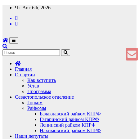
Перейти
Чт. Авг 6th, 2026
к
содержимому
Главная
О партии
Как вступить
Устав
Программа
Севастопольское отделение
Горком
Райкомы
Балаклавский райком КПРФ
Гагаринский райком КПРФ
Ленинский райком КПРФ
Нахимовский райком КПРФ
Наши депутаты