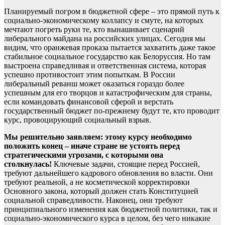
Планируемый погром в бюджетной сфере – это прямой путь к
социально-экономическому коллапсу и смуте, на которых
мечтают погреть руки те, кто вынашивает сценарий
либерального майдана на российских улицах. Сегодня мы
видим, что оранжевая проказа пытается захватить даже такое
стабильное социальное государство как Белоруссия. Но там
выстроена справедливая и ответственная система, которая
успешно противостоит этим попыткам. В России
либеральный реванш может оказаться гораздо более
успешным для его творцов и катастрофическим для страны,
если командовать финансовой сферой и верстать
государственный бюджет по-прежнему будут те, кто проводит
курс, провоцирующий социальный взрыв.
Мы решительно заявляем: этому курсу необходимо
положить конец – иначе стране не устоять перед
стратегическими угрозами, с которыми она
столкнулась!
Ключевые задачи, стоящие перед Россией,
требуют дальнейшего кадрового обновления во власти. Они
требуют реальной, а не косметической корректировки
Основного закона, который должен стать Конституцией
социальной справедливости. Наконец, они требуют
принципиального изменения как бюджетной политики, так и
социально-экономического курса в целом, без чего никакие