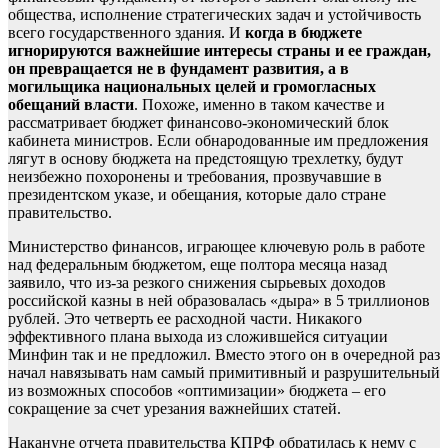
общества, исполнение стратегических задач и устойчивость
всего государственного здания. И
когда в бюджете
игнорируются важнейшие интересы страны и ее граждан,
он превращается не в фундамент развития, а в
могильщика национальных целей и громогласных
обещаний власти
. Похоже, именно в таком качестве и
рассматривает бюджет финансово-экономический блок
кабинета министров. Если обнародованные им предложения
лягут в основу бюджета на предстоящую трехлетку, будут
неизбежно похоронены и требования, прозвучавшие в
президентском указе, и обещания, которые дало стране
правительство.
Министерство финансов, играющее ключевую роль в работе
над федеральным бюджетом, еще полтора месяца назад
заявило, что из-за резкого снижения сырьевых доходов
российской казны в ней образовалась «дыра» в 5 триллионов
рублей. Это четверть ее расходной части. Никакого
эффективного плана выхода из сложившейся ситуации
Минфин так и не предложил. Вместо этого он в очередной раз
начал навязывать нам самый примитивный и разрушительный
из возможных способов «оптимизации» бюджета – его
сокращение за счет урезания важнейших статей.
Накануне отчета правительства КПРФ обратилась к нему с