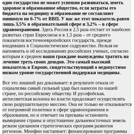
одно государство не может успешно развиваться, иметь
здоровое и образованное общество, если затраты его
бюджета на медицину и образование не составляют
минимум по 6-7% от ВВП. У нас же этот показатель равен
лишь 3,5% в образовательной сфере и 3,2% – в сфере
здравоохранения
. Здесь Россия в 2,5 раза отстает от наиболее
развитых стран Евросоюза и в 1,5 раза – от среднего
показателя восточноевропейских государств, прежде
входивших в Социалистическое содружество. Нельзя не
напомнить и об исследованиях российских ученых, согласно
которым в среднем
наши граждане вынуждены тратить на
лечение треть своих доходов. Это самый высокий
показатель в Европе, свидетельствующий о недопустимо
низком уровне государственной поддержки медицины
.
Все это лишний раз доказывает: в результате отказа от
социализма самый сильный удар был нанесен по нашей
стране, по российскому обществу. И русофобская,
антисоветская колонна во власти продолжает осуществлять
свою разрушительную миссию. Она не только не отказывается
от погромной политики в сфере здравоохранения и
образования, но и отвечает на призывы остановить
вымирание страны и опустошение дальневосточных земель
резким урезанием стратегических программ развития
регионов. Минфин настаивает: финансирование программы