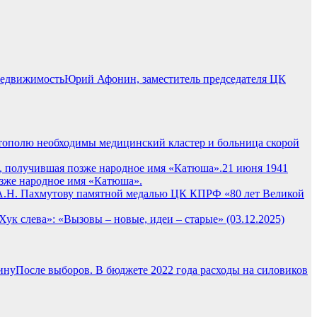
Юрий Афонин, заместитель председателя ЦК
тополю необходимы медицинский кластер и больница скорой
21 июня 1941
озже народное имя «Катюша».
 А.Н. Пахмутову памятной медалью ЦК КПРФ «80 лет Великой
к слева»: «Вызовы – новые, идеи – старые» (03.12.2025)
После выборов. В бюджете 2022 года расходы на силовиков