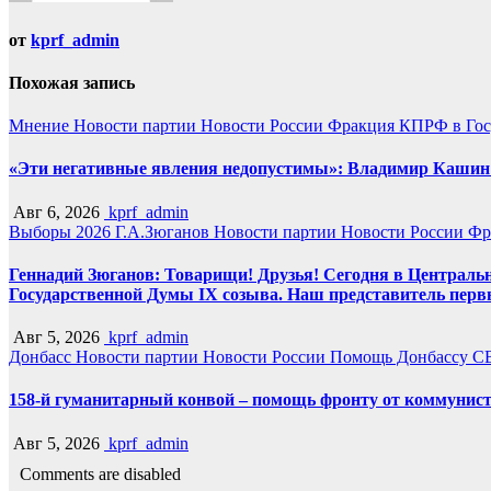
от
kprf_admin
Похожая запись
Мнение
Новости партии
Новости России
Фракция КПРФ в Гос
«Эти негативные явления недопустимы»: Владимир Кашин р
Авг 6, 2026
kprf_admin
Выборы 2026
Г.А.Зюганов
Новости партии
Новости России
Фр
Геннадий Зюганов: Товарищи! Друзья! Сегодня в Центральн
Государственной Думы IX созыва. Наш представитель перв
Авг 5, 2026
kprf_admin
Донбасс
Новости партии
Новости России
Помощь Донбассу
С
158-й гуманитарный конвой – помощь фронту от коммунист
Авг 5, 2026
kprf_admin
Comments are disabled