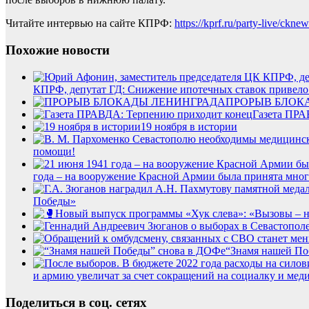
Читайте интервью на сайте КПРФ:
https://kprf.ru/party-live/ckn
Похожие новости
КПРФ, депутат ГД: Снижение ипотечных ставок привело 
ПРОРЫВ БЛОК
Газета ПРА
19 ноября в истории
помощи!
года – на вооружение Красной Армии была принята мног
Победы»
“Знамя нашей По
и армию увеличат за счет сокращений на социалку и мед
Поделиться в соц. сетях