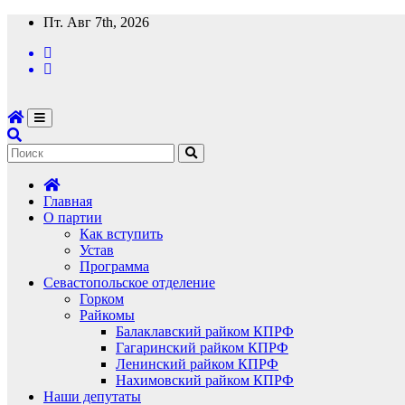
Перейти
Пт. Авг 7th, 2026
к
содержимому
Главная
О партии
Как вступить
Устав
Программа
Севастопольское отделение
Горком
Райкомы
Балаклавский райком КПРФ
Гагаринский райком КПРФ
Ленинский райком КПРФ
Нахимовский райком КПРФ
Наши депутаты