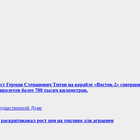
нист Герман Степанович Титов на корабле «Восток-2» соверш
, пролетев более 700 тысяч километров.
ударственной Думе
аскритиковал рост цен на топливо для аграриев