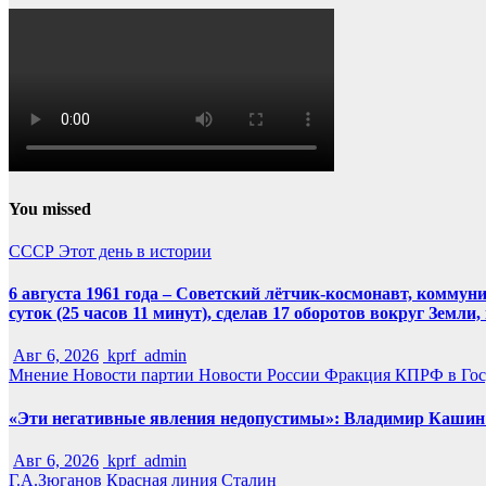
You missed
СССР
Этот день в истории
6 августа 1961 года – Советский лётчик-космонавт, комму
суток (25 часов 11 минут), сделав 17 оборотов вокруг Земли
Авг 6, 2026
kprf_admin
Мнение
Новости партии
Новости России
Фракция КПРФ в Гос
«Эти негативные явления недопустимы»: Владимир Кашин р
Авг 6, 2026
kprf_admin
Г.А.Зюганов
Красная линия
Сталин