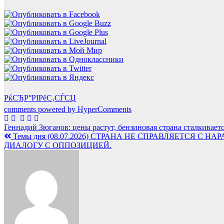
РќСЂР°РІРёС‚СЃСЏ
comments powered by HyperComments
Навигация
Геннадий Зюганов: цены растут, бензиновая страна сталкивае
Темы дня (08.07.2026) СТРАНА НЕ СПРАВЛЯЕТСЯ
по
ДИАЛОГУ С ОППОЗИЦИЕЙ.
записям