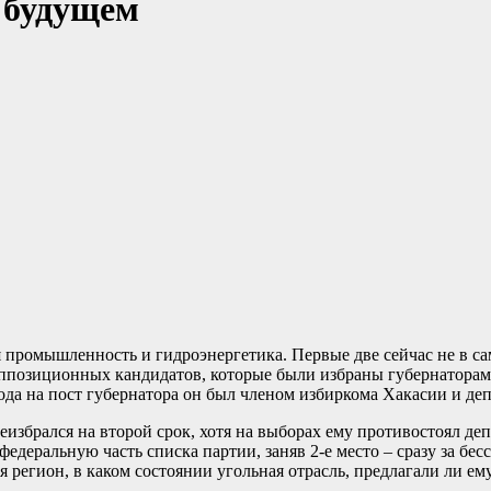
 будущем
промышленность и гидроэнергетика. Первые две сейчас не в сам
оппозиционных кандидатов, которые были избраны губернаторам
ихода на пост губернатора он был членом избиркома Хакасии и д
ереизбрался на второй срок, хотя на выборах ему противостоял 
федеральную часть списка партии, заняв 2-е место – сразу за 
ся регион, в каком состоянии угольная отрасль, предлагали ли 