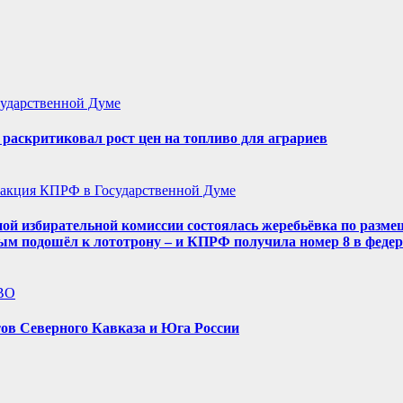
ударственной Думе
аскритиковал рост цен на топливо для аграриев
акция КПРФ в Государственной Думе
ой избирательной комиссии состоялась жеребьёвка по разме
ым подошёл к лототрону – и КПРФ получила номер 8 в феде
ВО
ов Северного Кавказа и Юга России