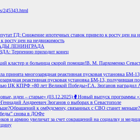
ews/245343.html
к росту цен на недвижимость
АДЫ ЛЕНИНГРАДА
ВДА: Терпению приходит конец
В. М. Пархоменко Севас
озарядная реактивная пусковая установка БМ-13, получившая п
Г.А. Зюганов наградил
🥊Новый выпуск программы «Ху
Геннадий Андреевич Зюганов о выборах в Севастополе
Обращений к омбудсмену, связанных с СВО станет меньше?
беды” снова в ДОФе
ицину