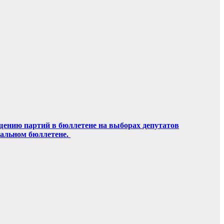
щению партий в бюллетене на выборах депутатов
ральном бюллетене.