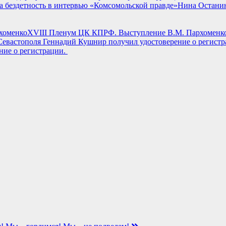
Нина Останин
XVIII Пленум ЦК КПРФ. Выступление В.М. Пархоменк
ние о регистрации.