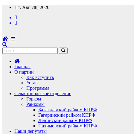
Перейти
Пт. Авг 7th, 2026
к
содержимому
Главная
О партии
Как вступить
Устав
Программа
Севастопольское отделение
Горком
Райкомы
Балаклавский райком КПРФ
Гагаринский райком КПРФ
Ленинский райком КПРФ
Нахимовский райком КПРФ
Наши депутаты