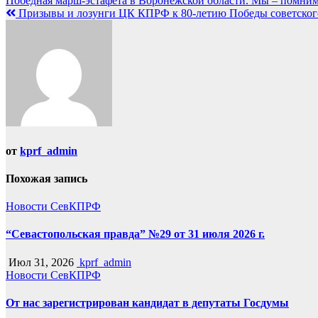
Навигация
Победная марш-эстафета в Воронежской области. Мы – помним
Призывы и лозунги ЦК КПРФ к 80-летию Победы советского
по
записям
от
kprf_admin
Похожая запись
Новости СевКПРФ
“Севастопольская правда” №29 от 31 июля 2026 г.
Июл 31, 2026
kprf_admin
Новости СевКПРФ
От нас зарегистрирован кандидат в депутаты Госдумы