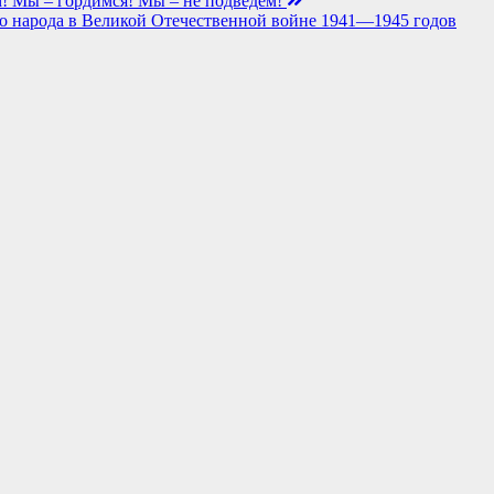
! Мы – гордимся! Мы – не подведем!
 народа в Великой Отечественной войне 1941—1945 годов