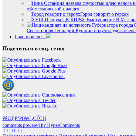
«Комсомольской правде»
Город говорит о героях
Севастополя Геннадий Кушнир получил удостовере
Load more posts
Поделиться в соц. сетях
РќСЂР°РІРёС‚СЃСЏ
comments powered by HyperComments