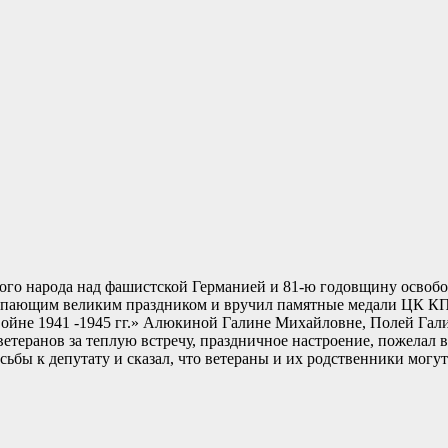
ского народа над фашистской Германией и 81-ю годовщину освоб
упающим великим праздником и вручил памятные медали ЦК КП
ойне 1941 -1945 гг.» Алюкиной Галине Михайловне, Полей Гал
еранов за теплую встречу, праздничное настроение, пожелал в
сьбы к депутату и сказал, что ветераны и их родственники мог