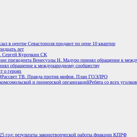
зал в центре Севастополя продают по цене 10 квартир
ридцать лет
Сергей Курочкин СК
инял обращение к международному сообществу
т о героях
Рассвет ТВ. Правда против мифов. План ГОЭЛРО
Ребята со всех уголк
025 год: результаты законотворческой работы фракции КПРФ