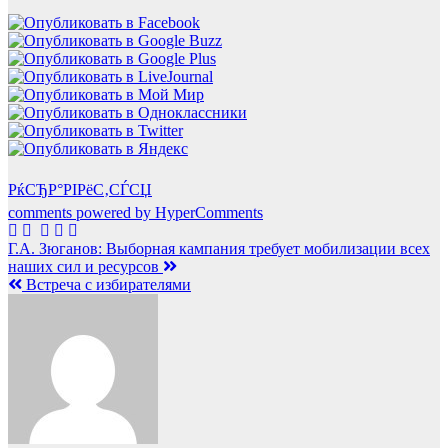
РќСЂР°РІРёС‚СЃСЏ
comments powered by HyperComments
Навигация
Г.А. Зюганов: Выборная кампания требует мобилизации всех
наших сил и ресурсов
по
Встреча с избирателями
записям