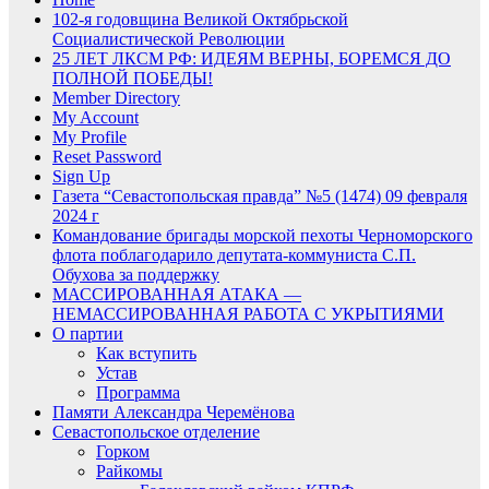
102-я годовщина Великой Октябрьской
Социалистической Революции
25 ЛЕТ ЛКСМ РФ: ИДЕЯМ ВЕРНЫ, БОРЕМСЯ ДО
ПОЛНОЙ ПОБЕДЫ!
Member Directory
My Account
My Profile
Reset Password
Sign Up
Газета “Севастопольская правда” №5 (1474) 09 февраля
2024 г
Командование бригады морской пехоты Черноморского
флота поблагодарило депутата-коммуниста С.П.
Обухова за поддержку
МАССИРОВАННАЯ АТАКА —
НЕМАССИРОВАННАЯ РАБОТА С УКРЫТИЯМИ
О партии
Как вступить
Устав
Программа
Памяти Александра Черемёнова
Севастопольское отделение
Горком
Райкомы