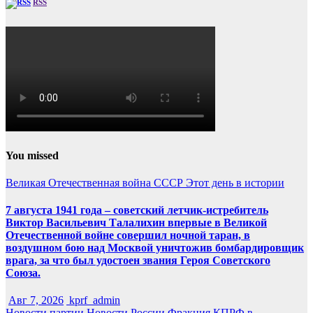
RSS
You missed
Великая Отечественная война
СССР
Этот день в истории
7 августа 1941 года – советский летчик-истребитель
Виктор Васильевич Талалихин впервые в Великой
Отечественной войне совершил ночной таран, в
воздушном бою над Москвой уничтожив бомбардировщик
врага, за что был удостоен звания Героя Советского
Союза.
Авг 7, 2026
kprf_admin
Новости партии
Новости России
Фракция КПРФ в