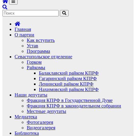
Главная
О партии
Как вступить
Устав
Программа
Севастопольское отделение
Горком
Райкомы
Балаклавский райком КПРФ
Гагаринский райком КПРФ
Ленинский райком КПРФ
Нахимовский райком КПРФ
Наши депутаты
Фракция КПРФ в Государственной Думе
Фракция КПРФ в законодательном собрании
Местные депутаты
Медиатека
Фотогалерея
Видеогалерея
Библиотека