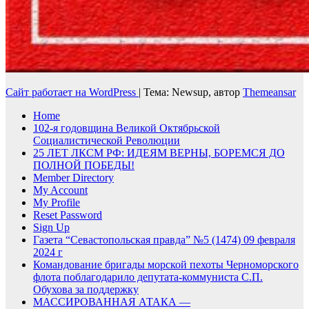
Сайт работает на WordPress
|
Тема: Newsup, автор
Themeansar
Home
102-я годовщина Великой Октябрьской
Социалистической Революции
25 ЛЕТ ЛКСМ РФ: ИДЕЯМ ВЕРНЫ, БОРЕМСЯ ДО
ПОЛНОЙ ПОБЕДЫ!
Member Directory
My Account
My Profile
Reset Password
Sign Up
Газета “Севастопольская правда” №5 (1474) 09 февраля
2024 г
Командование бригады морской пехоты Черноморского
флота поблагодарило депутата-коммуниста С.П.
Обухова за поддержку
МАССИРОВАННАЯ АТАКА —