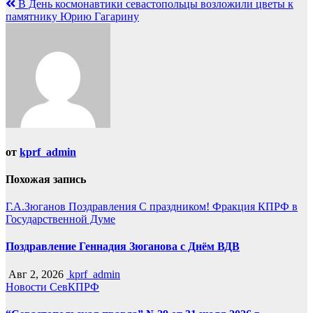
по
В День космонавтики севастопольцы возложили цветы к
записям
памятнику Юрию Гагарину
от
kprf_admin
Похожая запись
Г.А.Зюганов
Поздравления
С праздником!
Фракция КПРФ в
Государственной Думе
Поздравление Геннадия Зюганова с Днём ВДВ
Авг 2, 2026
kprf_admin
Новости СевКПРФ