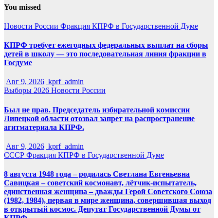
You missed
Новости России
Фракция КПРФ в Государственной Думе
КПРФ требует ежегодных федеральных выплат на сборы
детей в школу — это последовательная линия фракции в
Госдуме
Авг 9, 2026
kprf_admin
Выборы 2026
Новости России
Был не прав. Председатель избирательной комиссии
Липецкой области отозвал запрет на распространение
агитматериала КПРФ.
Авг 9, 2026
kprf_admin
СССР
Фракция КПРФ в Государственной Думе
8 августа 1948 года – родилась Светлана Евгеньевна
Савицкая – советский космонавт, лётчик-испытатель,
единственная женщина – дважды Герой Советского Союза
(1982, 1984), первая в мире женщина, совершившая выход
в открытый космос. Депутат Государственной Думы от
КПРФ.