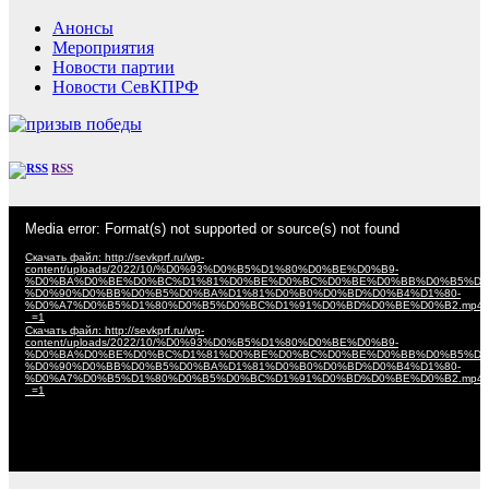
Анонсы
Мероприятия
Новости партии
Новости СевКПРФ
RSS
Видеоплеер
Media error: Format(s) not supported or source(s) not found
Скачать файл: http://sevkprf.ru/wp-
content/uploads/2022/10/%D0%93%D0%B5%D1%80%D0%BE%D0%B9-
%D0%BA%D0%BE%D0%BC%D1%81%D0%BE%D0%BC%D0%BE%D0%BB%D0%B5%D1
%D0%90%D0%BB%D0%B5%D0%BA%D1%81%D0%B0%D0%BD%D0%B4%D1%80-
%D0%A7%D0%B5%D1%80%D0%B5%D0%BC%D1%91%D0%BD%D0%BE%D0%B2.mp4
_=1
Скачать файл: http://sevkprf.ru/wp-
content/uploads/2022/10/%D0%93%D0%B5%D1%80%D0%BE%D0%B9-
%D0%BA%D0%BE%D0%BC%D1%81%D0%BE%D0%BC%D0%BE%D0%BB%D0%B5%D1
%D0%90%D0%BB%D0%B5%D0%BA%D1%81%D0%B0%D0%BD%D0%B4%D1%80-
%D0%A7%D0%B5%D1%80%D0%B5%D0%BC%D1%91%D0%BD%D0%BE%D0%B2.mp4
_=1