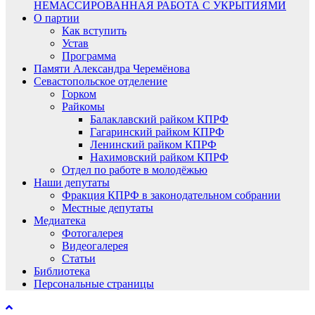
НЕМАССИРОВАННАЯ РАБОТА С УКРЫТИЯМИ
О партии
Как вступить
Устав
Программа
Памяти Александра Черемёнова
Севастопольское отделение
Горком
Райкомы
Балаклавский райком КПРФ
Гагаринский райком КПРФ
Ленинский райком КПРФ
Нахимовский райком КПРФ
Отдел по работе в молодёжью
Наши депутаты
Фракция КПРФ в законодательном собрании
Местные депутаты
Медиатека
Фотогалерея
Видеогалерея
Статьи
Библиотека
Персональные страницы