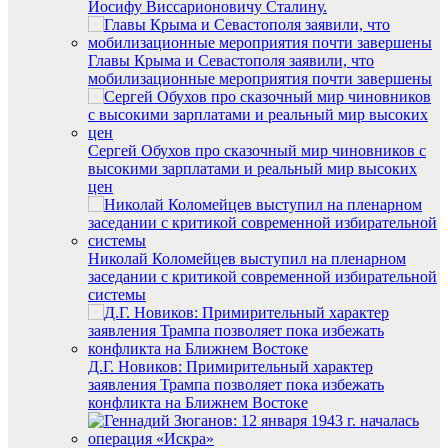
Иосифу Виссарионовичу Сталину.
Главы Крыма и Севастополя заявили, что
мобилизационные мероприятия почти завершены
Сергей Обухов про сказочный мир чиновников с
высокими зарплатами и реальный мир высоких
цен
Николай Коломейцев выступил на пленарном
заседании с критикой современной избирательной
системы
Д.Г. Новиков: Примирительный характер
заявления Трампа позволяет пока избежать
конфликта на Ближнем Востоке