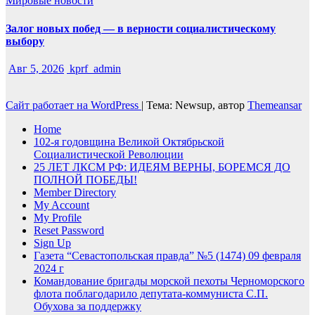
Мировые новости
Залог новых побед — в верности социалистическому
выбору
Авг 5, 2026
kprf_admin
Сайт работает на WordPress
|
Тема: Newsup, автор
Themeansar
Home
102-я годовщина Великой Октябрьской
Социалистической Революции
25 ЛЕТ ЛКСМ РФ: ИДЕЯМ ВЕРНЫ, БОРЕМСЯ ДО
ПОЛНОЙ ПОБЕДЫ!
Member Directory
My Account
My Profile
Reset Password
Sign Up
Газета “Севастопольская правда” №5 (1474) 09 февраля
2024 г
Командование бригады морской пехоты Черноморского
флота поблагодарило депутата-коммуниста С.П.
Обухова за поддержку