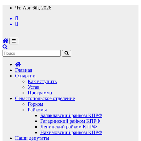
Перейти
Чт. Авг 6th, 2026
к
содержимому
Главная
О партии
Как вступить
Устав
Программа
Севастопольское отделение
Горком
Райкомы
Балаклавский райком КПРФ
Гагаринский райком КПРФ
Ленинский райком КПРФ
Нахимовский райком КПРФ
Наши депутаты