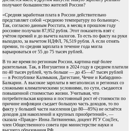
получают большинство жителей России?
«Средняя заработная плата в России действительно
представляет собой «среднюю температуру по больнице».
Так, согласно данным Росстата, в месяц в прошлом году
россияне получали 87,952 рубля. Этот показатель взят с
учётом премий и до вычета налогов. То есть по факту на руки
выходило, за вычетом НДФЛ, 76,519 рубля. А если отнять
премии, то средняя зарплата в течение года могла
варьироваться от 55 до 75 тысяч рублей.
В то же время по регионам России, картина ещё более
разительная. Так, в Ингушетии в 2024 году в среднем платили
по 40 тысяч рублей, чуть больше — до 45—47 тысяч рублей
— в Республике Калмыкия, Дагестане, Чечне и Кабардино-
Балкарии. А высокие зарплаты в мегаполисах и регионах со
сложными климатическими условиями, по сути, съедаются
повышенной стоимостью жизни. Учитывая, что
потребительская корзина и постоянный рост её стоимости по
причине инфляции съедает большую часть доходов, то по
факту у большей части населения (до 80—85%) не остаётся
доходов для накоплений и крупных приобретений», —
сказала «Правде» Инна Литвиненко, доцент РГУ СоцТех,
член Общественного совета при министерстве науки и
высшего образования РФ.