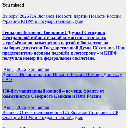
You missed
Выборы 2026
Г.А.Зюганов
Новости партии
Новости России
Фракция КПРФ в Государственной Думе
Геннадий Зюганов: Товарищи! Друзья! Сегодня в
Центральной избирательной комиссии состоялась
жеребьёвка по размещению партий в бюллетене на
выборах депутатов Государственной Думы IX созыва. Наш
представитель первым подошёл к лототрону – и КПРФ
получила номер 8 в федеральном бюллетене.
Авг 5, 2026
kprf_admin
Донбасс
Новости партии
Новости России
Помощь Донбассу
СВО
158-й гуманитарный конвой – помощь фронту от
коммунистов Северного Кавказа и Юга России
Авг 5, 2026
kprf_admin
Великая Отечественная война
Г.А.Зюганов
История СССР
Фракция КПРФ в Государственной Думе