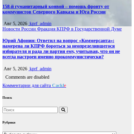
158-й гуманитарный конвой – помощь фронту от
коммунистов Северного Кавказа и Юга России
Авг 5, 2026
kprf_admin
Новости России
Фракция КПРФ в Государственной Думе
Юрий Афонин: Ответил на вопрос «Коммерсанта»:
намерена ли КПРФ бороться за неопределившегося
избирателя и рада ли партия ему, учитывая, что он не
всегда настроен именно прокоммунистически?
Авг 5, 2026
kprf_admin
Comments are disabled
Комментарии для сайта
Cackl
e
Поиск
Рубрики
Рубрики