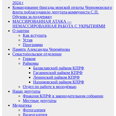
2024 г
Командование бригады морской пехоты Черноморского
флота поблагодарило депутата-коммуниста С.П.
Обухова за поддержку
МАССИРОВАННАЯ АТАКА —
НЕМАССИРОВАННАЯ РАБОТА С УКРЫТИЯМИ
О партии
Как вступить
Устав
Программа
Памяти Александра Черемёнова
Севастопольское отделение
Горком
Райкомы
Балаклавский райком КПРФ
Гагаринский райком КПРФ
Ленинский райком КПРФ
Нахимовский райком КПРФ
Отдел по работе в молодёжью
Наши депутаты
Фракция КПРФ в законодательном собрании
Местные депутаты
Медиатека
Фотогалерея
Видеогалерея