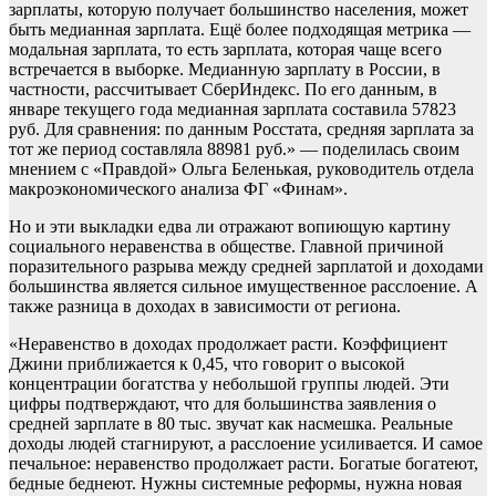
зарплаты, которую получает большинство населения, может
быть медианная зарплата. Ещё более подходящая метрика —
модальная зарплата, то есть зарплата, которая чаще всего
встречается в выборке. Медианную зарплату в России, в
частности, рассчитывает СберИндекс. По его данным, в
январе текущего года медианная зарплата составила 57823
руб. Для сравнения: по данным Росстата, средняя зарплата за
тот же период составляла 88981 руб.» — поделилась своим
мнением с «Правдой» Ольга Беленькая, руководитель отдела
макроэкономического анализа ФГ «Финам».
Но и эти выкладки едва ли отражают вопиющую картину
социального неравенства в обществе. Главной причиной
поразительного разрыва между средней зарплатой и доходами
большинства является сильное имущественное расслоение. А
также разница в доходах в зависимости от региона.
«Неравенство в доходах продолжает расти. Коэффициент
Джини приближается к 0,45, что говорит о высокой
концентрации богатства у небольшой группы людей. Эти
цифры подтверждают, что для большинства заявления о
средней зарплате в 80 тыс. звучат как насмешка. Реальные
доходы людей стагнируют, а расслоение усиливается. И самое
печальное: неравенство продолжает расти. Богатые богатеют,
бедные беднеют. Нужны системные реформы, нужна новая