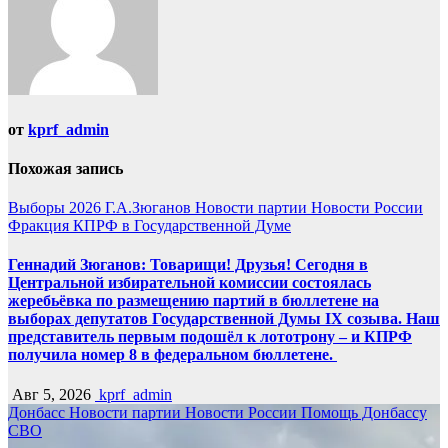
от
kprf_admin
Похожая запись
Выборы 2026
Г.А.Зюганов
Новости партии
Новости России
Фракция КПРФ в Государственной Думе
Геннадий Зюганов: Товарищи! Друзья! Сегодня в
Центральной избирательной комиссии состоялась
жеребьёвка по размещению партий в бюллетене на
выборах депутатов Государственной Думы IX созыва. Наш
представитель первым подошёл к лототрону – и КПРФ
получила номер 8 в федеральном бюллетене.
Авг 5, 2026
kprf_admin
Донбасс
Новости партии
Новости России
Помощь Донбассу
СВО