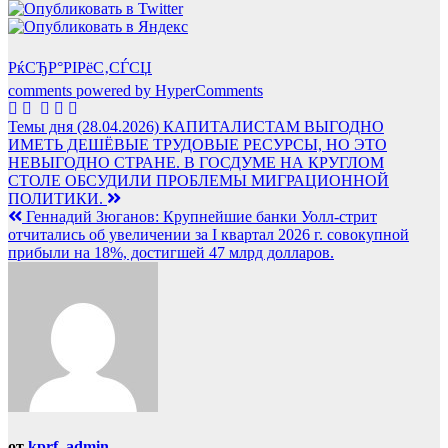
РќСЂР°РІРёС‚СЃСЏ
comments powered by HyperComments
Навигация
Темы дня (28.04.2026) КАПИТАЛИСТАМ ВЫГОДНО
ИМЕТЬ ДЕШЁВЫЕ ТРУДОВЫЕ РЕСУРСЫ, НО ЭТО
по
НЕВЫГОДНО СТРАНЕ. В ГОСДУМЕ НА КРУГЛОМ
записям
СТОЛЕ ОБСУДИЛИ ПРОБЛЕМЫ МИГРАЦИОННОЙ
ПОЛИТИКИ.
Геннадий Зюганов: Крупнейшие банки Уолл-стрит
отчитались об увеличении за I квартал 2026 г. совокупной
прибыли на 18%, достигшей 47 млрд долларов.
от
kprf_admin