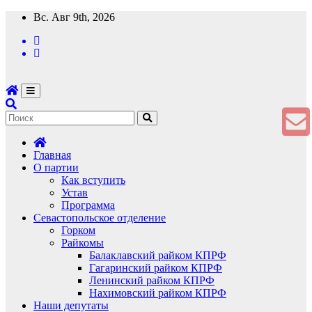
Перейти
Вс. Авг 9th, 2026
к
содержимому
Главная
О партии
Как вступить
Устав
Программа
Севастопольское отделение
Горком
Райкомы
Балаклавский райком КПРФ
Гагаринский райком КПРФ
Ленинский райком КПРФ
Нахимовский райком КПРФ
Наши депутаты