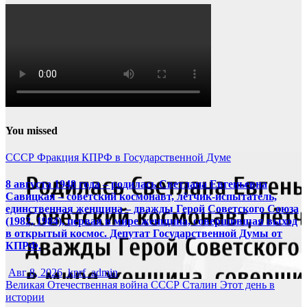
You missed
СССР
Фракция КПРФ в Государственной Думе
8 августа 1948 года – родилась Светлана Евгеньевна
Савицкая – советский космонавт, лётчик-испытатель,
единственная женщина – дважды Герой Советского Союза
(1982, 1984), первая в мире женщина, совершившая выход
в открытый космос. Депутат Государственной Думы от
КПРФ.
Авг 8, 2026
kprf_admin
Великая Отечественная война
СССР
Сталин
Этот день в
истории