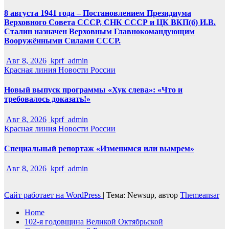
8 августа 1941 года – Постановлением Президиума
Верховного Совета СССР, СНК СССР и ЦК ВКП(б) И.В.
Сталин назначен Верховным Главнокомандующим
Вооружёнными Силами СССР.
Авг 8, 2026
kprf_admin
Красная линия
Новости России
Новый выпуск программы «Хук слева»: «Что и
требовалось доказать!»
Авг 8, 2026
kprf_admin
Красная линия
Новости России
Специальный репортаж «Изменимся или вымрем»
Авг 8, 2026
kprf_admin
Сайт работает на WordPress
|
Тема: Newsup, автор
Themeansar
Home
102-я годовщина Великой Октябрьской