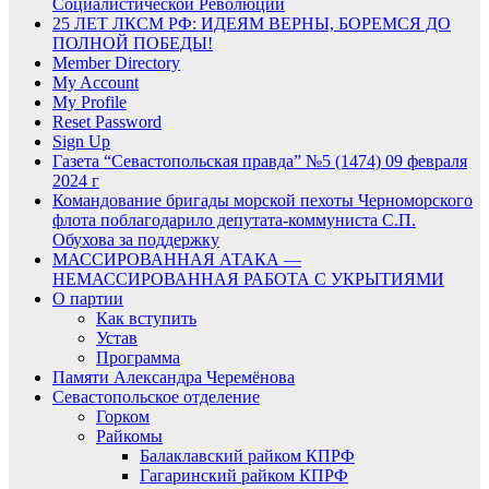
Социалистической Революции
25 ЛЕТ ЛКСМ РФ: ИДЕЯМ ВЕРНЫ, БОРЕМСЯ ДО
ПОЛНОЙ ПОБЕДЫ!
Member Directory
My Account
My Profile
Reset Password
Sign Up
Газета “Севастопольская правда” №5 (1474) 09 февраля
2024 г
Командование бригады морской пехоты Черноморского
флота поблагодарило депутата-коммуниста С.П.
Обухова за поддержку
МАССИРОВАННАЯ АТАКА —
НЕМАССИРОВАННАЯ РАБОТА С УКРЫТИЯМИ
О партии
Как вступить
Устав
Программа
Памяти Александра Черемёнова
Севастопольское отделение
Горком
Райкомы
Балаклавский райком КПРФ
Гагаринский райком КПРФ