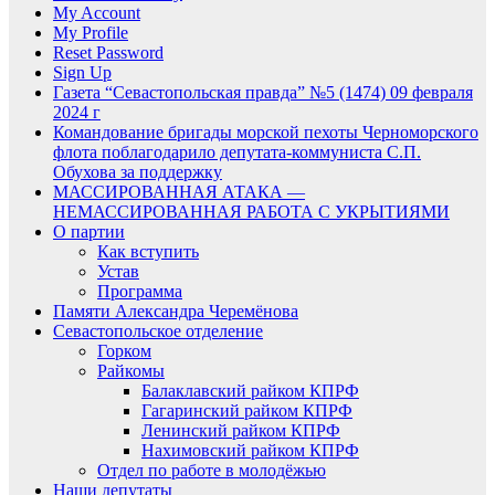
My Account
My Profile
Reset Password
Sign Up
Газета “Севастопольская правда” №5 (1474) 09 февраля
2024 г
Командование бригады морской пехоты Черноморского
флота поблагодарило депутата-коммуниста С.П.
Обухова за поддержку
МАССИРОВАННАЯ АТАКА —
НЕМАССИРОВАННАЯ РАБОТА С УКРЫТИЯМИ
О партии
Как вступить
Устав
Программа
Памяти Александра Черемёнова
Севастопольское отделение
Горком
Райкомы
Балаклавский райком КПРФ
Гагаринский райком КПРФ
Ленинский райком КПРФ
Нахимовский райком КПРФ
Отдел по работе в молодёжью
Наши депутаты