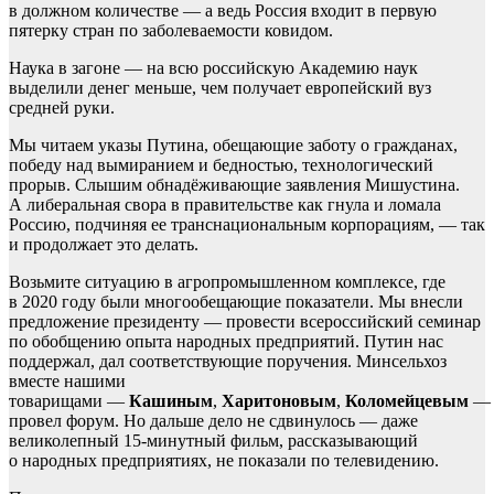
в должном количестве — а ведь Россия входит в первую
пятерку стран по заболеваемости ковидом.
Наука в загоне — на всю российскую Академию наук
выделили денег меньше, чем получает европейский вуз
средней руки.
Мы читаем указы Путина, обещающие заботу о гражданах,
победу над вымиранием и бедностью, технологический
прорыв. Слышим обнадёживающие заявления Мишустина.
А либеральная свора в правительстве как гнула и ломала
Россию, подчиняя ее транснациональным корпорациям, — так
и продолжает это делать.
Возьмите ситуацию в агропромышленном комплексе, где
в 2020 году были многообещающие показатели. Мы внесли
предложение президенту — провести всероссийский семинар
по обобщению опыта народных предприятий. Путин нас
поддержал, дал соответствующие поручения. Минсельхоз
вместе нашими
товарищами —
Кашиным
,
Харитоновым
,
Коломейцевым
—
провел форум. Но дальше дело не сдвинулось — даже
великолепный 15-минутный фильм, рассказывающий
о народных предприятиях, не показали по телевидению.