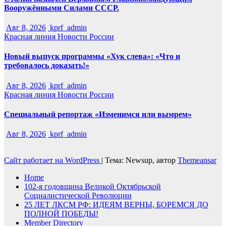
Вооружёнными Силами СССР.
Авг 8, 2026
kprf_admin
Красная линия
Новости России
Новый выпуск программы «Хук слева»: «Что и
требовалось доказать!»
Авг 8, 2026
kprf_admin
Красная линия
Новости России
Специальный репортаж «Изменимся или вымрем»
Авг 8, 2026
kprf_admin
Сайт работает на WordPress
|
Тема: Newsup, автор
Themeansar
Home
102-я годовщина Великой Октябрьской
Социалистической Революции
25 ЛЕТ ЛКСМ РФ: ИДЕЯМ ВЕРНЫ, БОРЕМСЯ ДО
ПОЛНОЙ ПОБЕДЫ!
Member Directory