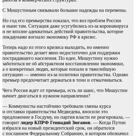
С Мишустиным связывали большие надежды на перемены.
Но год его премьерства показал, что воз проблем России
и ныне там. Ситуация даже усугубились из-за коронавируса
и не вполне адекватных действий правительства, которое
локдаунами вогнало экономику РФ в кризис.
Теперь надо из этого кризиса выходить, но именно
правительство делает явно недостаточно для поддержки
пострадавшего населения. По идее, Мишустину нужно
заботиться не об абстрактном восстановлении экономики,
а о конкретных людях, которые попали в тяжелейшую
ситуацию — именно из-за политики правительства. Однако
премьер предпочитает держаться в тени и отмалчиваться.
Чего Россия ждет от премьера, есть ли шанс, что Мишустин
начнет двигаться в нужном направлении?
— Коммунисты настойчиво требовали смены курса
и отставки правительства Медведева, вносили это
предложение в Госдуму, но партия власти не реагировала, —
говорит
лидер КПРФ Геннадий Зюганов
. — Когда Путин
избрался на новый президентский срок, он обратился
с посланием Федеральному Собранию, в котором обозначил