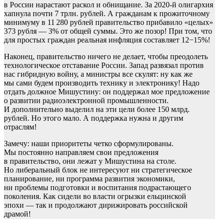
в России нарастают раскол и обнищание. За 2020-й олигархия
хапнула почти 7 трлн. рублей. А гражданам к прожиточному
минимуму в 11 280 рублей правительство прибавило «целых»
373 рубля — 3% от общей суммы. Это же позор! При том, что
для простых граждан реальная инфляция составляет 12−15%!
Наконец, правительство ничего не делает, чтобы преодолеть
технологическое отставание России. Запад развязал против
нас гибридную войну, а министры все скулят: ну как же
мы сами будем производить технику и электронику! Надо
отдать должное Мишустину: он поддержал мое предложение
о развитии радиоэлектронной промышленности.
И дополнительно выделил на эти цели более 150 млрд.
рублей. Но этого мало. А поддержка нужна и другим
отраслям!
Замечу: наши приоритеты четко сформулированы.
Мы постоянно направляем свои предложения
в правительство, они лежат у Мишустина на столе.
Но либеральный блок не интересуют ни стратегическое
планирование, ни программа развития экономики,
ни проблемы подготовки и воспитания подрастающего
поколения. Как сидели во власти огрызки ельцинской
эпохи — так и продолжают дирижировать российской
драмой!