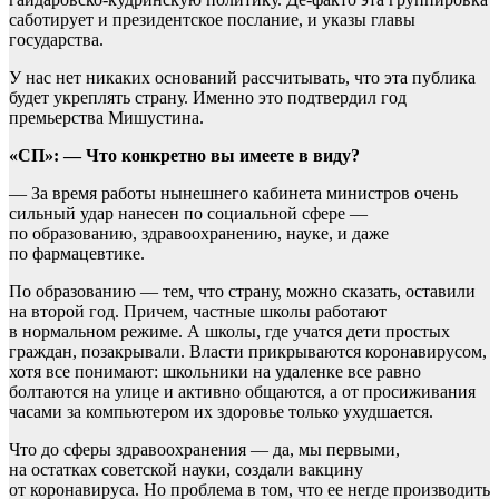
саботирует и президентское послание, и указы главы
государства.
У нас нет никаких оснований рассчитывать, что эта публика
будет укреплять страну. Именно это подтвердил год
премьерства Мишустина.
«СП»: — Что конкретно вы имеете в виду?
— За время работы нынешнего кабинета министров очень
сильный удар нанесен по социальной сфере —
по образованию, здравоохранению, науке, и даже
по фармацевтике.
По образованию — тем, что страну, можно сказать, оставили
на второй год. Причем, частные школы работают
в нормальном режиме. А школы, где учатся дети простых
граждан, позакрывали. Власти прикрываются коронавирусом,
хотя все понимают: школьники на удаленке все равно
болтаются на улице и активно общаются, а от просиживания
часами за компьютером их здоровье только ухудшается.
Что до сферы здравоохранения — да, мы первыми,
на остатках советской науки, создали вакцину
от коронавируса. Но проблема в том, что ее негде производить