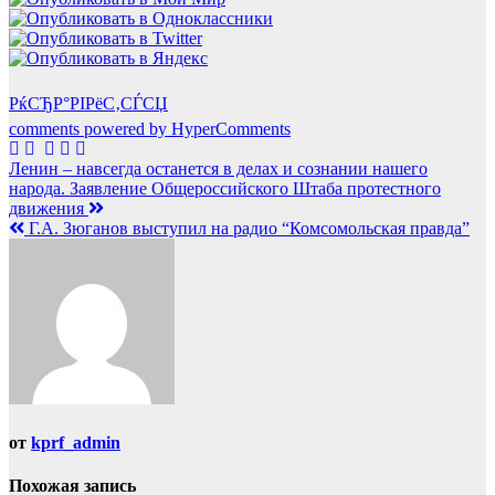
РќСЂР°РІРёС‚СЃСЏ
comments powered by HyperComments
Навигация
Ленин – навсегда останется в делах и сознании нашего
народа. Заявление Общероссийского Штаба протестного
по
движения
записям
Г.А. Зюганов выступил на радио “Комсомольская правда”
от
kprf_admin
Похожая запись