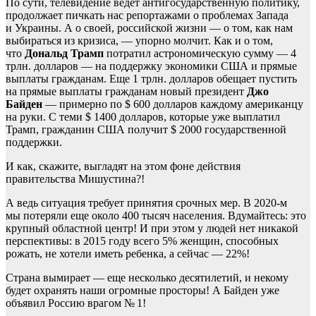
По сути, телевидение ведет антигосударственную политику,
продолжает пичкать нас репортажами о проблемах Запада
и Украины. А о своей, российской жизни — о том, как нам
выбираться из кризиса, — упорно молчит. Как и о том,
что
Дональд Трамп
потратил астрономическую сумму — 4
трлн. долларов — на поддержку экономики США и прямые
выплаты гражданам. Еще 1 трлн. долларов обещает пустить
на прямые выплаты гражданам новый президент
Джо
Байден
— примерно по $ 600 долларов каждому американцу
на руки. С теми $ 1400 долларов, которые уже выплатил
Трамп, гражданин США получит $ 2000 государственной
поддержки.
И как, скажите, выгладят на этом фоне действия
правительства Мишустина?!
А ведь ситуация требует принятия срочных мер. В 2020-м
мы потеряли еще около 400 тысяч населения. Вдумайтесь: это
крупный областной центр! И при этом у людей нет никакой
перспективы: в 2015 году всего 5% женщин, способных
рожать, не хотели иметь ребенка, а сейчас — 22%!
Страна вымирает — еще несколько десятилетий, и некому
будет охранять наши огромные просторы! А Байден уже
объявил Россию врагом № 1!