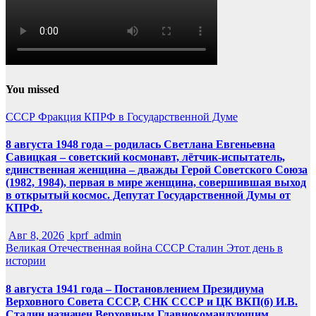
You missed
СССР
Фракция КПРФ в Государственной Думе
8 августа 1948 года – родилась Светлана Евгеньевна
Савицкая – советский космонавт, лётчик-испытатель,
единственная женщина – дважды Герой Советского Союза
(1982, 1984), первая в мире женщина, совершившая выход
в открытый космос. Депутат Государственной Думы от
КПРФ.
Авг 8, 2026
kprf_admin
Великая Отечественная война
СССР
Сталин
Этот день в
истории
8 августа 1941 года – Постановлением Президиума
Верховного Совета СССР, СНК СССР и ЦК ВКП(б) И.В.
Сталин назначен Верховным Главнокомандующим