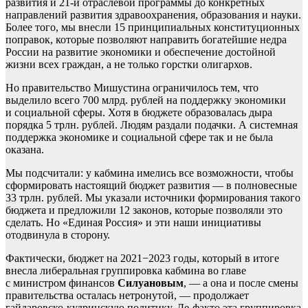
развития и 21-й отраслевой программы до конкретных
направлений развития здравоохранения, образования и науки.
Более того, мы внесли 15 принципиальных конституционных
поправок, которые позволяют направить богатейшие недра
России на развитие экономики и обеспечение достойной
жизни всех граждан, а не только горстки олигархов.
Но правительство Мишустина ограничилось тем, что
выделило всего 700 млрд. рублей на поддержку экономики
и социальной сферы. Хотя в бюджете образовалась дыра
порядка 5 трлн. рублей. Людям раздали подачки. А системная
поддержка экономике и социальной сфере так и не была
оказана.
Мы подсчитали: у кабмина имелись все возможности, чтобы
сформировать настоящий бюджет развития — в полновесные
33 трлн. рублей. Мы указали источники формирования такого
бюджета и предложили 12 законов, которые позволяли это
сделать. Но «Единая Россия» и эти наши инициативы
отодвинула в сторону.
Фактически, бюджет на 2021−2023 годы, который в итоге
внесла либеральная группировка кабмина во главе
с министром финансов
Силуановым
, — а она и после смены
правительства осталась нетронутой, — продолжает
гайдаровско-кудринскую политику. Де-факто эта группировка