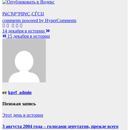
РќСЂР°РІРёС‚СЃСЏ
comments powered by HyperComments
Навигация
14 декабря в истории
15 декабря в истории
по
записям
от
kprf_admin
Похожая запись
Этот день в истории
3 августа 2004 года – голосами депутатов, прежде всего