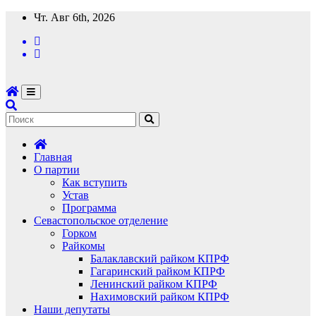
Перейти
Чт. Авг 6th, 2026
к
содержимому
Главная
О партии
Как вступить
Устав
Программа
Севастопольское отделение
Горком
Райкомы
Балаклавский райком КПРФ
Гагаринский райком КПРФ
Ленинский райком КПРФ
Нахимовский райком КПРФ
Наши депутаты