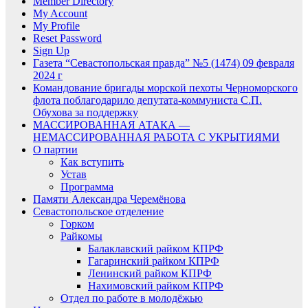
Member Directory
My Account
My Profile
Reset Password
Sign Up
Газета “Севастопольская правда” №5 (1474) 09 февраля
2024 г
Командование бригады морской пехоты Черноморского
флота поблагодарило депутата-коммуниста С.П.
Обухова за поддержку
МАССИРОВАННАЯ АТАКА —
НЕМАССИРОВАННАЯ РАБОТА С УКРЫТИЯМИ
О партии
Как вступить
Устав
Программа
Памяти Александра Черемёнова
Севастопольское отделение
Горком
Райкомы
Балаклавский райком КПРФ
Гагаринский райком КПРФ
Ленинский райком КПРФ
Нахимовский райком КПРФ
Отдел по работе в молодёжью