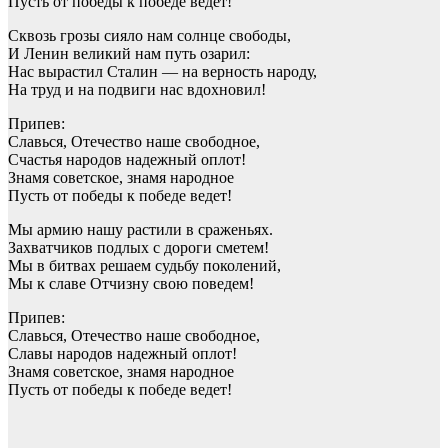
Пусть от победы к победе ведет!
Сквозь грозы сияло нам солнце свободы,
И Ленин великий нам путь озарил:
Нас вырастил Сталин — на верность народу,
На труд и на подвиги нас вдохновил!
Припев:
Славься, Отечество наше свободное,
Счастья народов надежный оплот!
Знамя советское, знамя народное
Пусть от победы к победе ведет!
Мы армию нашу растили в сраженьях.
Захватчиков подлых с дороги сметем!
Мы в битвах решаем судьбу поколений,
Мы к славе Отчизну свою поведем!
Припев:
Славься, Отечество наше свободное,
Славы народов надежный оплот!
Знамя советское, знамя народное
Пусть от победы к победе ведет!