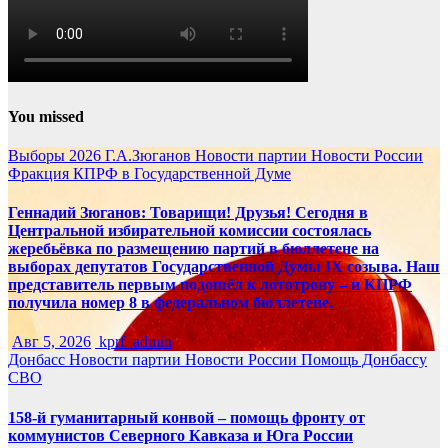
You missed
Выборы 2026
Г.А.Зюганов
Новости партии
Новости России
Фракция КПРФ в Государственной Думе
Геннадий Зюганов: Товарищи! Друзья! Сегодня в
Центральной избирательной комиссии состоялась
жеребьёвка по размещению партий в бюллетене на
выборах депутатов Государственной Думы IX созыва. Наш
представитель первым подошёл к лототрону – и КПРФ
получила номер 8 в федеральном бюллетене.
Авг 5, 2026
kprf_admin
Донбасс
Новости партии
Новости России
Помощь Донбассу
СВО
158-й гуманитарный конвой – помощь фронту от
коммунистов Северного Кавказа и Юга России