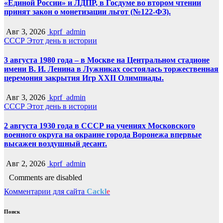
«Единой России» и ЛДПР, в Госдуме во втором чтении
принят закон о монетизации льгот (№122-ФЗ).
Авг 3, 2026
kprf_admin
СССР
Этот день в истории
3 августа 1980 года – в Москве на Центральном стадионе
имени В. И. Ленина в Лужниках состоялась торжественная
церемония закрытия Игр XXII Олимпиады.
Авг 3, 2026
kprf_admin
СССР
Этот день в истории
2 августа 1930 года в СССР на учениях Московского
военного округа на окраине города Воронежа впервые
высажен воздушный десант.
Авг 2, 2026
kprf_admin
Comments are disabled
Комментарии для сайта
Cackl
e
Поиск