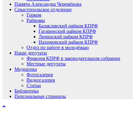
Памяти Александра Черемёнова
Севастопольское отделение
Горком
Райкомы
Балаклавский райком КПРФ
Гагаринский райком КПРФ
Ленинский райком КПРФ
Нахимовский райком КПРФ
Отдел по работе в молодёжью
Наши депутаты
Фракция КПРФ в законодательном собрании
Местные депутаты
Медиатека
Фотогалерея
Видеогалерея
Статьи
Библиотека
Персональные страницы