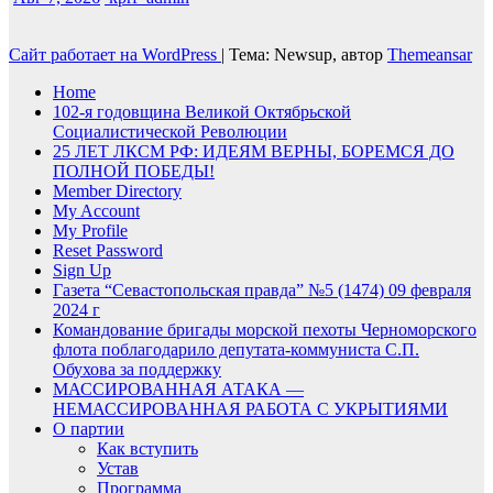
Сайт работает на WordPress
|
Тема: Newsup, автор
Themeansar
Home
102-я годовщина Великой Октябрьской
Социалистической Революции
25 ЛЕТ ЛКСМ РФ: ИДЕЯМ ВЕРНЫ, БОРЕМСЯ ДО
ПОЛНОЙ ПОБЕДЫ!
Member Directory
My Account
My Profile
Reset Password
Sign Up
Газета “Севастопольская правда” №5 (1474) 09 февраля
2024 г
Командование бригады морской пехоты Черноморского
флота поблагодарило депутата-коммуниста С.П.
Обухова за поддержку
МАССИРОВАННАЯ АТАКА —
НЕМАССИРОВАННАЯ РАБОТА С УКРЫТИЯМИ
О партии
Как вступить
Устав
Программа