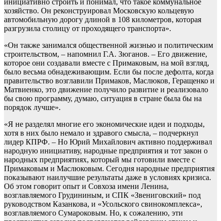
инициативно строить и понимал, что такое коммунальное
хозяйство. Он реконструировал Московскую кольцевую
автомобильную дорогу длиной в 108 километров, которая
разгрузила столицу от проходящего транспорта».
«Он также занимался общественной жизнью и политическим
строительством, – напомнил Г.А. Зюганов. – Его движение,
которое они создавали вместе с Примаковым, на мой взгляд,
было весьма обнадеживающим. Если бы после дефолта, когда
правительство возглавили Примаков, Маслюков, Геращенко и
Матвиенко, это движение получило развитие и реализовало
бы свою программу, думаю, ситуация в стране была бы на
порядок лучше».
«Я не разделял многие его экономические идеи и подходы,
хотя в них было немало и здравого смысла, – подчеркнул
лидер КПРФ. – Но Юрий Михайлович активно поддерживал
народную инициативу, народные предприятия и тот закон о
народных предприятиях, который мы готовили вместе с
Примаковым и Маслюковым. Сегодня народные предприятия
показывают наилучшие результаты даже в условиях кризиса.
Об этом говорит опыт и Совхоза имени Ленина,
возглавляемого Грудининым, и СПК «Звениговский» под
руководством Казанкова, и «Усольского свинокомплекса»,
возглавляемого Сумароковым. Но, к сожалению, эти