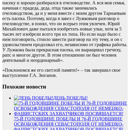
пасеку и хорошо разбирался в пчеловодстве. А вся моя семья,
начиная с прадеда, деда, отца также занималась
пчеловодством, да и у меня вместе с моим другом Тарнаевым
есть пасека. Поэтому, когда я завел с Лужковым разговор о
пчеловодстве, я понял, что он всерьез этим увлечен. Юрий
Михайлович даже пытался изобретать новые ульи, хотя за 5
тысяч лет изобрели всего три их типа. Но если надо было с
ним поговорить, стоило завести разговор на эту тему, и он с
удовольствием продолжал его, независимо от графика работы.
У Лужкова была прекрасная пасека, он выращивал гречиху,
рапс и многое другое. В этом отношении он был человек
деятельный и неординарный».
«Поклонимся же его светлой памяти!» – так завершил свое
выступление Г.А. Зюганов.
Похожие новости
ДЕНЬ ПОБЕДЫ!
75-Й ГОДОВЩИНЕ ПОБЕДЫ И 76-Й ГОДОВЩИНЕ
ОСВОБОЖДЕНИЯ СЕВАСТОПОЛЯ ОТ НЕМЕЦКО-
ФАШИСТСКИХ ЗАХВАТЧИКОВ ПОСВЯЩАЕТСЯ!