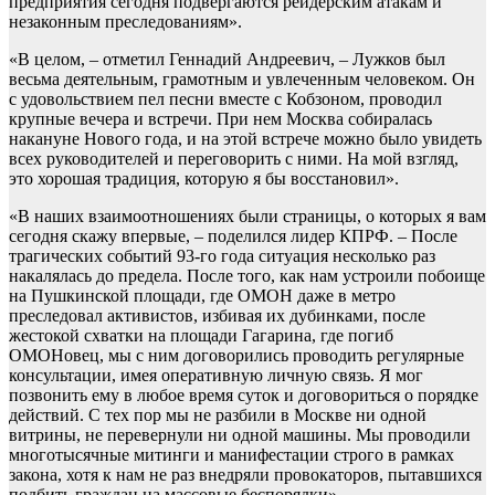
предприятия сегодня подвергаются рейдерским атакам и
незаконным преследованиям».
«В целом, – отметил Геннадий Андреевич, – Лужков был
весьма деятельным, грамотным и увлеченным человеком. Он
с удовольствием пел песни вместе с Кобзоном, проводил
крупные вечера и встречи. При нем Москва собиралась
накануне Нового года, и на этой встрече можно было увидеть
всех руководителей и переговорить с ними. На мой взгляд,
это хорошая традиция, которую я бы восстановил».
«В наших взаимоотношениях были страницы, о которых я вам
сегодня скажу впервые, – поделился лидер КПРФ. – После
трагических событий 93-го года ситуация несколько раз
накалялась до предела. После того, как нам устроили побоище
на Пушкинской площади, где ОМОН даже в метро
преследовал активистов, избивая их дубинками, после
жестокой схватки на площади Гагарина, где погиб
ОМОНовец, мы с ним договорились проводить регулярные
консультации, имея оперативную личную связь. Я мог
позвонить ему в любое время суток и договориться о порядке
действий. С тех пор мы не разбили в Москве ни одной
витрины, не перевернули ни одной машины. Мы проводили
многотысячные митинги и манифестации строго в рамках
закона, хотя к нам не раз внедряли провокаторов, пытавшихся
подбить граждан на массовые беспорядки».