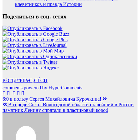
клеветников и правда Истории
Поделиться в соц. сетях
РќСЂР°РІРёС‚СЃСЏ
comments powered by HyperComments
Навигация
6:0 в пользу Сергея Михайловича Курочкина!
В городе Сокол Вологодской области старейший в России
по
памятник Ленину спрятали в пластиковый короб
записям