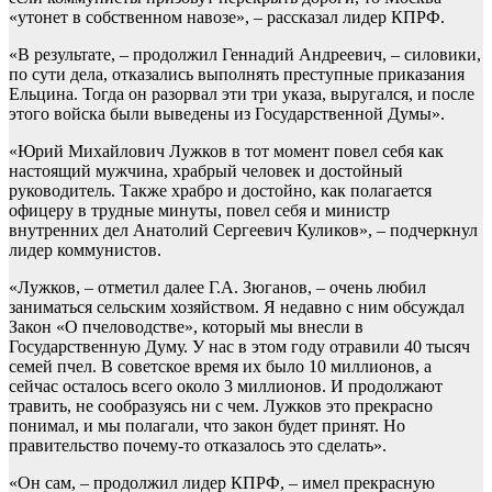
«утонет в собственном навозе», – рассказал лидер КПРФ.
«В результате, – продолжил Геннадий Андреевич, – силовики,
по сути дела, отказались выполнять преступные приказания
Ельцина. Тогда он разорвал эти три указа, выругался, и после
этого войска были выведены из Государственной Думы».
«Юрий Михайлович Лужков в тот момент повел себя как
настоящий мужчина, храбрый человек и достойный
руководитель. Также храбро и достойно, как полагается
офицеру в трудные минуты, повел себя и министр
внутренних дел Анатолий Сергеевич Куликов», – подчеркнул
лидер коммунистов.
«Лужков, – отметил далее Г.А. Зюганов, – очень любил
заниматься сельским хозяйством. Я недавно с ним обсуждал
Закон «О пчеловодстве», который мы внесли в
Государственную Думу. У нас в этом году отравили 40 тысяч
семей пчел. В советское время их было 10 миллионов, а
сейчас осталось всего около 3 миллионов. И продолжают
травить, не сообразуясь ни с чем. Лужков это прекрасно
понимал, и мы полагали, что закон будет принят. Но
правительство почему-то отказалось это сделать».
«Он сам, – продолжил лидер КПРФ, – имел прекрасную