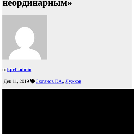
неординарным»
от
kprf_admin
Дек 11, 2019
Зюганов Г.А.
,
Лужков