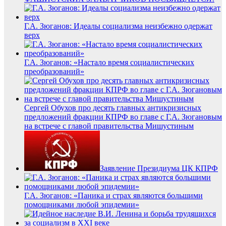
Г.А. Зюганов: Идеалы социализма неизбежно одержат
верх
Г.А. Зюганов: «Настало время социалистических
преобразований»
Сергей Обухов про десять главных антикризисных
предложений фракции КПРФ во главе с Г.А. Зюгановым
на встрече с главой правительства Мишустиным
Заявление Президиума ЦК КПРФ
Г.А. Зюганов: «Паника и страх являются большими
помощниками любой эпидемии»