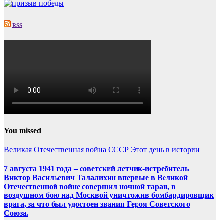
RSS
You missed
Великая Отечественная война
СССР
Этот день в истории
7 августа 1941 года – советский летчик-истребитель
Виктор Васильевич Талалихин впервые в Великой
Отечественной войне совершил ночной таран, в
воздушном бою над Москвой уничтожив бомбардировщик
врага, за что был удостоен звания Героя Советского
Союза.