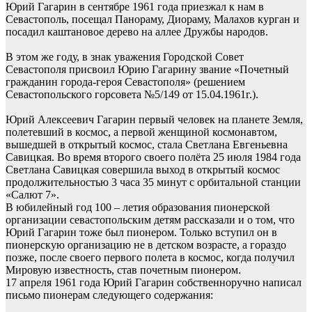
Юрий Гагарин в сентябре 1961 года приезжал к нам в
Севастополь, посещал Панораму, Диораму, Малахов курган и
посадил каштановое дерево на аллее Дружбы народов.
В этом же году, в знак уважения Городской Совет
Севастополя присвоил Юрию Гагарину звание «Почетный
гражданин города-героя Севастополя» (решением
Севастопольского горсовета №5/149 от 15.04.1961г.).
​Юрий Алексеевич Гагарин первый человек на планете Земля,
полетевший в космос, а первой женщиной космонавтом,
вышедшей в открытый космос, стала Светлана Евгеньевна
Савицкая. Во время второго своего полёта 25 июля 1984 года
Светлана Савицкая совершила выход в открытый космос
продолжительностью 3 часа 35 минут с орбитальной станции
«Салют 7».
В юбилейный год 100 – летия образования пионерской
организации севастопольским детям рассказали и о том, что
Юрий Гагарин тоже был пионером. Только вступил он в
пионерскую организацию не в детском возрасте, а гораздо
позже, после своего первого полета в космос, когда получил
Мировую известность, став почетным пионером.
17 апреля 1961 года Юрий Гагарин собственноручно написал
письмо пионерам следующего содержания: