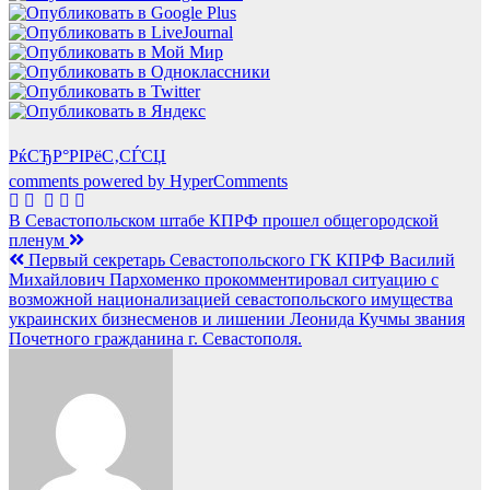
РќСЂР°РІРёС‚СЃСЏ
comments powered by HyperComments
Навигация
В Севастопольском штабе КПРФ прошел общегородской
пленум
по
Первый секретарь Севастопольского ГК КПРФ Василий
записям
Михайлович Пархоменко прокомментировал ситуацию с
возможной национализацией севастопольского имущества
украинских бизнесменов и лишении Леонида Кучмы звания
Почетного гражданина г. Севастополя.