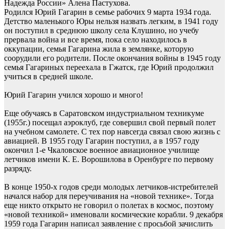
Надежда России» Алена Пастухова.
Родился Юрий Гагарин в семье рабочих 9 марта 1934 года.
​Детство маленького Юры нельзя назвать легким, в 1941 году
он поступил в среднюю школу села Клушино, но учебу
прервала война и все время, пока село находилось в
оккупации, семья Гагарина жила в землянке, которую
соорудили его родители. После окончания войны в 1945 году
семья Гагариных переехала в Гжатск, где Юрий продолжил
учиться в средней школе.
​Юрий Гагарин учился хорошо и много!
Еще обучаясь в Саратовском индустриальном техникуме
(1955г.) посещал аэроклуб, где совершил свой первый полет
на учебном самолете. С тех пор навсегда связал свою жизнь с
авиацией. В 1955 году Гагарин поступил, а в 1957 году
окончил 1-е Чкаловское военное авиационное училище
летчиков имени К. Е. Ворошилова в Оренбурге по первому
разряду.
В конце 1950-х годов среди молодых летчиков-истребителей
начался набор для переучивания на «новой технике». Тогда
еще никто открыто не говорил о полетах в космос, поэтому
«новой техникой» именовали космические корабли. 9 декабря
1959 года Гагарин написал заявление с просьбой зачислить