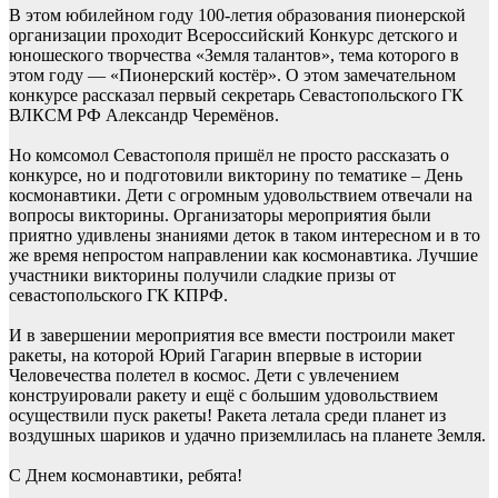
В этом юбилейном году 100-летия образования пионерской
организации проходит Всероссийский Конкурс детского и
юношеского творчества «Земля талантов», тема которого в
этом году — «Пионерский костёр». О этом замечательном
конкурсе рассказал первый секретарь Севастопольского ГК
ВЛКСМ РФ Александр Черемёнов.
Но комсомол Севастополя пришёл не просто рассказать о
конкурсе, но и подготовили викторину по тематике – День
космонавтики. Дети с огромным удовольствием отвечали на
вопросы викторины. Организаторы мероприятия были
приятно удивлены знаниями деток в таком интересном и в то
же время непростом направлении как космонавтика. Лучшие
участники викторины получили сладкие призы от
севастопольского ГК КПРФ.
И в завершении мероприятия все вмести построили макет
ракеты, на которой Юрий Гагарин впервые в истории
Человечества полетел в космос. Дети с увлечением
конструировали ракету и ещё с большим удовольствием
осуществили пуск ракеты! Ракета летала среди планет из
воздушных шариков и удачно приземлилась на планете Земля.
С Днем космонавтики, ребята!