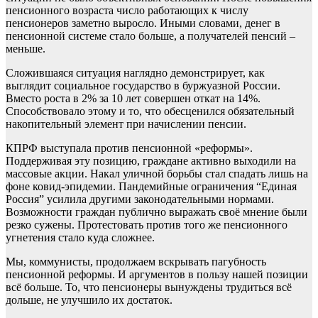
пенсионного возраста число работающих к числу
пенсионеров заметно выросло. Иными словами, денег в
пенсионной системе стало больше, а получателей пенсий –
меньше.
Сложившаяся ситуация наглядно демонстрирует, как
выглядит социальное государство в буржуазной России.
Вместо роста в 2% за 10 лет совершен откат на 14%.
Способствовало этому и то, что обес­ценился обязательный
накопительный элемент при начислении пенсии.
КПРФ выступала против пенсионной «реформы».
Поддерживая эту позицию, граждане активно выходили на
массовые акции. Накал уличной борьбы стал спадать лишь на
фоне ковид-эпидемии. Пандемийные ограничения “Единая
Россия” усилила другими законодательными нормами.
Возможности граждан публично выражать своё мнение были
резко сужены. Протестовать против того же пенсионного
угнетения стало куда сложнее.
Мы, коммунисты, продолжаем вскрывать пагубность
пенсионной реформы. И аргументов в пользу нашей позиции
всё больше. То, что пенсионеры вынуждены трудиться всё
дольше, не улучшило их достаток.