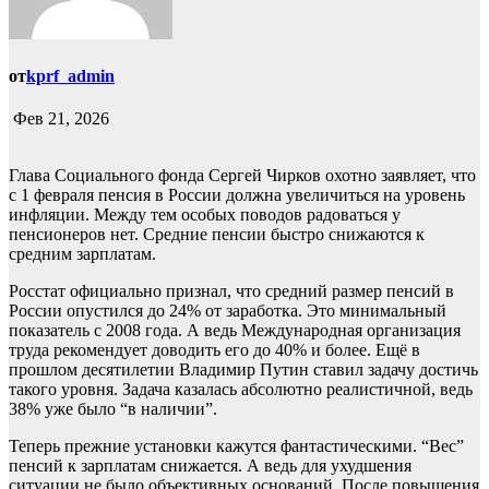
от
kprf_admin
Фев 21, 2026
Глава Социального фонда Сергей Чирков охотно заявляет, что
с 1 февраля пенсия в России должна увеличиться на уровень
инфляции. Между тем особых поводов радоваться у
пенсионеров нет. Средние пенсии быстро снижаются к
средним зарплатам.
Росстат официально признал, что средний размер пенсий в
России опустился до 24% от заработка. Это минимальный
показатель с 2008 года. А ведь Международная организация
труда рекомендует доводить его до 40% и более. Ещё в
прошлом десятилетии Владимир Путин ставил задачу достичь
такого уровня. Задача казалась абсолютно реалистичной, ведь
38% уже было “в наличии”.
Теперь прежние установки кажутся фантастическими. “Вес”
пенсий к зарплатам снижается. А ведь для ухудшения
ситуации не было объективных оснований. После повышения