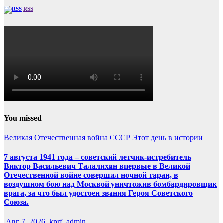
RSS
You missed
Великая Отечественная война
СССР
Этот день в истории
7 августа 1941 года – советский летчик-истребитель
Виктор Васильевич Талалихин впервые в Великой
Отечественной войне совершил ночной таран, в
воздушном бою над Москвой уничтожив бомбардировщик
врага, за что был удостоен звания Героя Советского
Союза.
Авг 7, 2026
kprf_admin