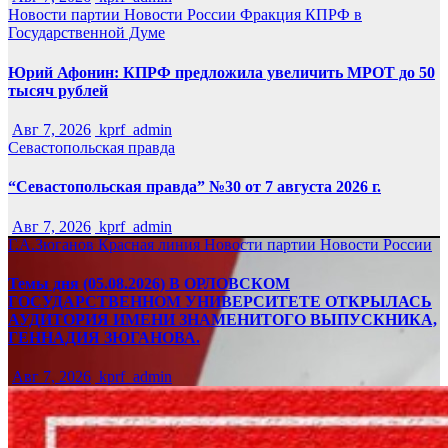
Новости партии
Новости России
Фракция КПРФ в
Государственной Думе
Юрий Афонин: КПРФ предложила увеличить МРОТ до 50
тысяч рублей
Авг 7, 2026
kprf_admin
Севастопольская правда
“Севастопольская правда” №30 от 7 августа 2026 г.
Авг 7, 2026
kprf_admin
Г.А.Зюганов
Красная линия
Новости партии
Новости России
Темы дня (05.08.2026) В ОРЛОВСКОМ
ГОСУДАРСТВЕННОМ УНИВЕРСИТЕТЕ ОТКРЫЛАСЬ
АУДИТОРИЯ ИМЕНИ ЗНАМЕНИТОГО ВЫПУСКНИКА,
ГЕННАДИЯ ЗЮГАНОВА.
Авг 7, 2026
kprf_admin