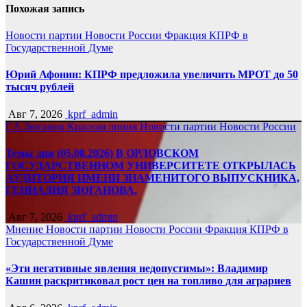
Похожая запись
Новости партии
Новости России
Фракция КПРФ в
Государственной Думе
Юрий Афонин: КПРФ предложила увеличить МРОТ до 50
тысяч рублей
Авг 7, 2026
kprf_admin
Г.А.Зюганов
Красная линия
Новости партии
Новости России
Темы дня (05.08.2026) В ОРЛОВСКОМ
ГОСУДАРСТВЕННОМ УНИВЕРСИТЕТЕ ОТКРЫЛАСЬ
АУДИТОРИЯ ИМЕНИ ЗНАМЕНИТОГО ВЫПУСКНИКА,
ГЕННАДИЯ ЗЮГАНОВА.
Авг 7, 2026
kprf_admin
Мнение
Новости партии
Новости России
Фракция КПРФ в
Государственной Думе
«Эти негативные явления недопустимы»: Владимир
Кашин раскритиковал рост цен на топливо для аграриев