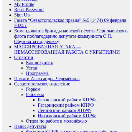
My Profile
Reset Password
Sign Up
Газета “Севастопольская правда” №5 (1474) 09 февраля
2024 г
Командование бригады морской пехоты Черноморского
флота поблагодарило депутата-коммуниста С.П.
Обухова за поддержку
МАССИРОВАННАЯ АТАКА —
НЕМАССИРОВАННАЯ РАБОТА С УКРЫТИЯМИ
О партии
Как вступить
Устав
Программа
Памяти Александра Черемёнова
Севастопольское отделение
Горком
Райкомы
Балаклавский райком КПРФ
Гагаринский райком КПРФ
Ленинский райком КПРФ
Нахимовский райком КПРФ
Отдел по работе в молодёжью
Наши депутаты
Фракция КПРФ в законодательном собрании