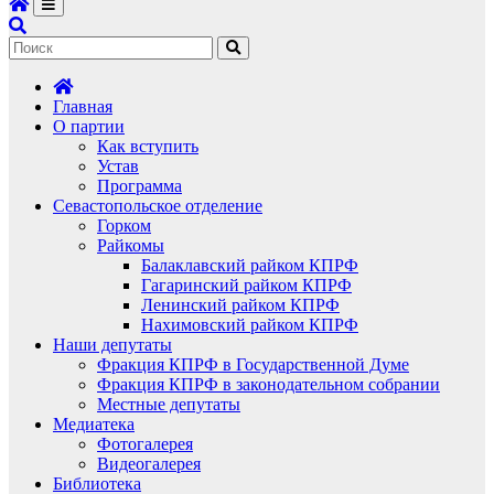
Главная
О партии
Как вступить
Устав
Программа
Севастопольское отделение
Горком
Райкомы
Балаклавский райком КПРФ
Гагаринский райком КПРФ
Ленинский райком КПРФ
Нахимовский райком КПРФ
Наши депутаты
Фракция КПРФ в Государственной Думе
Фракция КПРФ в законодательном собрании
Местные депутаты
Медиатека
Фотогалерея
Видеогалерея
Библиотека