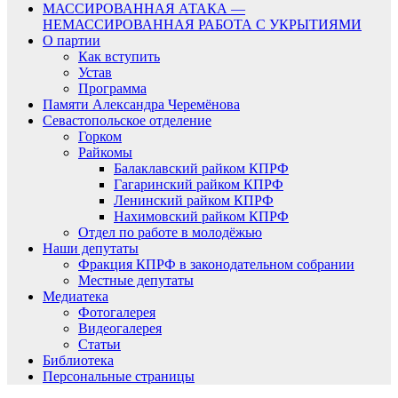
МАССИРОВАННАЯ АТАКА —
НЕМАССИРОВАННАЯ РАБОТА С УКРЫТИЯМИ
О партии
Как вступить
Устав
Программа
Памяти Александра Черемёнова
Севастопольское отделение
Горком
Райкомы
Балаклавский райком КПРФ
Гагаринский райком КПРФ
Ленинский райком КПРФ
Нахимовский райком КПРФ
Отдел по работе в молодёжью
Наши депутаты
Фракция КПРФ в законодательном собрании
Местные депутаты
Медиатека
Фотогалерея
Видеогалерея
Статьи
Библиотека
Персональные страницы