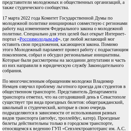
представители молодежных и общественных организаций, а
также студенческого сообщества.
17 марта 2022 года Комитет Государственной Думы по
молодежной политике инициировал совместную с регионами
работу над изменением Федерального закона о молодежной
политике. Специально для этих целей был открыт Интернет-
портал «
Россиямолодым.рф
», где любой желающий мог
оставить свои предложения, касающиеся закона. Помимо
этого Молодежный парламент провел работу с подрастающим
поколением, собрал и обсудил региональные инициативы.
Которые были рассмотрены на заседании депутатами и часть
из них направили в юридическую службу Законодательного
собрания.
По многочисленным обращениям молодежи Владимир
Немцев озвучил проблему льготного проезда для студентов в
общественном транспорте. Представитель Департамента
транспорта отметил, что на сегодняшний день в Севастополе
существует три вида проездных билетов: общегражданский,
школьный и студенческий, которые в свою очередь
подразделяются в зависимости от использования разных
видов транспорта (автобус, троллейбус, катер). Проездные
билеты действительны только в городском транспорте,
относящемся к ведению ГУП «Севэлектроавтотранс им. А.С.