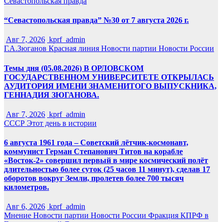
Севастопольская правда
“Севастопольская правда” №30 от 7 августа 2026 г.
Авг 7, 2026
kprf_admin
Г.А.Зюганов
Красная линия
Новости партии
Новости России
Темы дня (05.08.2026) В ОРЛОВСКОМ
ГОСУДАРСТВЕННОМ УНИВЕРСИТЕТЕ ОТКРЫЛАСЬ
АУДИТОРИЯ ИМЕНИ ЗНАМЕНИТОГО ВЫПУСКНИКА,
ГЕННАДИЯ ЗЮГАНОВА.
Авг 7, 2026
kprf_admin
СССР
Этот день в истории
6 августа 1961 года – Советский лётчик-космонавт,
коммунист Герман Степанович Титов на корабле
«Восток-2» совершил первый в мире космический полёт
длительностью более суток (25 часов 11 минут), сделав 17
оборотов вокруг Земли, пролетев более 700 тысяч
километров.
Авг 6, 2026
kprf_admin
Мнение
Новости партии
Новости России
Фракция КПРФ в