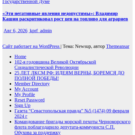
Государственной Думе
«Эти негативные явления недопустимы»: Владимир
Кашин раскритиковал рост цен на топливо для аграриев
Авг 6, 2026
kprf_admin
Сайт работает на WordPress
|
Тема: Newsup, автор
Themeansar
Home
102-я годовщина Великой Октябрьской
Социалистической Революции
25 ЛЕТ ЛКСМ РФ: ИДЕЯМ ВЕРНЫ, БОРЕМСЯ ДО
ПОЛНОЙ ПОБЕДЫ!
Member Directory
My Account
My Profile
Reset Password
Sign Up
Газета “Севастопольская правда” №5 (1474) 09 февраля
2024 г
Командование бригады морской пехоты Черноморского
флота поблагодарило депутата-коммуниста С.П.
Обухова за поддержку