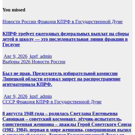
You missed
Новости России
Фракция КПРФ в Государственной Думе
КПРФ требует ежегодных федеральных выплат на сборы
детей в школу — это последовательная линия фракции в
Госдуме
Авг 9, 2026
kprf_admin
Выборы 2026
Новости России
Был не прав. Председатель избирательной комиссии
Липецкой области отозвал запрет на распространение
агитматериала КПРФ.
Авг 9, 2026
kprf_admin
СССР
Фракция КПРФ в Государственной Думе
8 августа 1948 года – родилась Светлана Евгеньевна
Савицкая – советский космонавт, лётчик-испытатель,
единственная женщина – дважды Герой Советского Союза
(1982, 1984), первая в мире женщина, совершившая выход