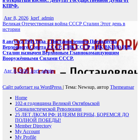
в открытый космос. Депутат Государственной Думы от
КПРФ.
Авг 8, 2026
kprf_admin
Великая Отечественная война
СССР
Сталин
Этот день в
истории
8 августа 1941 года – Постановлением Президиума
Верховного Совета СССР, СНК СССР и ЦК ВКП(б) И.В.
Сталин назначен Верховным Главнокомандующим
Вооружёнными Силами СССР.
Авг 8, 2026
kprf_admin
Сайт работает на WordPress
|
Тема: Newsup, автор
Themeansar
Home
102-я годовщина Великой Октябрьской
Социалистической Революции
25 ЛЕТ ЛКСМ РФ: ИДЕЯМ ВЕРНЫ, БОРЕМСЯ ДО
ПОЛНОЙ ПОБЕДЫ!
Member Directory
My Account
My Profile