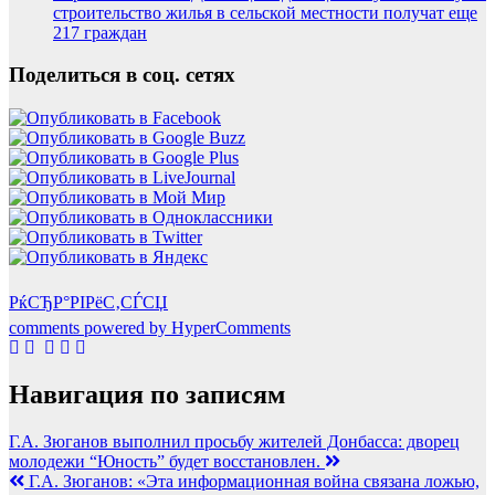
строительство жилья в сельской местности получат еще
217 граждан
Поделиться в соц. сетях
РќСЂР°РІРёС‚СЃСЏ
comments powered by HyperComments
Навигация по записям
Г.А. Зюганов выполнил просьбу жителей Донбасса: дворец
молодежи “Юность” будет восстановлен.
Г.А. Зюганов: «Эта информационная война связана ложью,