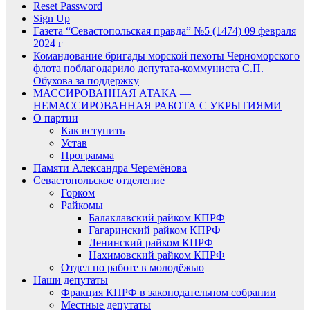
Reset Password
Sign Up
Газета “Севастопольская правда” №5 (1474) 09 февраля
2024 г
Командование бригады морской пехоты Черноморского
флота поблагодарило депутата-коммуниста С.П.
Обухова за поддержку
МАССИРОВАННАЯ АТАКА —
НЕМАССИРОВАННАЯ РАБОТА С УКРЫТИЯМИ
О партии
Как вступить
Устав
Программа
Памяти Александра Черемёнова
Севастопольское отделение
Горком
Райкомы
Балаклавский райком КПРФ
Гагаринский райком КПРФ
Ленинский райком КПРФ
Нахимовский райком КПРФ
Отдел по работе в молодёжью
Наши депутаты
Фракция КПРФ в законодательном собрании
Местные депутаты