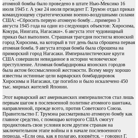
атомной бомбы было проведено в штате Нью-Мексико 16
июля 1945 г. А уже 24 июля президент Г. Трумэн отдал приказ
командующему стратегическими военно-воздушными силами
США: «Сбросить первую атомную бомбу…примерно 3
августа 1945 года на один из следующих объектов: Хиросима,
Кокура, Ниигата, Нагасаки». 6 августа этот чудовищный
приказ был выполнен. Страшная трагедия постигла японский
город Хиросима, на который в тот день была сброшена первая
атомная бомба. 9 августа вторая бомба была сброшена на
приморский город Нагасаки. Империалистические круги
США совершили невиданное в истории человеческое
преступление. Атомная бомбардировка японских городов
была актом бессмысленной жестокости. Всему миру хорошо
известны истинные цели варварских бомбардировок
Хиросимы и Нагасаки, где погибло и было искалечено 450
тыс. мирных жителей Японии.
Этот варварский акт американских империалистов стал лишь
первым шагом в послевоенной политике атомного шантажа,
направленной, прежде всего, против Советского Союза.
Правительство Г. Трумэна рассматривало атомную бомбу как
главное средство, с помощью которого США смогут
продиктовать свои условия всем другим странам на
заключительном этапе войны и в начале послевоенного
периода. «Если она, как я полагаю, взорвётся, − говорил Г.