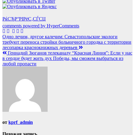
РќСЂР°РІРёС‚СЃСЏ
comments powered by HyperComments
Навигация
Одно лечим, другое калечим: Севастопольские экологи
требуют переноса стройки больничного городка с территории
по
лесопарка краснокнижных деревьев
записям
Геннадий Зюганов телеканалу “Красная Линия”: Если у нас
в сердце будет жить дух Победы, мы сможем выбраться из
любой пропасти
от
kprf_admin
Похожая запись