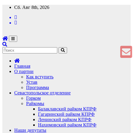
Перейти
Сб. Авг 8th, 2026
к
содержимому
Главная
О партии
Как вступить
Устав
Программа
Севастопольское отделение
Горком
Райкомы
Балаклавский райком КПРФ
Гагаринский райком КПРФ
Ленинский райком КПРФ
Нахимовский райком КПРФ
Наши депутаты