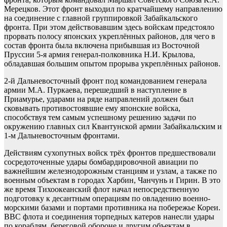
Мерецков. Этот фронт выходил по кратчайшему направлению
на соединение с главной группировкой Забайкальского
фронта. При этом действовавшим здесь войскам предстояло
прорвать полосу японских укреплённых районов, для чего в
состав фронта была включена прибывшая из Восточной
Пруссии 5-я армия генерал-полковника Н.И. Крылова,
обладавшая большим опытом прорыва укреплённых районов.
2-й Дальневосточный фронт под командованием генерала
армии М.А. Пуркаева, перешедший в наступление в
Приамурье, ударами на ряде направлений должен был
сковывать противостоявшие ему японские войска,
способствуя тем самым успешному решению задачи по
окружению главных сил Квантунской армии Забайкальским и
1-м Дальневосточным фронтами.
Действиям сухопутных войск трёх фронтов предшествовали
сосредоточенные удары бомбардировочной авиации по
важнейшим железнодорожным станциям и узлам, а также по
военным объектам в городах Харбин, Чанчунь и Гирин. В это
же время Тихоокеанский флот начал непосредственную
подготовку к десантным операциям по овладению военно-
морскими базами и портами противника на побережье Кореи.
ВВС флота и соединения торпедных катеров нанесли удары
по кораблям, береговой обороне и другим объектам в