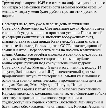
Трумэн ещё в апреле 1945 г. в ответ на информацию военного
министра о возможной готовности атомной бомбы через 3-4
месяца, − тогда у меня будет дубина против этих русских
парней».
Несмотря на то, что уже в первый день наступления
Советских Вооружённых Сил правящие круги Японии стали
спешно обсуждать вопрос о принятии условий Постдамской
декларации (капитуляция японских вооружённых сил),
главная ставка отдала приказ Квантунской армии открыть
активные боевые действия против СССР, а экспедиционной
армии в Китае − перебросить силы на помощь Квантунской
армии. Однако все расчёты японского военного руководства
затянуть войну упорным сопротивлением в глубине
Маньчжурии рухнули под сокрушительными ударами
Советских войск. Уже на 6-й день наступления, к исходу 14
августа, Забайкальский и 1-й Дальневосточный фронты
продвинулись вглубь территории на 150-400 км и вышли к
основным военно-политическим и промышленным центрам –
городам Калган, Жэхэ, Мукден, Чанчунь, Цицикар.
Квантунская армия к тому времени оказалась расчленённой.
Надежда японского командования на то, что Советские войска
застрянут в приграничной полосе укреплений и
труднодоступных горных хребтах Восточной Маньчжурии и
будут здесь обескровлены, не оправдались. Красная Армия на