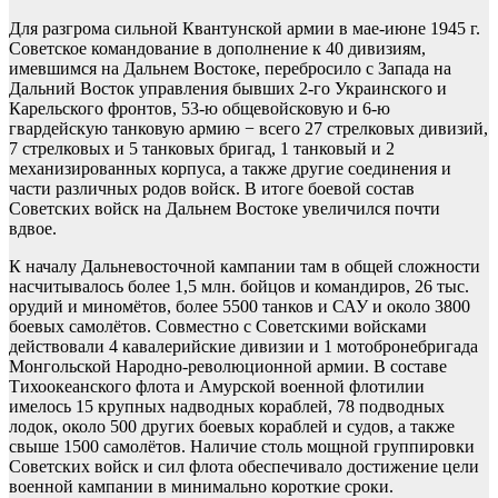
Для разгрома сильной Квантунской армии в мае-июне 1945 г.
Советское командование в дополнение к 40 дивизиям,
имевшимся на Дальнем Востоке, перебросило с Запада на
Дальний Восток управления бывших 2-го Украинского и
Карельского фронтов, 53-ю общевойсковую и 6-ю
гвардейскую танковую армию − всего 27 стрелковых дивизий,
7 стрелковых и 5 танковых бригад, 1 танковый и 2
механизированных корпуса, а также другие соединения и
части различных родов войск. В итоге боевой состав
Советских войск на Дальнем Востоке увеличился почти
вдвое.
К началу Дальневосточной кампании там в общей сложности
насчитывалось более 1,5 млн. бойцов и командиров, 26 тыс.
орудий и миномётов, более 5500 танков и САУ и около 3800
боевых самолётов. Совместно с Советскими войсками
действовали 4 кавалерийские дивизии и 1 мотобронебригада
Монгольской Народно-революционной армии. В составе
Тихоокеанского флота и Амурской военной флотилии
имелось 15 крупных надводных кораблей, 78 подводных
лодок, около 500 других боевых кораблей и судов, а также
свыше 1500 самолётов. Наличие столь мощной группировки
Советских войск и сил флота обеспечивало достижение цели
военной кампании в минимально короткие сроки.