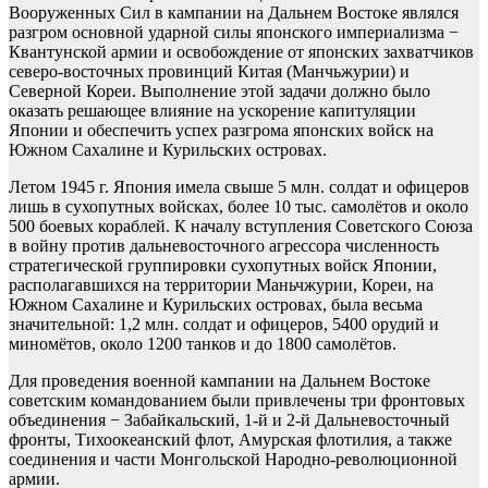
Вооруженных Сил в кампании на Дальнем Востоке являлся
разгром основной ударной силы японского империализма −
Квантунской армии и освобождение от японских захватчиков
северо-восточных провинций Китая (Манчьжурии) и
Северной Кореи. Выполнение этой задачи должно было
оказать решающее влияние на ускорение капитуляции
Японии и обеспечить успех разгрома японских войск на
Южном Сахалине и Курильских островах.
Летом 1945 г. Япония имела свыше 5 млн. солдат и офицеров
лишь в сухопутных войсках, более 10 тыс. самолётов и около
500 боевых кораблей. К началу вступления Советского Союза
в войну против дальневосточного агрессора численность
стратегической группировки сухопутных войск Японии,
располагавшихся на территории Маньчжурии, Кореи, на
Южном Сахалине и Курильских островах, была весьма
значительной: 1,2 млн. солдат и офицеров, 5400 орудий и
миномётов, около 1200 танков и до 1800 самолётов.
Для проведения военной кампании на Дальнем Востоке
советским командованием были привлечены три фронтовых
объединения − Забайкальский, 1-й и 2-й Дальневосточный
фронты, Тихоокеанский флот, Амурская флотилия, а также
соединения и части Монгольской Народно-революционной
армии.