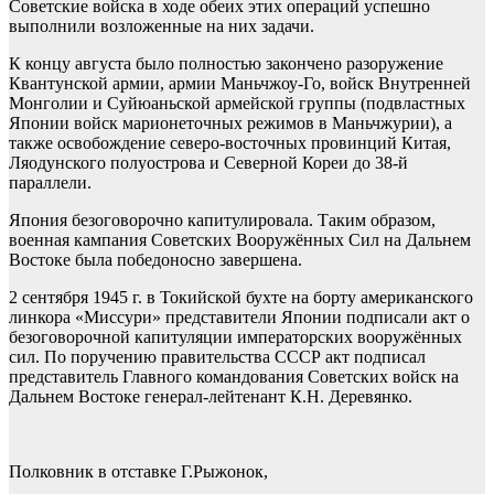
Советские войска в ходе обеих этих операций успешно
выполнили возложенные на них задачи.
К концу августа было полностью закончено разоружение
Квантунской армии, армии Маньчжоу-Го, войск Внутренней
Монголии и Суйюаньской армейской группы (подвластных
Японии войск марионеточных режимов в Маньчжурии), а
также освобождение северо-восточных провинций Китая,
Ляодунского полуострова и Северной Кореи до 38-й
параллели.
Япония безоговорочно капитулировала. Таким образом,
военная кампания Советских Вооружённых Сил на Дальнем
Востоке была победоносно завершена.
2 сентября 1945 г. в Токийской бухте на борту американского
линкора «Миссури» представители Японии подписали акт о
безоговорочной капитуляции императорских вооружённых
сил. По поручению правительства СССР акт подписал
представитель Главного командования Советских войск на
Дальнем Востоке генерал-лейтенант К.Н. Деревянко.
Полковник в отставке Г.Рыжонок,