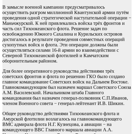
В замысле военной кампании предусматривалось
осуществить разгром миллионной Квантунской армии путём
проведения одной стратегической наступательной операции −
Маньчжурской. К ней привлекались войска трёх фронтов и
часть сил Тихоокеанского флота. Решение задач по
освобождению Южного Сахалина и Курильских островов
достигалось в результате проведения совместных операций
сухопутных войск и флота. Эти операции должны были
осуществляться силами 16-й армии во взаимодействии с
Северной Тихоокеанской флотилией и Камчатским
оборонительным районом.
Для более оперативного руководства действиями трёх
советских фронтов и флота по решению ГКО было создано
главное командование Советских войск на Дальнем Востоке.
Главнокомандующим был назначен маршал Советского Союза
А.М. Василевский. Начальником штаба Главного
командования был назначен генерал-полковник С.П.Иванов,
членом Военного совета − генерал-лейтенант И.В. Шикин.
Общее руководство действиями Тихоокеанского флота и
Амурской флотилии возлагалось на главнокомандующего
ВМС адмирала флота Н.Г. Кузнецова, а авиации − на
командующего ВВС Главного маршала авиации А.А.