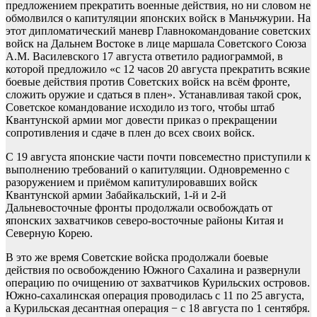
предложением прекратить военные действия, но ни словом не
обмолвился о капитуляции японских войск в Маньчжурии. На
этот дипломатический маневр Главнокомандование советских
войск на Дальнем Востоке в лице маршала Советского Союза
А.М. Василевского 17 августа ответило радиограммой, в
которой предложило «с 12 часов 20 августа прекратить всякие
боевые действия против Советских войск на всём фронте,
сложить оружие и сдаться в плен». Устанавливая такой срок,
Советское командование исходило из того, чтобы штаб
Квантунской армии мог довести приказ о прекращении
сопротивления и сдаче в плен до всех своих войск.
С 19 августа японские части почти повсеместно приступили к
выполнению требований о капитуляции. Одновременно с
разоружением и приёмом капитулировавших войск
Квантунской армии Забайкальский, 1-й и 2-й
Дальневосточные фронты продолжали освобождать от
японских захватчиков северо-восточные районы Китая и
Северную Корею.
В это же время Советские войска продолжали боевые
действия по освобождению Южного Сахалина и развернули
операцию по очищению от захватчиков Курильских островов.
Южно-сахалинская операция проводилась с 11 по 25 августа,
а Курильская десантная операция − с 18 августа по 1 сентября.