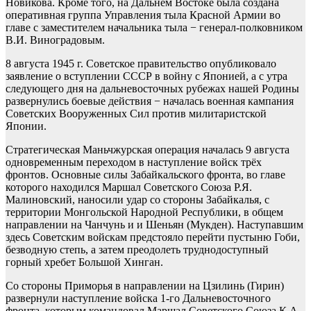
Новикова. Кроме того, на Дальнем Востоке была создана
оперативная группа Управления тыла Красной Армии во
главе с заместителем начальника тыла − генерал-полковником
В.И. Виноградовым.
8 августа 1945 г. Советское правительство опубликовало
заявление о вступлении СССР в войну с Японией, а с утра
следующего дня на дальневосточных рубежах нашей Родины
развернулись боевые действия − началась военная кампания
Советских Вооруженных Сил против милитаристской
Японии.
Стратегическая Маньчжурская операция началась 9 августа
одновременным переходом в наступление войск трёх
фронтов. Основные силы Забайкальского фронта, во главе
которого находился Маршал Советского Союза Р.Я.
Малиновский, наносили удар со стороны Забайкалья, с
территории Монгольской Народной Республики, в общем
направлении на Чанчунь и и Шеньян (Мукден). Наступавшим
здесь Советским войскам предстояло перейти пустыню Гоби,
безводную степь, а затем преодолеть труднодоступный
горный хребет Большой Хинган.
Со стороны Приморья в направлении на Цзилинь (Гирин)
развернули наступление войска 1-го Дальневосточного
фронта, которым командовал Маршал Советского Союза К.А.