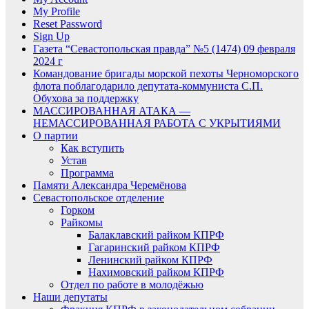
My Profile
Reset Password
Sign Up
Газета “Севастопольская правда” №5 (1474) 09 февраля
2024 г
Командование бригады морской пехоты Черноморского
флота поблагодарило депутата-коммуниста С.П.
Обухова за поддержку
МАССИРОВАННАЯ АТАКА —
НЕМАССИРОВАННАЯ РАБОТА С УКРЫТИЯМИ
О партии
Как вступить
Устав
Программа
Памяти Александра Черемёнова
Севастопольское отделение
Горком
Райкомы
Балаклавский райком КПРФ
Гагаринский райком КПРФ
Ленинский райком КПРФ
Нахимовский райком КПРФ
Отдел по работе в молодёжью
Наши депутаты