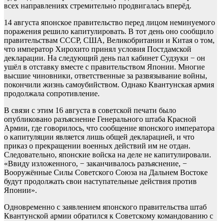
всех направлениях стремительно продвигалась вперёд.
14 августа японское правительство перед лицом неминуемого
поражения решило капитулировать. В тот день оно сообщило
правительствам СССР, США, Великобритании и Китая о том,
что император Хирохито принял условия Постдамской
декларации. На следующий день пал кабинет Судзуки − он
ушёл в отставку вместе с правительством Японии. Многие
высшие чиновники, ответственные за развязывание войны,
покончили жизнь самоубийством. Однако Квантунская армия
продолжала сопротивление.
В связи с этим 16 августа в советской печати было
опубликовано разъяснение Генерального штаба Красной
Армии, где говорилось, что сообщение японского императора
о капитуляции является лишь общей декларацией, и что
приказ о прекращении военных действий им не отдан.
Следовательно, японские войска на деле не капитулировали.
«Ввиду изложенного, − заканчивалось разъяснение, −
Вооружённые Силы Советского Союза на Дальнем Востоке
будут продолжать свои наступательные действия против
Японии».
Одновременно с заявлением японского правительства штаб
Квантунской армии обратился к Советскому командованию с