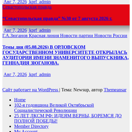
Авг 7, 2026
kprf_admin
Севастопольская правда
“Севастопольская правда” №30 от 7 августа 2026 г.
Авг 7, 2026
kprf_admin
Г.А.Зюганов
Красная линия
Новости партии
Новости России
Темы дня (05.08.2026) В ОРЛОВСКОМ
ГОСУДАРСТВЕННОМ УНИВЕРСИТЕТЕ ОТКРЫЛАСЬ
АУДИТОРИЯ ИМЕНИ ЗНАМЕНИТОГО ВЫПУСКНИКА,
ГЕННАДИЯ ЗЮГАНОВА.
Авг 7, 2026
kprf_admin
Сайт работает на WordPress
|
Тема: Newsup, автор
Themeansar
Home
102-я годовщина Великой Октябрьской
Социалистической Революции
25 ЛЕТ ЛКСМ РФ: ИДЕЯМ ВЕРНЫ, БОРЕМСЯ ДО
ПОЛНОЙ ПОБЕДЫ!
Member Directory
My Account