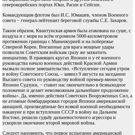
северокорейских портах Юки, Расин и Сейсин.
Командующим флотом был И.С. Юмашев, членом Военного
совета − генерал-лейтенант береговой службы С.Е. Захаров.
Таким образом, Квантунская армия была атакована на суше, с
воздуха и с моря на всём огромном 5000-километровом
протяжении границы с Маньчжурией и на побережье
Северной Кореи. Внезапные для врага мощные удары
позволили Советским войскам сразу же захватить
инициативу. В правящих кругах Японии и у её военного
руководства начало военных действий Красной Армии
вызвало полное замешательство. «Вступление сегодня утром
в войну Советского Союза, – заявил 9 августа на заседании
Высшего совета по руководству войной премьер-министр
Японии Судзуки, − ставит нас окончательно в безвыходное
положение и делает невозможным дальнейшее продолжение
войны». Да, именно действия Советских Вооруженных Сил, а
не атомные бомбардировки городов Японии американской
авиацией, произведённые без всякой военной необходимости
накануне и при вступлении СССР в войну на Дальнем
Востоке, решили судьбу дальневосточного агрессора и
ускорили окончание второй мировой войны.
Следует напомнить, что первое испытание американской