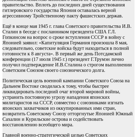
правительство. Вплоть до последних дней существования
гитлеровского государства Япония оставалась верной
агрессивному Тройственному пакту фашистских держав.
Ещё в конце мая 1945 г. глава Советского правительства И.В.
Сталин в беседе с посланником президента США Г.Л.
Гопкинсом на вопрос о сроке вступления СССР в войну с
Японией заявил: «Капитуляция Германия произошла 8 мая,
следовательно, советские войска будут находиться в полной
готовности к 8 августа». В первый же день Потсдамской
конференции (17 июля 1945 г.) президент Г.Трумэн лично
получил подтверждение И.В.Сталина о строгом выполнении
Советским Союзом своего союзнического долга.
Политическая цель военной кампании Советского Союза на
Дальнем Востоке сводилась к тому, чтобы быстрее
ликвидировать последний очаг второй мировой войны,
устранить постоянную угрозу нападения японских
милитаристов на СССР, совместно с союзниками изгнать
японских захватчиков из оккупированных ими стран,
возвратить Советскому Союзу отторгнутые Японией Южный
Сахалин и Курильские острова и содействовать
восстановлению всеобщего мира.
Главной военно-стратегической целью Советских