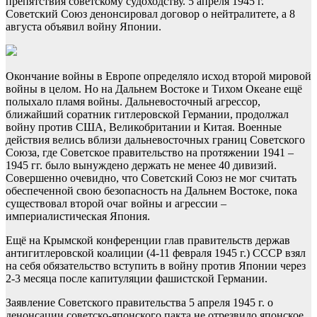
препятствия советскому судоходству. 5 апреля 1945 г.
Советский Союз денонсировал договор о нейтралитете, а 8
августа объявил войну Японии.
Окончание войны в Европе определяло исход второй мировой
войны в целом. Но на Дальнем Востоке и Тихом Океане ещё
полыхало пламя войны. Дальневосточный агрессор,
ближайший соратник гитлеровской Германии, продолжал
войну против США, Великобритании и Китая. Военные
действия велись вблизи дальневосточных границ Советского
Союза, где Советское правительство на протяжении 1941 –
1945 гг. было вынуждено держать не менее 40 дивизий.
Совершенно очевидно, что Советский Союз не мог считать
обеспеченной свою безопасность на Дальнем Востоке, пока
существовал второй очаг войны и агрессии –
империалистическая Япония.
Ещё на Крымской конференции глав правительств держав
антигитлеровской коалиции (4-11 февраля 1945 г.) СССР взял
на себя обязательство вступить в войну против Японии через
2-3 месяца после капитуляции фашистской Германии.
Заявление Советского правительства 5 апреля 1945 г. о
денонсации советско-японского пакта не отрезвило японское