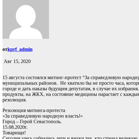
от
kprf_admin
Авг 15, 2020
15 августа состоялся митинг-протест “За справедливую народ
муниципальных районов. Не хватило бы не просто часа, котор
городе и дать наказы будущим депутатам, в случае их избрания
продукты, на ЖКХ, на состояние медицины нарастает с каждым
резолюция.
Резолюция митинга-протеста
«За справедливую народную власть!»
Город – Герой Севастополь.
15.08.2020г.
Товарищи!
Сегодня здесь собрались дети и внуки тех, кто строил велику