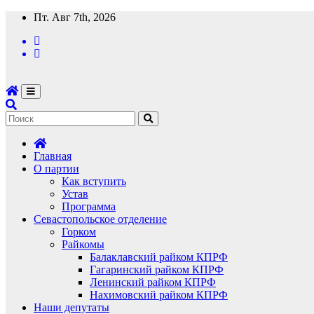
Перейти
Пт. Авг 7th, 2026
к
содержимому
Главная
О партии
Как вступить
Устав
Программа
Севастопольское отделение
Горком
Райкомы
Балаклавский райком КПРФ
Гагаринский райком КПРФ
Ленинский райком КПРФ
Нахимовский райком КПРФ
Наши депутаты