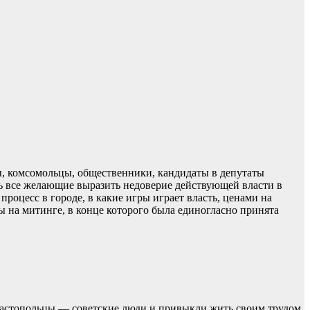
ы, комсомольцы, общественники, кандидаты в депутаты
сь все желающие выразить недоверие действующей власти в
роцесс в городе, в какие игры играет власть, ценами на
 на митинге, в конце которого была единогласно принята
евастопольцы — советские люди и привыкли жить своим трудом.