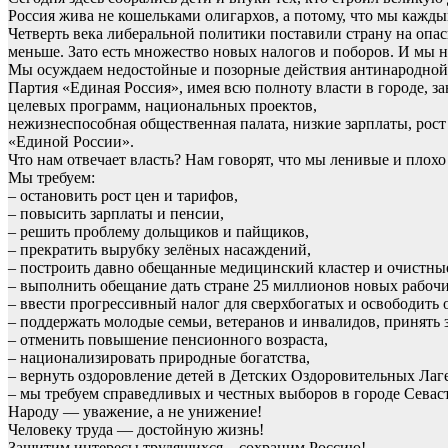
Россия жива не кошельками олигархов, а потому, что мы кажды
Четверть века либеральной политики поставили страну на опа
меньше. Зато есть множество новых налогов и поборов. И мы не
Мы осуждаем недостойные и позорные действия антинародной в
Партия «Единая Россия», имея всю полноту власти в городе, з
целевых программ, национальных проектов,
нежизнеспособная общественная палата, низкие зарплаты, рост
«Единой России».
Что нам отвечает власть? Нам говорят, что мы ленивые и плохо 
Мы требуем:
– остановить рост цен и тарифов,
– повысить зарплаты и пенсии,
– решить проблему дольщиков и пайщиков,
– прекратить вырубку зелёных насаждений,
– построить давно обещанные медицинский кластер и очистны
– выполнить обещание дать стране 25 миллионов новых рабочи
– ввести прогрессивный налог для сверхбогатых и освободить 
– поддержать молодые семьи, ветеранов и инвалидов, принять 
– отменить повышение пенсионного возраста,
– национализировать природные богатства,
– вернуть оздоровление детей в Детских Оздоровительных Лаге
– мы требуем справедливых и честных выборов в городе Севас
Народу — уважение, а не унижение!
Человеку труда — достойную жизнь!
Защитим интересы трудящихся – сохраним Россию!