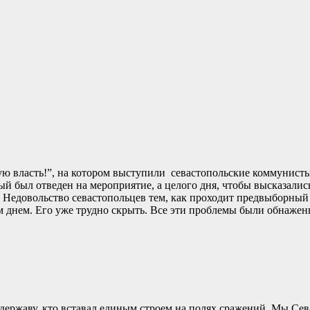
ную власть!”, на котором выступили севастопольские коммунист
ый был отведен на мероприятие, а целого дня, чтобы высказали
. Недовольство севастопольцев тем, как проходит предвыборный п
 днем. Его уже трудно скрыть. Все эти проблемы были обнажены
ю державу, кто вставал единым строем на полях сражений. Мы С