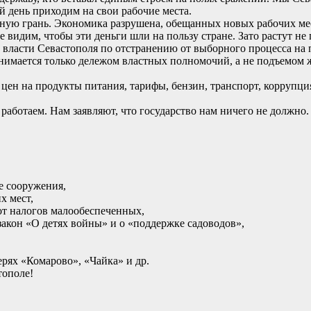
й день приходим на свои рабочие места.
сную грань. Экономика разрушена, обещанных новых рабочих мес
 видим, чтобы эти деньги шли на пользу стране. Зато растут не 
ласти Севастополя по отстранению от выборного процесса на п
анимается только дележом властных полномочий, а не подъемом 
 цен на продукты питания, тарифы, бензин, транспорт, коррупц
работаем. Нам заявляют, что государство нам ничего не должно. 
е сооружения,
х мест,
от налогов малообеспеченных,
закон «О детях войны» и о «поддержке садоводов»,
рях «Комарово», «Чайка» и др.
тополе!