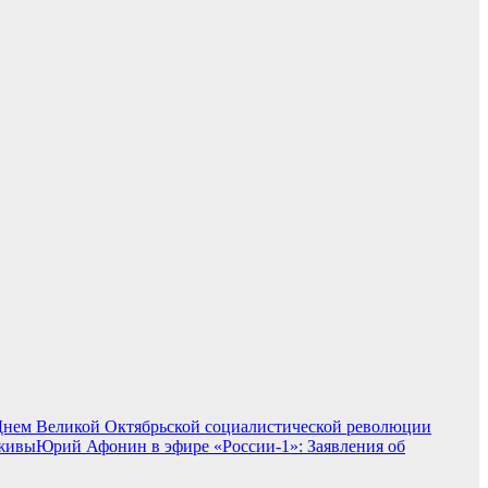
 Днем Великой Октябрьской социалистической революции
Юрий Афонин в эфире «России-1»: Заявления об