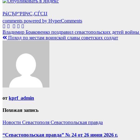
РќСЂР°РІРёС‚СЃСЏ
comments powered by HyperComments
Навигация
Владимир Браковенко поздравил севастопольских детей войны
Поход по местам воинской славы советских солдат
по
записям
от
kprf_admin
Похожая запись
Новости Севастополя
Севастопольская правда
“Севастопольская правда” № 24 от 26 июня 2026 г.