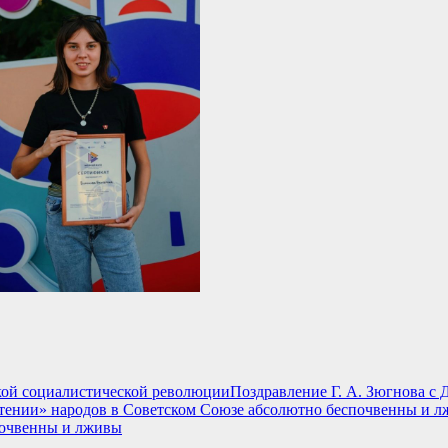
Поздравление Г. А. Зюгнова с
почвенны и лживы