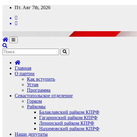
Перейти
Пт. Авг 7th, 2026
к
содержимому
Главная
О партии
Как вступить
Устав
Программа
Севастопольское отделение
Горком
Райкомы
Балаклавский райком КПРФ
Гагаринский райком КПРФ
Ленинский райком КПРФ
Нахимовский райком КПРФ
Наши депутаты