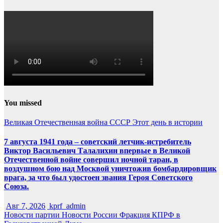
You missed
Великая Отечественная война
СССР
Этот день в истории
7 августа 1941 года – советский летчик-истребитель
Виктор Васильевич Талалихин впервые в Великой
Отечественной войне совершил ночной таран, в
воздушном бою над Москвой уничтожив бомбардировщик
врага, за что был удостоен звания Героя Советского
Союза.
Авг 7, 2026
kprf_admin
Новости партии
Новости России
Фракция КПРФ в