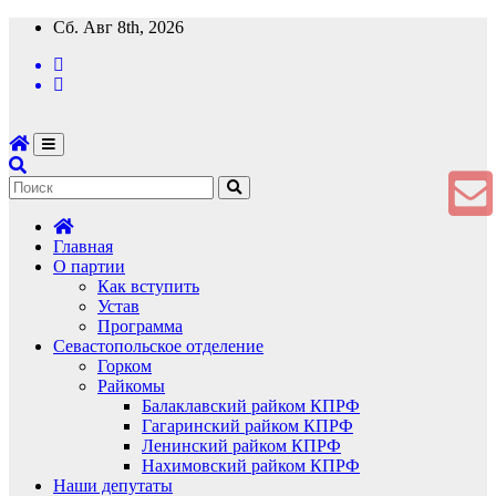
Перейти
Сб. Авг 8th, 2026
к
содержимому
Главная
О партии
Как вступить
Устав
Программа
Севастопольское отделение
Горком
Райкомы
Балаклавский райком КПРФ
Гагаринский райком КПРФ
Ленинский райком КПРФ
Нахимовский райком КПРФ
Наши депутаты