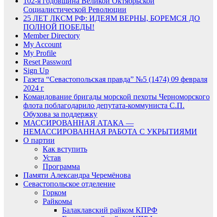
102-я годовщина Великой Октябрьской
Социалистической Революции
25 ЛЕТ ЛКСМ РФ: ИДЕЯМ ВЕРНЫ, БОРЕМСЯ ДО
ПОЛНОЙ ПОБЕДЫ!
Member Directory
My Account
My Profile
Reset Password
Sign Up
Газета “Севастопольская правда” №5 (1474) 09 февраля
2024 г
Командование бригады морской пехоты Черноморского
флота поблагодарило депутата-коммуниста С.П.
Обухова за поддержку
МАССИРОВАННАЯ АТАКА —
НЕМАССИРОВАННАЯ РАБОТА С УКРЫТИЯМИ
О партии
Как вступить
Устав
Программа
Памяти Александра Черемёнова
Севастопольское отделение
Горком
Райкомы
Балаклавский райком КПРФ