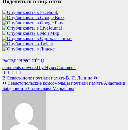
Поделиться в соц. сетях
РќСЂР°РІРёС‚СЃСЏ
comments powered by HyperComments
Навигация
В Севастополе почтили память В. И. Ленина
Севастопольские комсомольцы почтили память Анастасии
по
Бабуровой и Станислава Маркелова
записям