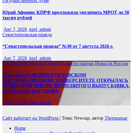
Государственной Думе
Юрий Афонин: КПРФ предложила увеличить МРОТ до 50
тысяч рублей
Авг 7, 2026
kprf_admin
Севастопольская правда
“Севастопольская правда” №30 от 7 августа 2026 г.
Авг 7, 2026
kprf_admin
Г.А.Зюганов
Красная линия
Новости партии
Новости России
Темы дня (05.08.2026) В ОРЛОВСКОМ
ГОСУДАРСТВЕННОМ УНИВЕРСИТЕТЕ ОТКРЫЛАСЬ
АУДИТОРИЯ ИМЕНИ ЗНАМЕНИТОГО ВЫПУСКНИКА,
ГЕННАДИЯ ЗЮГАНОВА.
Авг 7, 2026
kprf_admin
Сайт работает на WordPress
|
Тема: Newsup, автор
Themeansar
Home