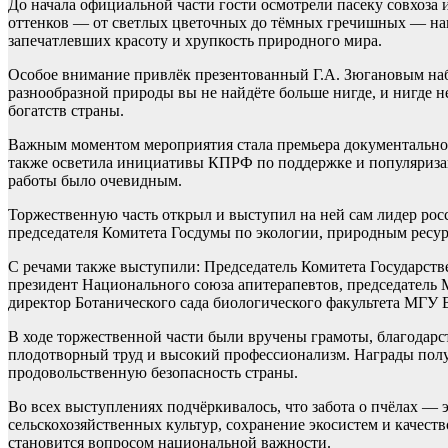
До начала официальной части гости осмотрели пасеку совхоза
оттенков — от светлых цветочных до тёмных гречишных — наг
запечатлевших красоту и хрупкость природного мира.
Особое внимание привлёк презентованный Г.А. Зюгановым наб
разнообразной природы вы не найдёте больше нигде, и нигде 
богатств страны.
Важным моментом мероприятия стала премьера документального
также осветила инициативы КПРФ по поддержке и популяриза
работы было очевидным.
Торжественную часть открыл и выступил на ней сам лидер ро
председателя Комитета Госдумы по экологии, природным ресу
С речами также выступили: Председатель Комитета Государств
президент Национального союза апитерапевтов, председатель 
директор Ботанического сада биологического факультета МГУ
В ходе торжественной части были вручены грамоты, благодар
плодотворный труд и высокий профессионализм. Награды получ
продовольственную безопасность страны.
Во всех выступлениях подчёркивалось, что забота о пчёлах — 
сельскохозяйственных культур, сохранение экосистем и качест
становится вопросом национальной важности.