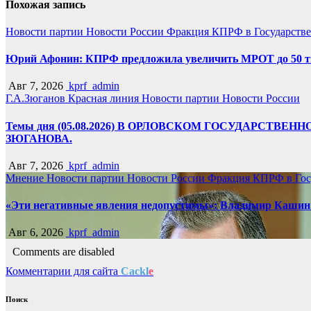
Похожая запись
Новости партии
Новости России
Фракция КПРФ в Государств
Юрий Афонин: КПРФ предложила увеличить МРОТ до 50 т
Авг 7, 2026
kprf_admin
Г.А.Зюганов
Красная линия
Новости партии
Новости России
Темы дня (05.08.2026) В ОРЛОВСКОМ ГОСУДАРС
ЗЮГАНОВА.
Авг 7, 2026
kprf_admin
Мнение
Новости партии
Новости России
Фракция КПРФ в Гос
«Эти негативные явления недопустимы»: Владимир Кашин р
Авг 6, 2026
kprf_admin
Comments are disabled
Комментарии для сайта
Cackl
e
Поиск