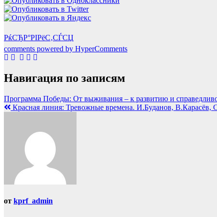
РќСЂР°РІРёС‚СЃСЏ
comments powered by HyperComments
Навигация по записям
Программа Победы: От выживания – к развитию и справедлив
Красная линия: Тревожные времена. И.Буданов, В.Карасёв, С.
от
kprf_admin