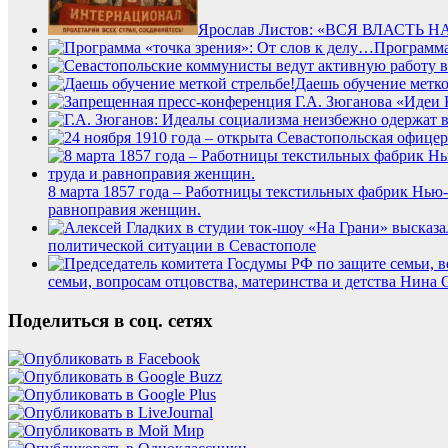
Ярослав Листов: «ВСЯ ВЛАСТЬ НА
Программа
Даешь обучение метко
8 марта 1857 года – Работницы текстильных фабрик Нью
равноправия женщин.
политической ситуации в Севастополе
семьи, вопросам отцовства, материнства и детства Нин
Поделиться в соц. сетях