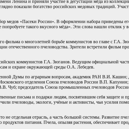
 имени Ленина и приняли участие в дегустации мёда из коллекц
лядно показали богатство российских медовых традиций. Участ
ор медов «Пасеки России». В оформлении набора приведены его
не попробуете такого вкусного мёда». Эти слова нашли отклик 
 фильма о многолетней борьбе коммунистов во главе с Г.А. Зю
ции отечественного пчеловодства. Зрители встретили фильм п
ссийских коммунистов Г.А. Зюганов. Ведущим официальной част
рсам и охране окружающей среды О.А. Лебедев.
енной Думы по аграрным вопросам, академик РАН В.И. Кашин; д
Московского отделения Союза пчеловодов России В.П. Капунин;
 В.В. Чуб; председатель Союза промышленных пчеловодов России
ственные письма и подарки людям, посвятившим себя защите и
или пчеловоды, экологи, учёные и активисты, чьи усилия помо
это не отдельная отрасль, а часть большой системы. Развитие п
во продуктов питания. Пчела, опыляя растения, обеспечивает п