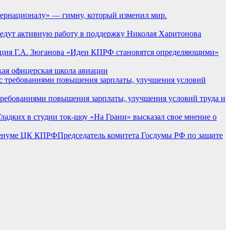
рнационалу» — гимну, который изменил мир.
едут активную работу в поддержку Николая Харитонова
нция Г.А. Зюганова «Идеи КПРФ становятся определяющими»
ская офицерская школа авиации
требованиями повышения зарплаты, улучшения условий труда и
ладких в студии ток-шоу «На Грани» высказал свое мнение о
Председатель комитета Госдумы РФ по защите