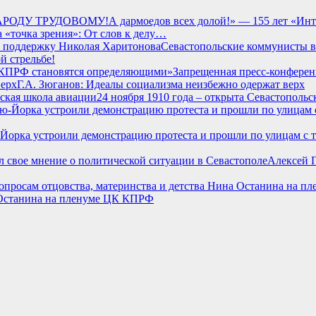
РОДУ ТРУДОВОМУ!А дармоедов всех долой!» — 155 лет «Инте
 «точка зрения»: От слов к делу…
Севастопольские коммунисты в
й стрельбе!
Запрещенная пресс-конфере
Г.А. Зюганов: Идеалы социализма неизбежно одержат верх
24 ноября 1910 года – открыта Севастополь
-Йорка устроили демонстрацию протеста и прошли по улицам с 
Алексей Г
а Останина на пленуме ЦК КПРФ