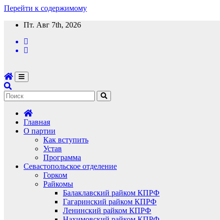
Перейти к содержимому
Пт. Авг 7th, 2026
Главная
О партии
Как вступить
Устав
Программа
Севастопольское отделение
Горком
Райкомы
Балаклавский райком КПРФ
Гагаринский райком КПРФ
Ленинский райком КПРФ
Нахимовский райком КПРФ