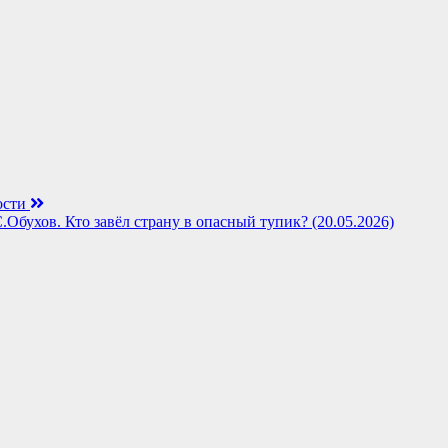
ости
Обухов. Кто завёл страну в опасный тупик? (20.05.2026)