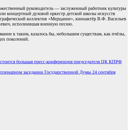
ожественный руководитель — заслуженный работник культуры
или концертный духовой оркестр детской школы искусств
ографический коллектив «Мерцание», киноактёр В.Ф. Васильев
кевич, исполнившая военную песню.
ание к таким, казалось бы, небольшим существам, как пчёлы,
щих поколений.
состоится большая пресс-конференция председателя ЦК КПРФ
 пленарном заседании Государственной Думы 24 сентября