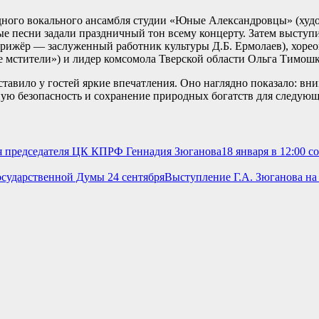
ного вокального ансамбля студии «Юные Александровцы» (худ
е песни задали праздничный тон всему концерту. Затем выступ
ирижёр — заслуженный работник культуры Д.Б. Ермолаев), хоре
 мстители») и лидер комсомола Тверской области Ольга Тимош
вило у гостей яркие впечатления. Оно наглядно показало: вним
нную безопасность и сохранение природных богатств для следую
18 января в 12:00 
Выступление Г.А. Зюганова на