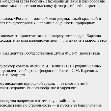
ии «Медовая карта России». Насыщенный вкус и разнообразие
ники также посетили выставку фотографий пчёл и цветов,
 слова: «Россия — моя любимая родина. Такой красивой и
у всех присутствующих, напомнив о ценности природных
гановым за принятие закона в защиту пчеловодов. Картина
родолжительными аплодисментами — признание важности этой
и был депутат Государственной Думы ФС РФ, заместитель
иректор совхоза имени В.И. Ленина П.Н. Грудинин; вице-
 президент сообщества флористов России С.М. Карелина;
 А.И. Кудашев.
 преумножению природной среды, — за многолетний
гают сохранять биоразнообразие и укреплять
человодства напрямую влияет на урожайность
родовольственную стабильность — и потому её благополучие