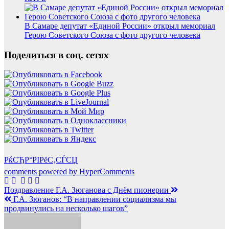
В Самаре депутат «Единой России» открыл мемориал
Герою Советского Союза с фото другого человека
Поделиться в соц. сетях
РќСЂР°РІРёС‚СЃСЏ
comments powered by HyperComments
Навигация
Поздравление Г.А. Зюганова с Днём пионерии
Г.А. Зюганов: “В направлении социализма мы
по
продвинулись на несколько шагов”
записям