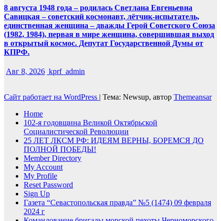
8 августа 1948 года – родилась Светлана Евгеньевна
Савицкая – советский космонавт, лётчик-испытатель,
единственная женщина – дважды Герой Советского Союза
(1982, 1984), первая в мире женщина, совершившая выход
в открытый космос. Депутат Государственной Думы от
КПРФ.
Авг 8, 2026
kprf_admin
Сайт работает на WordPress
|
Тема: Newsup, автор
Themeansar
Home
102-я годовщина Великой Октябрьской
Социалистической Революции
25 ЛЕТ ЛКСМ РФ: ИДЕЯМ ВЕРНЫ, БОРЕМСЯ ДО
ПОЛНОЙ ПОБЕДЫ!
Member Directory
My Account
My Profile
Reset Password
Sign Up
Газета “Севастопольская правда” №5 (1474) 09 февраля
2024 г
Командование бригады морской пехоты Черноморского