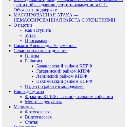
флота поблагодарило депутата-коммуниста С.П.
Обухова за поддержку
МАССИРОВАННАЯ АТАКА —
НЕМАССИРОВАННАЯ РАБОТА С УКРЫТИЯМИ
О партии
Как вступить
Устав
Программа
Памяти Александра Черемёнова
Севастопольское отделение
Горком
Райкомы
Балаклавский райком КПРФ
Гагаринский райком КПРФ
Ленинский райком КПРФ
Нахимовский райком КПРФ
Отдел по работе в молодёжью
Наши депутаты
Фракция КПРФ в законодательном собрании
Местные депутаты
Медиатека
Фотогалерея
Видеогалерея
Статьи