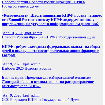
Новости партии
Новости России
Фракция КПРФ в
Государственной Думе
«Коммерсантъ». Шесть инициатив КПРФ против четырех
от «Единой России»: почему КПРФ лидирует по числу
предложений, но уступает в информационном давлении?
Авг 10, 2026
kprf_admin
Новости России
Фракция КПРФ в Государственной Думе
КПРФ требует ежегодных федеральных выплат на сборы
детей в школу — это последовательная линия фракции в
Госдуме
Авг 9, 2026
kprf_admin
Выборы 2026
Новости России
Был не прав. Председатель избирательной комиссии
Липецкой области отозвал запрет на распространение
агитматериала КПРФ.
Авг 9, 2026
kprf_admin
СССР
Фракция КПРФ в Государственной Думе