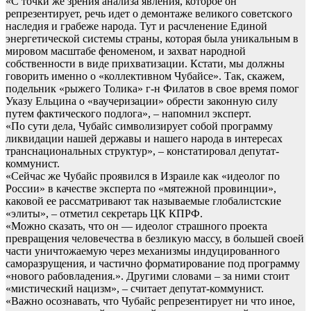
«С точки же зрения анализа явления, которое он
репрезентирует, речь идет о демонтаже великого советского
наследия и грабеже народа. Тут и расчленение Единой
энергетической системы страны, которая была уникальным в
мировом масштабе феноменом, и захват народной
собственности в виде прихватизации. Кстати, мы должны
говорить именно о «коллективном Чубайсе». Так, скажем,
подельник «рыжего Толика» г-н Филатов в свое время помог
Указу Ельцина о «ваучеризации» обрести законную силу
путем фактического подлога», – напомнил эксперт.
«По сути дела, Чубайс символизирует собой программу
ликвидации нашей державы и нашего народа в интересах
транснациональных структур», – констатировал депутат-
коммунист.
«Сейчас же Чубайс проявился в Израиле как «идеолог по
России» в качестве эксперта по «мятежной провинции»,
каковой ее рассматривают так называемые глобалистские
«элиты», – отметил секретарь ЦК КПРФ.
«Можно сказать, что он — идеолог страшного проекта
превращения человечества в безликую массу, в большей своей
части уничтожаемую через механизмы индуцированного
саморазрущения, и частично форматирование под программу
«нового рабовладения.». Другими словами – за ними стоит
«мистический нацизм», – считает депутат-коммунист.
«Важно осознавать, что Чубайс репрезентирует ни что иное,