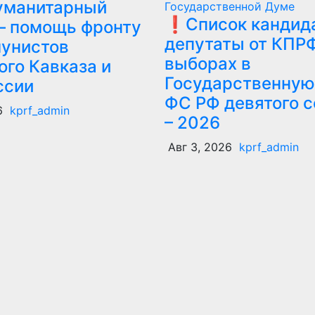
гуманитарный
Государственной Думе
❗️Список кандида
 – помощь фронту
депутаты от КПР
мунистов
выборах в
ого Кавказа и
Государственную
ссии
ФС РФ девятого 
6
kprf_admin
– 2026
Авг 3, 2026
kprf_admin