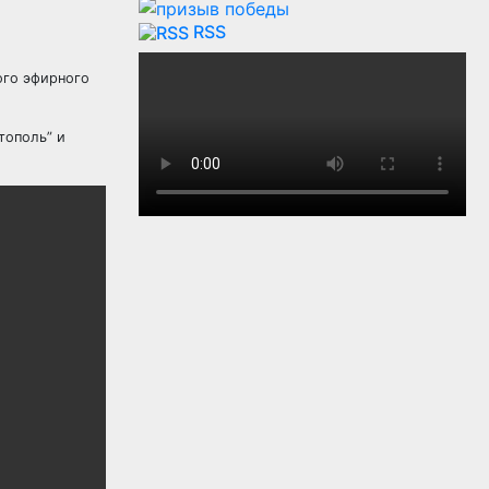
RSS
ого эфирного
тополь” и