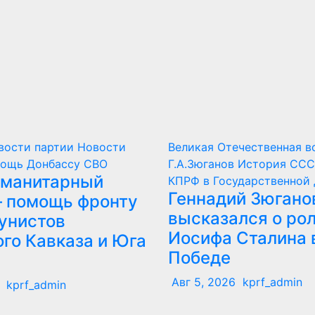
вости партии
Новости
Великая Отечественная в
ощь Донбассу
СВО
Г.А.Зюганов
История СС
уманитарный
КПРФ в Государственной
Геннадий Зюгано
– помощь фронту
высказался о ро
унистов
Иосифа Сталина 
го Кавказа и Юга
Победе
Авг 5, 2026
kprf_admin
kprf_admin