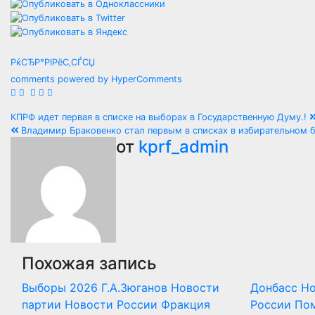
РќСЂР°РІРёС‚СЃСЏ
comments powered by HyperComments
Навигация
КПРФ идет первая в списке на выборах в Государственную Думу.!
Владимир Браковенко стал первым в списках в избирательном 
по
от
kprf_admin
записям
Похожая запись
Выборы 2026
Г.А.Зюганов
Новости
Донбасс
Но
партии
Новости России
Фракция
России
По