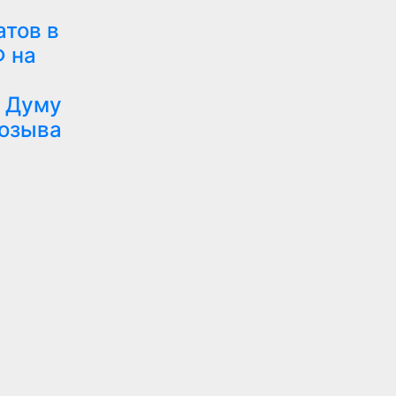
тов в
Ф на
 Думу
созыва