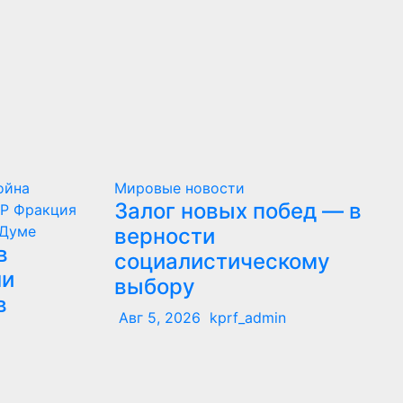
ойна
Мировые новости
Залог новых побед — в
СР
Фракция
 Думе
верности
в
социалистическому
ли
выбору
в
Авг 5, 2026
kprf_admin