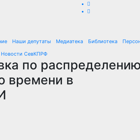
ние
Наши депутаты
Медиатека
Библиотека
Персо
и
Новости СевКПРФ
вка по распределени
о времени в
И