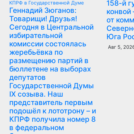
158-й 
КПРФ в Государственной Думе
Геннадий Зюганов:
конвой
Товарищи! Друзья!
от ком
Сегодня в Центральной
Северн
избирательной
Юга Ро
комиссии состоялась
Авг 5, 202
жеребьёвка по
размещению партий в
бюллетене на выборах
депутатов
Государственной Думы
IX созыва. Наш
представитель первым
подошёл к лототрону – и
КПРФ получила номер 8
в федеральном