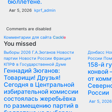
бюллетене.
Авг 5, 2026
kprf_admin
Comments are disabled
Комментарии для сайта
Cackl
e
You missed
Выборы 2026
Г.А.Зюганов
Новости
Донбасс
Но
партии
Новости России
Фракция
России
Пом
158-й г
КПРФ в Государственной Думе
Геннадий Зюганов:
конвой 
Товарищи! Друзья!
от комм
Сегодня в Центральной
Северно
избирательной комиссии
России
состоялась жеребьёвка
Авг 5, 2026
по размещению партий в