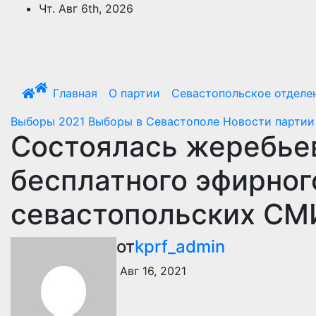
Перейти
Чт. Авг 6th, 2026
к
содержимому
Главная
О партии
Севастопольское отделе
Выборы 2021
Выборы в Севастополе
Новости парти
Состоялась жеребье
бесплатного эфирног
севастопольских СМ
от
kprf_admin
Авг 16, 2021