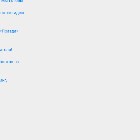
: Мы готовы
постью идею
 «Правда»
ителя!
алогах на
инг,