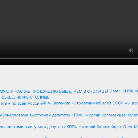
РОМАН КИЯШКО
 ВЫШЕ, ЧЕМ В СТОЛИЦЕ
Г.А. Зюганов: «Столетний юбилей СССР мы до
журналистами выступили депутаты КПРФ Николай Коломейцев, Олег М