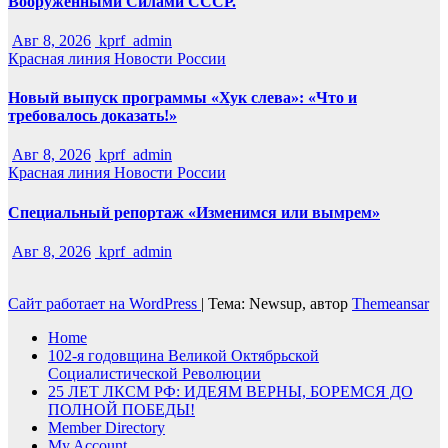
Вооружёнными Силами СССР.
Авг 8, 2026
kprf_admin
Красная линия
Новости России
Новый выпуск программы «Хук слева»: «Что и
требовалось доказать!»
Авг 8, 2026
kprf_admin
Красная линия
Новости России
Специальный репортаж «Изменимся или вымрем»
Авг 8, 2026
kprf_admin
Сайт работает на WordPress
|
Тема: Newsup, автор
Themeansar
Home
102-я годовщина Великой Октябрьской
Социалистической Революции
25 ЛЕТ ЛКСМ РФ: ИДЕЯМ ВЕРНЫ, БОРЕМСЯ ДО
ПОЛНОЙ ПОБЕДЫ!
Member Directory
My Account