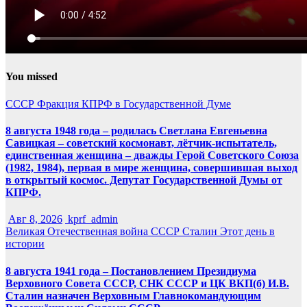
You missed
СССР
Фракция КПРФ в Государственной Думе
8 августа 1948 года – родилась Светлана Евгеньевна
Савицкая – советский космонавт, лётчик-испытатель,
единственная женщина – дважды Герой Советского Союза
(1982, 1984), первая в мире женщина, совершившая выход
в открытый космос. Депутат Государственной Думы от
КПРФ.
Авг 8, 2026
kprf_admin
Великая Отечественная война
СССР
Сталин
Этот день в
истории
8 августа 1941 года – Постановлением Президиума
Верховного Совета СССР, СНК СССР и ЦК ВКП(б) И.В.
Сталин назначен Верховным Главнокомандующим