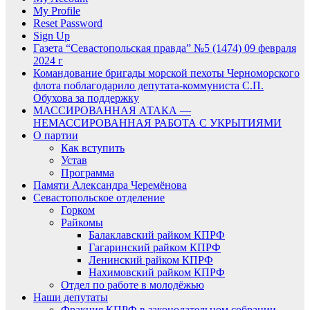
My Profile
Reset Password
Sign Up
Газета “Севастопольская правда” №5 (1474) 09 февраля
2024 г
Командование бригады морской пехоты Черноморского
флота поблагодарило депутата-коммуниста С.П.
Обухова за поддержку
МАССИРОВАННАЯ АТАКА —
НЕМАССИРОВАННАЯ РАБОТА С УКРЫТИЯМИ
О партии
Как вступить
Устав
Программа
Памяти Александра Черемёнова
Севастопольское отделение
Горком
Райкомы
Балаклавский райком КПРФ
Гагаринский райком КПРФ
Ленинский райком КПРФ
Нахимовский райком КПРФ
Отдел по работе в молодёжью
Наши депутаты
Фракция КПРФ в законодательном собрании