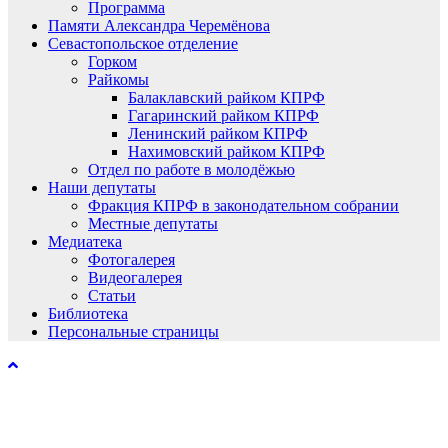
Программа
Памяти Александра Черемёнова
Севастопольское отделение
Горком
Райкомы
Балаклавский райком КПРФ
Гагаринский райком КПРФ
Ленинский райком КПРФ
Нахимовский райком КПРФ
Отдел по работе в молодёжью
Наши депутаты
Фракция КПРФ в законодательном собрании
Местные депутаты
Медиатека
Фотогалерея
Видеогалерея
Статьи
Библиотека
Персональные страницы