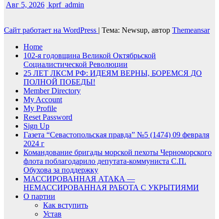
Авг 5, 2026
kprf_admin
Сайт работает на WordPress
|
Тема: Newsup, автор
Themeansar
Home
102-я годовщина Великой Октябрьской
Социалистической Революции
25 ЛЕТ ЛКСМ РФ: ИДЕЯМ ВЕРНЫ, БОРЕМСЯ ДО
ПОЛНОЙ ПОБЕДЫ!
Member Directory
My Account
My Profile
Reset Password
Sign Up
Газета “Севастопольская правда” №5 (1474) 09 февраля
2024 г
Командование бригады морской пехоты Черноморского
флота поблагодарило депутата-коммуниста С.П.
Обухова за поддержку
МАССИРОВАННАЯ АТАКА —
НЕМАССИРОВАННАЯ РАБОТА С УКРЫТИЯМИ
О партии
Как вступить
Устав