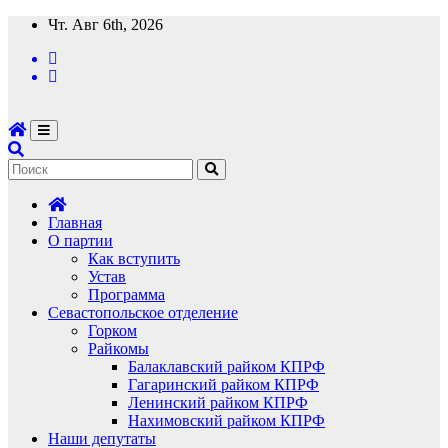
Перейти
Чт. Авг 6th, 2026
к
содержимому
Главная
О партии
Как вступить
Устав
Программа
Севастопольское отделение
Горком
Райкомы
Балаклавский райком КПРФ
Гагаринский райком КПРФ
Ленинский райком КПРФ
Нахимовский райком КПРФ
Наши депутаты