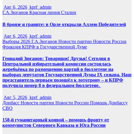
Авг 6, 2026
kprf_admin
Г.А.Зюганов
Красная линия
Сталин
В бронзе и граните: в Орле открыли Аллею Победителей
Авг 6, 2026
kprf_admin
Выборы 2026
Г.А.Зюганов
Новости партии
Новости России
Фракция КПРФ в Государственной Думе
Геннадий Зюганов: Товарищи! Друзья! Сегодня в
Центральной избирательной комиссии состоялась
жеребьёвка по размещению партий в бюллетене на
выборах депутатов Государственной Думы IX созыва. Наш
представитель первым подошёл к лототрону – и КПРФ
получила номер 8 в федеральном бюллетене.
Авг 5, 2026
kprf_admin
Донбасс
Новости партии
Новости России
Помощь Донбассу
СВО
158-й гуманитарный конвой – помощь фронту от
коммунистов Северного Кавказа и Юга России