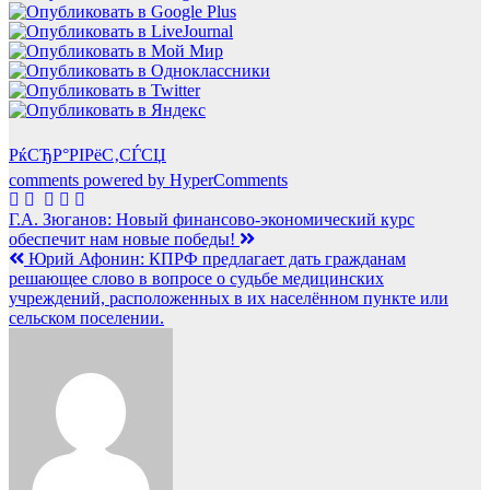
РќСЂР°РІРёС‚СЃСЏ
comments powered by HyperComments
Навигация
Г.А. Зюганов: Новый финансово-экономический курс
обеспечит нам новые победы!
по
Юрий Афонин: КПРФ предлагает дать гражданам
записям
решающее слово в вопросе о судьбе медицинских
учреждений, расположенных в их населённом пункте или
сельском поселении.