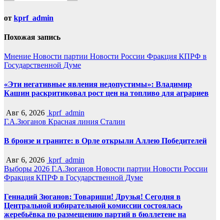
от
kprf_admin
Похожая запись
Мнение
Новости партии
Новости России
Фракция КПРФ в
Государственной Думе
«Эти негативные явления недопустимы»: Владимир
Кашин раскритиковал рост цен на топливо для аграриев
Авг 6, 2026
kprf_admin
Г.А.Зюганов
Красная линия
Сталин
В бронзе и граните: в Орле открыли Аллею Победителей
Авг 6, 2026
kprf_admin
Выборы 2026
Г.А.Зюганов
Новости партии
Новости России
Фракция КПРФ в Государственной Думе
Геннадий Зюганов: Товарищи! Друзья! Сегодня в
Центральной избирательной комиссии состоялась
жеребьёвка по размещению партий в бюллетене на