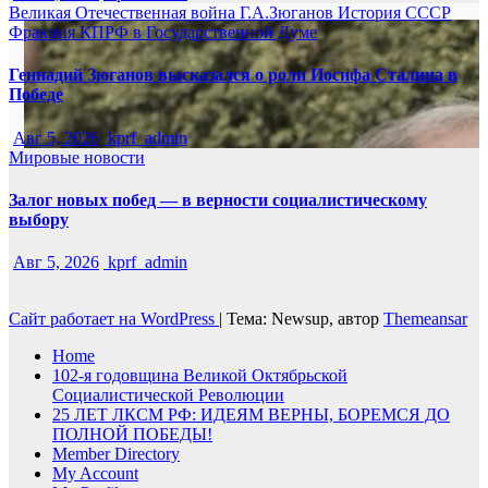
Великая Отечественная война
Г.А.Зюганов
История СССР
Фракция КПРФ в Государственной Думе
Геннадий Зюганов высказался о роли Иосифа Сталина в
Победе
Авг 5, 2026
kprf_admin
Мировые новости
Залог новых побед — в верности социалистическому
выбору
Авг 5, 2026
kprf_admin
Сайт работает на WordPress
|
Тема: Newsup, автор
Themeansar
Home
102-я годовщина Великой Октябрьской
Социалистической Революции
25 ЛЕТ ЛКСМ РФ: ИДЕЯМ ВЕРНЫ, БОРЕМСЯ ДО
ПОЛНОЙ ПОБЕДЫ!
Member Directory
My Account