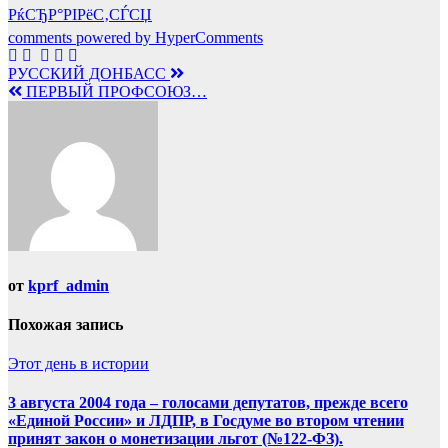
РќСЂР°РІРёС‚СЃСЏ
comments powered by HyperComments
Навигация
РУССКИЙ ДОНБАСС
ПЕРВЫЙ ПРОФСОЮЗ…
по
записям
от
kprf_admin
Похожая запись
Этот день в истории
3 августа 2004 года – голосами депутатов, прежде всего
«Единой России» и ЛДПР, в Госдуме во втором чтении
принят закон о монетизации льгот (№122-ФЗ).