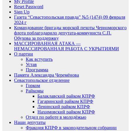
My Profile
Reset Password
Sign Up
Газета “Севастопольская правда” №5 (1474) 09 февраля
2024 г
Командование бригады морской пехоты Черноморского
флота поблагодарило депутата-коммуниста С.П.
Обухова за поддержку
МАССИРОВАННАЯ АТАКА —
НЕМАССИРОВАННАЯ РАБОТА С УКРЫТИЯМИ
О партии
Как вступить
Устав
Программа
Памяти Александра Черемёнова
Севастопольское отделение
Горком
Райкомы
Балаклавский райком КПРФ
Гагаринский райком КПРФ
Ленинский райком КПРФ
Нахимовский райком КПРФ
Отдел по работе в молодёжью
Наши депутаты
Фракция КПРФ в законодательном собрании