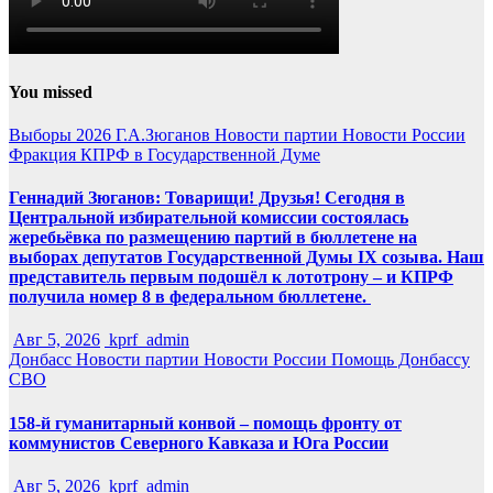
You missed
Выборы 2026
Г.А.Зюганов
Новости партии
Новости России
Фракция КПРФ в Государственной Думе
Геннадий Зюганов: Товарищи! Друзья! Сегодня в
Центральной избирательной комиссии состоялась
жеребьёвка по размещению партий в бюллетене на
выборах депутатов Государственной Думы IX созыва. Наш
представитель первым подошёл к лототрону – и КПРФ
получила номер 8 в федеральном бюллетене.
Авг 5, 2026
kprf_admin
Донбасс
Новости партии
Новости России
Помощь Донбассу
СВО
158-й гуманитарный конвой – помощь фронту от
коммунистов Северного Кавказа и Юга России
Авг 5, 2026
kprf_admin