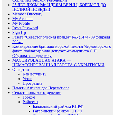
Социалистической Революции
25 ЛЕТ ЛКСМ РФ: ИДЕЯМ ВЕРНЫ, БОРЕМСЯ ДО
ПОЛНОЙ ПОБЕДЫ!
Member Directory
My Account
My Profile
Reset Password
Sign Up
Газета “Севастопольская правда” №5 (1474) 09 февраля
2024 г
Командование бригады морской пехоты Черноморского
флота поблагодарило депутата-коммуниста С.П.
Обухова за поддержку
МАССИРОВАННАЯ АТАКА —
НЕМАССИРОВАННАЯ РАБОТА С УКРЫТИЯМИ
О партии
Как вступить
Устав
Программа
Памяти Александра Черемёнова
Севастопольское отделение
Горком
Райкомы
Балаклавский райком КПРФ
Гагаринский райком КПРФ