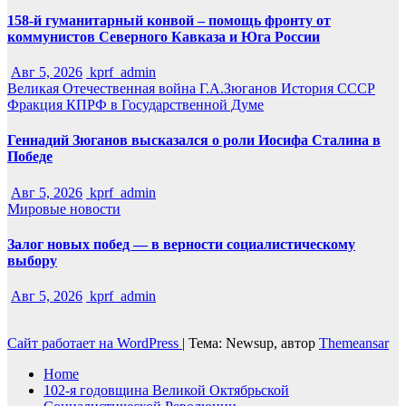
158-й гуманитарный конвой – помощь фронту от
коммунистов Северного Кавказа и Юга России
Авг 5, 2026
kprf_admin
Великая Отечественная война
Г.А.Зюганов
История СССР
Фракция КПРФ в Государственной Думе
Геннадий Зюганов высказался о роли Иосифа Сталина в
Победе
Авг 5, 2026
kprf_admin
Мировые новости
Залог новых побед — в верности социалистическому
выбору
Авг 5, 2026
kprf_admin
Сайт работает на WordPress
|
Тема: Newsup, автор
Themeansar
Home
102-я годовщина Великой Октябрьской