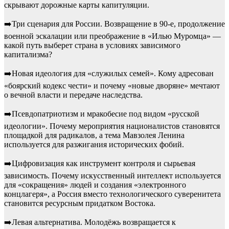
скрывают дорожные карты капитуляции.
➡️Три сценария для России. Возвращение в 90-е, продолжение
военной эскалации или преображение в «Илью Муромца» —
какой путь выберет страна в условиях зависимого
капитализма?
➡️Новая идеология для «служилых семей». Кому адресован
«боярский кодекс чести» и почему «новые дворяне» мечтают
о вечной власти и передаче наследства.
➡️Псевдопатриотизм и мракобесие под видом «русской
идеологии». Почему мероприятия националистов становятся
площадкой для радикалов, а тема Мавзолея Ленина
используется для разжигания исторических фобий.
➡️Цифровизация как инструмент контроля и сырьевая
зависимость. Почему искусственный интеллект используется
для «сокращения» людей и создания «электронного
концлагеря», а Россия вместо технологического суверенитета
становится ресурсным придатком Востока.
➡️Левая альтернатива. Молодёжь возвращается к