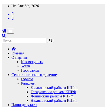
Перейти
Чт. Авг 6th, 2026
к
содержимому
Главная
О партии
Как вступить
Устав
Программа
Севастопольское отделение
Горком
Райкомы
Балаклавский райком КПРФ
Гагаринский райком КПРФ
Ленинский райком КПРФ
Нахимовский райком КПРФ
Наши депутаты