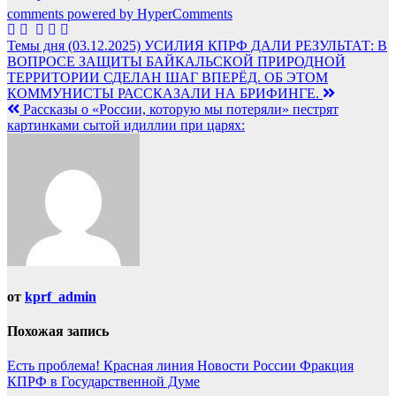
comments powered by HyperComments
Навигация
Темы дня (03.12.2025) УСИЛИЯ КПРФ ДАЛИ РЕЗУЛЬТАТ: В
ВОПРОСЕ ЗАЩИТЫ БАЙКАЛЬСКОЙ ПРИРОДНОЙ
по
ТЕРРИТОРИИ СДЕЛАН ШАГ ВПЕРЁД. ОБ ЭТОМ
записям
КОММУНИСТЫ РАССКАЗАЛИ НА БРИФИНГЕ.
Рассказы о «России, которую мы потеряли» пестрят
картинками сытой идиллии при царях:
от
kprf_admin
Похожая запись
Есть проблема!
Красная линия
Новости России
Фракция
КПРФ в Государственной Думе