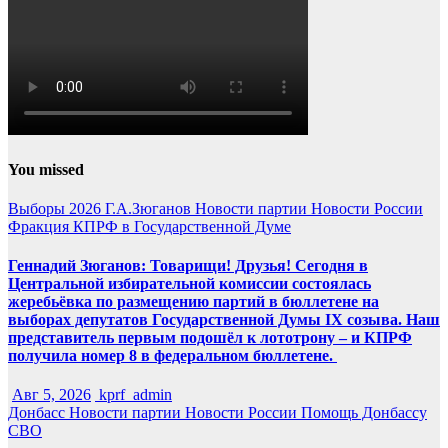
You missed
Выборы 2026
Г.А.Зюганов
Новости партии
Новости России
Фракция КПРФ в Государственной Думе
Геннадий Зюганов: Товарищи! Друзья! Сегодня в
Центральной избирательной комиссии состоялась
жеребьёвка по размещению партий в бюллетене на
выборах депутатов Государственной Думы IX созыва. Наш
представитель первым подошёл к лототрону – и КПРФ
получила номер 8 в федеральном бюллетене.
Авг 5, 2026
kprf_admin
Донбасс
Новости партии
Новости России
Помощь Донбассу
СВО