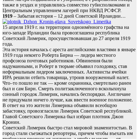
также в уездах и управлялись совместно губисполкомами и
Центральным управлением лагерей при НКВД РСФСР.
1919
– Забытая история – 12 дней Советской Ирландии…
15 апреля 1919 г. на территории одноимённого графства на
юго-западе Ирландии была провозглашена республика
Советский Лимерик, просуществовавшая до 27 апреля 1919
года.
Эта история началась с ареста английскими властями в январе
1919 года некоего Роберта Бирна — лидера местного
профсоюза почтовых работников. Обвинения были
надуманными, и Роберт в тюрьме объявил голодовку, став
неформальным лидером заключенных. Активисты ячейки
ИРА решили отбить товарища, утроив вооруженный налет.
Что–то пошло не так — кроме охранника, смертельно ранен
был и сам Бирн. Смерть политзаключенного всколыхнула
сонный городок Лимерик, начались беспорядки. Англичане
не придумали ничего лучше, как ввести военное положение.
В ответ на это жители Лимерика объявили всеобщую
забастовку, провозгласили Лимерик Советской республикой.
Главой Советского Лимерика был избран плотник Джон
Кронин.
Советский Лимерик быстро стал мировой знаменитостью. В
город стали съезжаться репортеры, причем чтобы въехать им
требовался пропуск от англичан, а чтобы выехать — от