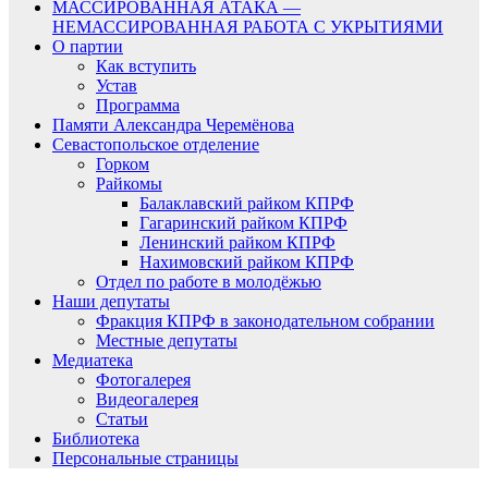
МАССИРОВАННАЯ АТАКА —
НЕМАССИРОВАННАЯ РАБОТА С УКРЫТИЯМИ
О партии
Как вступить
Устав
Программа
Памяти Александра Черемёнова
Севастопольское отделение
Горком
Райкомы
Балаклавский райком КПРФ
Гагаринский райком КПРФ
Ленинский райком КПРФ
Нахимовский райком КПРФ
Отдел по работе в молодёжью
Наши депутаты
Фракция КПРФ в законодательном собрании
Местные депутаты
Медиатека
Фотогалерея
Видеогалерея
Статьи
Библиотека
Персональные страницы