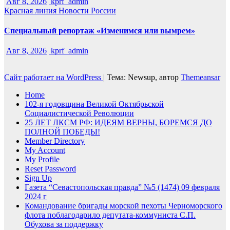
Авг 8, 2026
kprf_admin
Красная линия
Новости России
Специальный репортаж «Изменимся или вымрем»
Авг 8, 2026
kprf_admin
Сайт работает на WordPress
|
Тема: Newsup, автор
Themeansar
Home
102-я годовщина Великой Октябрьской
Социалистической Революции
25 ЛЕТ ЛКСМ РФ: ИДЕЯМ ВЕРНЫ, БОРЕМСЯ ДО
ПОЛНОЙ ПОБЕДЫ!
Member Directory
My Account
My Profile
Reset Password
Sign Up
Газета “Севастопольская правда” №5 (1474) 09 февраля
2024 г
Командование бригады морской пехоты Черноморского
флота поблагодарило депутата-коммуниста С.П.
Обухова за поддержку