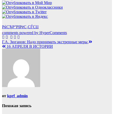
РќСЂР°РІРёС‚СЃСЏ
comments powered by HyperComments
Навигация
Г.А. Зюганов: Надо принимать экстренные меры
16 АПРЕЛЯ В ИСТОРИИ
по
записям
от
kprf_admin
Похожая запись