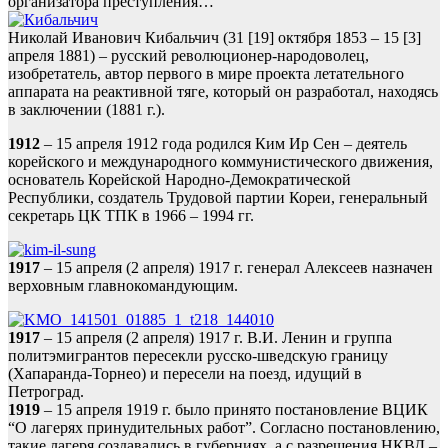
организатора преступления…
Николай Иванович Кибальчич (31 [19] октября 1853 – 15 [3]
апреля 1881) – русский революционер-народоволец,
изобретатель, автор первого в мире проекта летательного
аппарата на реактивной тяге, который он разработал, находясь
в заключении (1881 г.).
1912
– 15 апреля 1912 года родился Ким Ир Сен – деятель
корейского и международного коммунистического движения,
основатель Корейской Народно-Демократической
Республики, создатель Трудовой партии Кореи, генеральный
секретарь ЦК ТПК в 1966 – 1994 гг.
1917
– 15 апреля (2 апреля) 1917 г. генерал Алексеев назначен
верховным главнокомандующим.
1917
– 15 апреля (2 апреля) 1917 г. В.И. Ленин и группа
политэмигрантов пересекли русско-шведскую границу
(Хапаранда-Торнео) и пересели на поезд, идущий в
Петроград.
1919
– 15 апреля 1919 г. было принято постановление ВЦИК
“О лагерях принудительных работ”. Согласно постановлению,
такие лагеря создавались в губерниях, а с разрешения НКВД –