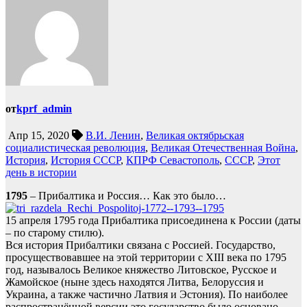
от
kprf_admin
Апр 15, 2020
В.И. Ленин
,
Великая октябрьская
социалистическая революция
,
Великая Отечественная Война
,
История
,
История СССР
,
КПРФ Севастополь
,
СССР
,
Этот
день в истории
1795
– Прибалтика и Россия… Как это было…
15 апреля 1795 года Прибалтика присоединена к России (даты
– по старому стилю).
Вся история Прибалтики связана с Россией. Государство,
просуществовавшее на этой территории с XIII века по 1795
год, называлось Великое княжество Литовское, Русское и
Жамойское (ныне здесь находятся Литва, Белоруссия и
Украина, а также частично Латвия и Эстония). По наиболее
распространённой версии это государство было основано