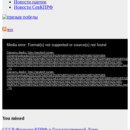
Новости партии
Новости СевКПРФ
RSS
Видеоплеер
Media error: Format(s) not supported or source(s) not found
Скачать файл: http://sevkprf.ru/wp-
content/uploads/2022/10/%D0%93%D0%B5%D1%80%D0%BE%D0%B9-
%D0%BA%D0%BE%D0%BC%D1%81%D0%BE%D0%BC%D0%BE%D0%BB%D0%B5%D1
%D0%90%D0%BB%D0%B5%D0%BA%D1%81%D0%B0%D0%BD%D0%B4%D1%80-
%D0%A7%D0%B5%D1%80%D0%B5%D0%BC%D1%91%D0%BD%D0%BE%D0%B2.mp4
_=1
Скачать файл: http://sevkprf.ru/wp-
content/uploads/2022/10/%D0%93%D0%B5%D1%80%D0%BE%D0%B9-
%D0%BA%D0%BE%D0%BC%D1%81%D0%BE%D0%BC%D0%BE%D0%BB%D0%B5%D1
%D0%90%D0%BB%D0%B5%D0%BA%D1%81%D0%B0%D0%BD%D0%B4%D1%80-
%D0%A7%D0%B5%D1%80%D0%B5%D0%BC%D1%91%D0%BD%D0%BE%D0%B2.mp4
_=1
You missed
СССР
Фракция КПРФ в Государственной Думе