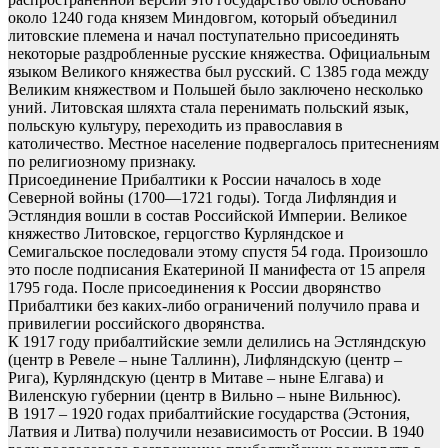
около 1240 года князем Миндовгом, который объединил
литовские племена и начал поступательно присоединять
некоторые раздробленные русские княжества. Официальным
языком Великого княжества был русский. С 1385 года между
Великим княжеством и Польшей было заключено несколько
уний. Литовская шляхта стала перенимать польский язык,
польскую культуру, переходить из православия в
католичество. Местное население подвергалось притеснениям
по религиозному признаку.
Присоединение Прибалтики к России началось в ходе
Северной войны (1700—1721 годы). Тогда Лифляндия и
Эстляндия вошли в состав Российской Империи. Великое
княжество Литовское, герцогство Курляндское и
Семигальское последовали этому спустя 54 года. Произошло
это после подписания Екатериной II манифеста от 15 апреля
1795 года. После присоединения к России дворянство
Прибалтики без каких-либо ограничений получило права и
привилегии российского дворянства.
К 1917 году прибалтийские земли делились на Эстляндскую
(центр в Ревеле – ныне Таллинн), Лифляндскую (центр –
Рига), Курляндскую (центр в Митаве – ныне Елгава) и
Виленскую губернии (центр в Вильно – ныне Вильнюс).
В 1917 – 1920 годах прибалтийские государства (Эстония,
Латвия и Литва) получили независимость от России. В 1940