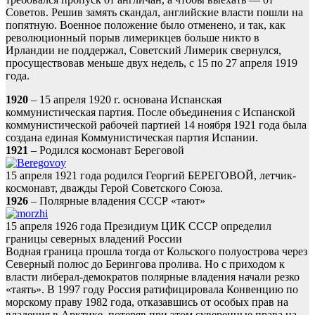
Советов. Решив замять скандал, английские власти пошли на
попятную. Военное положение было отменено, и так, как
революционный порыв лимерикцев больше никто в
Ирландии не поддержал, Советский Лимерик свернулся,
просуществовав меньше двух недель, с 15 по 27 апреля 1919
года.
1920
– 15 апреля 1920 г. основана Испанская
коммунистическая партия. После объединения с Испанской
коммунистической рабочей партией 14 ноября 1921 года была
создана единая Коммунистическая партия Испании.
1921
– Родился космонавт Береговой
15 апреля 1921 года родился Георгий БЕРЕГОВОЙ, летчик-
космонавт, дважды Герой Советского Союза.
1926
– Полярные владения СССР «тают»
15 апреля 1926 года Президиум ЦИК СССР определил
границы северных владений России
Водная граница прошла тогда от Кольского полуострова через
Северный полюс до Берингова пролива. Но с приходом к
власти либерал-демократов полярные владения начали резко
«таять». В 1997 году Россия ратифицировала Конвенцию по
морскому праву 1982 года, отказавшись от особых прав на
владения в Арктике, потеряв при этом суверенные права на