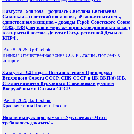
8 августа 1948 года – родилась Светлана Евгеньевна
Савицкая – советский космонавт, лётчик-испытатель,
единственная женщина – дважды Герой Советского Союза
(1982, 1984), первая в мире женщина, совершившая выход
в открытый космос. Депутат Государственной Думы от
КПРФ.
Авг 8, 2026
kprf_admin
Великая Отечественная война
СССР
Сталин
Этот день в
истории
8 августа 1941 года – Постановлением Президиума
Верховного Совета СССР, СНК СССР и ЦК ВКП(б) И.В.
Сталин назначен Верховным Главнокомандующим
Вооружёнными Силами СССР.
Авг 8, 2026
kprf_admin
Красная линия
Новости России
Новый выпуск программы «Хук слева»: «Что и
требовалось доказать!»