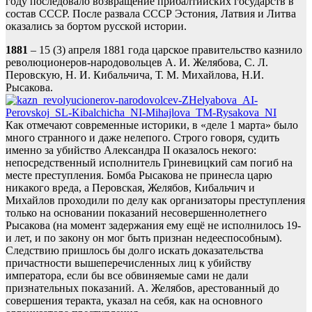
году последовало возвращение прибалтийских государств в
состав СССР. После развала СССР Эстония, Латвия и Литва
оказались за бортом русской истории.
1881
– 15 (3) апреля 1881 года царское правительство казнило
революционеров-народовольцев А. И. Желябова, С. Л.
Перовскую, Н. И. Кибальчича, Т. М. Михайлова, Н.И.
Рысакова.
Как отмечают современные историки, в «деле 1 марта» было
много странного и даже нелепого. Строго говоря, судить
именно за убийство Александра II оказалось некого:
непосредственный исполнитель Гриневицкий сам погиб на
месте преступления. Бомба Рысакова не принесла царю
никакого вреда, а Перовская, Желябов, Кибальчич и
Михайлов проходили по делу как организаторы преступления
только на основании показаний несовершеннолетнего
Рысакова (на момент задержания ему ещё не исполнилось 19-
и лет, и по закону он мог быть признан недееспособным).
Следствию пришлось бы долго искать доказательства
причастности вышеперечисленных лиц к убийству
императора, если бы все обвиняемые сами не дали
признательных показаний. А. Желябов, арестованный до
совершения теракта, указал на себя, как на основного