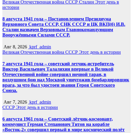
Великая Отечественная война
СССР
Сталин
Этот день в
истории
8 августа 1941 года – Постановлением Президиума
Верховного Совета СССР, СНК СССР и ЦК ВКП(б) И.В.
Сталин назначен Верховным Главнокомандующим
Вооружёнными Силами СССР.
Авг 8, 2026
kprf_admin
Великая Отечественная война
СССР
Этот день в истории
7 августа 1941 года – советский летчик-истребитель
Виктор Васильевич Талалихин впервые в Великой
Отечественной войне совершил ночной таран, в
воздушном бою над Москвой уничтожив бомбардировщик
врага, за что был удостоен звания Героя Советского
Союза.
Авг 7, 2026
kprf_admin
СССР
Этот день в истории
6 августа 1961 года – Советский лётчик-космонавт,
коммунист Герман Степанович Титов на корабле
«Восток-2» совершил первый в мире космический полёт