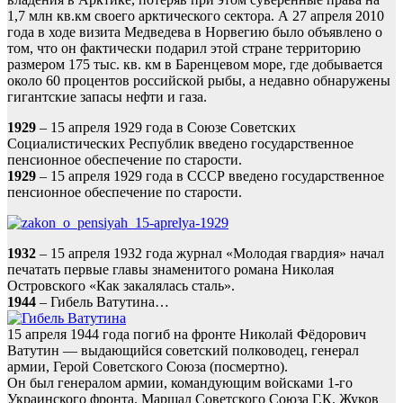
1,7 млн кв.км своего арктического сектора. А 27 апреля 2010
года в ходе визита Медведева в Норвегию было объявлено о
том, что он фактически подарил этой стране территорию
размером 175 тыс. кв. км в Баренцевом море, где добывается
около 60 процентов российской рыбы, а недавно обнаружены
гигантские запасы нефти и газа.
1929
– 15 апреля 1929 года в Союзе Советских
Социалистических Республик введено государственное
пенсионное обеспечение по старости.
1929
– 15 апреля 1929 года в СССР введено государственное
пенсионное обеспечение по старости.
1932
– 15 апреля 1932 года журнал «Молодая гвардия» начал
печатать первые главы знаменитого романа Николая
Островского «Как закалялась сталь».
1944
– Гибель Ватутина…
15 апреля 1944 года погиб на фронте Николай Фёдорович
Ватутин — выдающийся советский полководец, генерал
армии, Герой Советского Союза (посмертно).
Он был генералом армии, командующим войсками 1-го
Украинского фронта. Маршал Советского Союза Г.К. Жуков