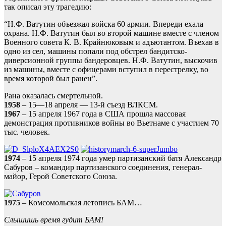
так описал эту трагедию:
“Н.Ф. Ватутин объезжал войска 60 армии. Впереди ехала
охрана. Н.Ф. Ватутин был во второй машине вместе с членом
Военного совета К. В. Крайнюковым и адъютантом. Въехав в
одно из сел, машины попали под обстрел бандитско-
диверсионной группы бандеровцев. Н.Ф. Ватутин, выскочив
из машины, вместе с офицерами вступил в перестрелку, во
время которой был ранен”.
Рана оказалась смертельной.
1958
– 15—18 апреля — 13-й съезд ВЛКСМ.
1967
– 15 апреля 1967 года в США прошла массовая
демонстрация противников войны во Вьетнаме с участием 70
тыс. человек.
1974
– 15 апреля 1974 года умер партизанский батя Александр
Сабуров – командир партизанского соединения, генерал-
майор, Герой Советского Союза.
1975
– Комсомольская летопись БАМ…
Слышишь время гудит БАМ!