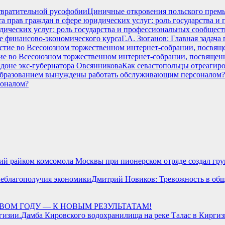
Циничные откровения польского премь
идических услуг: роль государства и профессиональных сообщест
Г.А. Зюганов: Главная задач
ие во Всесоюзном торжественном интернет-собрании, посвящен
Как севастопольцы отреагиро
соналом?
кий райком комсомола Москвы при пионерском отряде создал гру
Дмитрий Новиков: Тревожность в общ
ВОМ ГОДУ — К НОВЫМ РЕЗУЛЬТАТАМ!
Дамба Кировского водохранилища на реке Талас в Киргиз