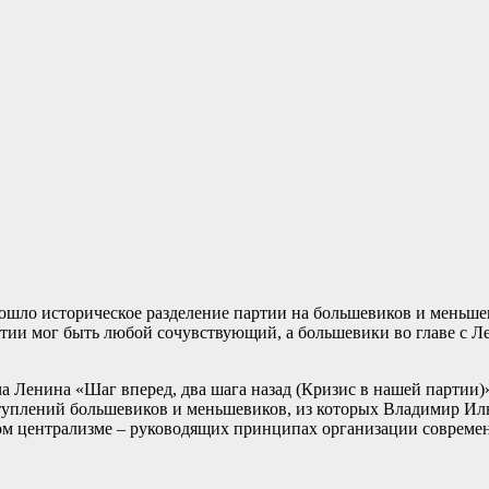
изошло историческое разделение партии на большевиков и меньше
артии мог быть любой сочувствующий, а большевики во главе с
а Ленина «Шаг вперед, два шага назад (Кризис в нашей партии
ыступлений большевиков и меньшевиков, из которых Владимир Ил
ком централизме – руководящих принципах организации совреме