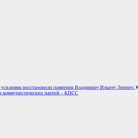
 усилиями восстановили памятник Владимиру Ильичу Ленину.
юза коммунистических партий – КПСС