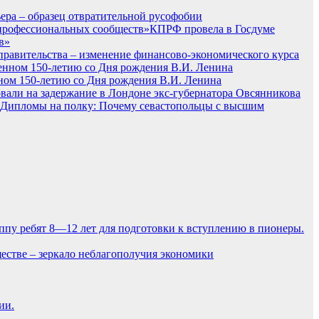
ера – образец отвратительной русофобии
КПРФ провела в Госдуме
в»
а правительства – изменение финансово-экономического курса
ном 150-летию со Дня рождения В.И. Ленина
вали на задержание в Лондоне экс-губернатора Овсянникова
Дипломы на полку: Почему севастопольцы с высшим
ппу ребят 8—12 лет для подготовки к вступлению в пионеры.
естве – зеркало неблагополучия экономики
ии.