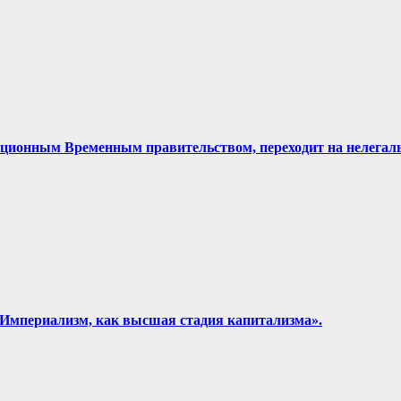
ционным Временным правительством, переходит на нелегально
 «Империализм, как высшая стадия капитализма».