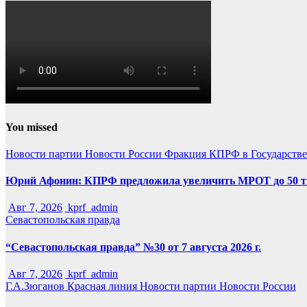
You missed
Новости партии
Новости России
Фракция КПРФ в Государств
Юрий Афонин: КПРФ предложила увеличить МРОТ до 50 т
Авг 7, 2026
kprf_admin
Севастопольская правда
“Севастопольская правда” №30 от 7 августа 2026 г.
Авг 7, 2026
kprf_admin
Г.А.Зюганов
Красная линия
Новости партии
Новости России