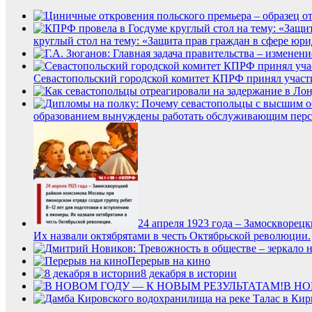
круглый стол на тему: «Защита прав граждан в сфере юр
Севастопольский городской комитет КПРФ принял участ
образованием вынуждены работать обслуживающим пер
24 апреля 1923 года – Замоскворец
Их назвали октябрятами в честь Октябрьской революции.
Перерыв на кино
8 декабря в истории
В НО