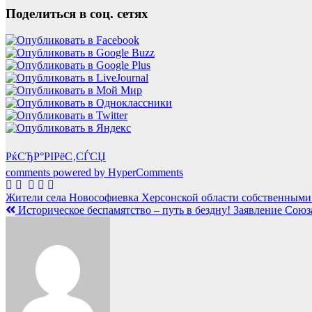
Поделиться в соц. сетях
РќСЂР°РІРёС‚СЃСЏ
comments powered by HyperComments
Навигация
Жители села Новософиевка Херсонской области собственными
Историческое беспамятство – путь в бездну! Заявление Со
по
записям