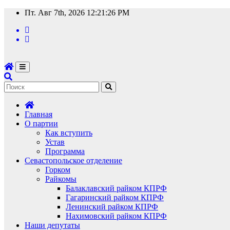
Перейти
Пт. Авг 7th, 2026
12:21:27 PM
к
содержимому
Главная
О партии
Как вступить
Устав
Программа
Севастопольское отделение
Горком
Райкомы
Балаклавский райком КПРФ
Гагаринский райком КПРФ
Ленинский райком КПРФ
Нахимовский райком КПРФ
Наши депутаты