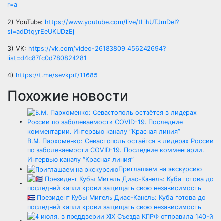
r=a
2) YouTube:
https://www.youtube.com/live/tLihUTJmDeI?
si=adDtqyrEeUKUDzEj
3) VK:
https://vk.com/video-26183809_456242694?
list=d4c87fc0d780824281
4)
https://t.me/sevkprf/11685
Похожие новости
В.М. Пархоменко: Севастополь остаётся в лидерах России
по заболеваемости COVID-19. Последние комментарии.
Интервью каналу “Красная линия”
Приглашаем на экскурсию
🇨🇺 Президент Кубы Мигель Диас-Канель: Куба готова до
последней капли крови защищать свою независимость