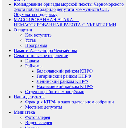
Командование бригады морской пехоты Черноморского
флота поблагодарило депутата-коммуниста С.П.
Обухова за поддержку
МАССИРОВАННАЯ АТАКА —
НЕМАССИРОВАННАЯ РАБОТА С УКРЫТИЯМИ
О партии
Как вступить
Устав
Программа
Памяти Александра Черемёнова
Севастопольское отделение
Горком
Райкомы
Балаклавский райком КПРФ
Гагаринский райком КПРФ
Ленинский райком КПРФ
Нахимовский райком КПРФ
Отдел по работе в молодёжью
Наши депутаты
Фракция КПРФ в законодательном собрании
Местные депутаты
Медиатека
Фотогалерея
Видеогалерея
Статьи