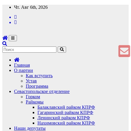
Перейти
Чт. Авг 6th, 2026
к
содержимому
Главная
О партии
Как вступить
Устав
Программа
Севастопольское отделение
Горком
Райкомы
Балаклавский райком КПРФ
Гагаринский райком КПРФ
Ленинский райком КПРФ
Нахимовский райком КПРФ
Наши депутаты