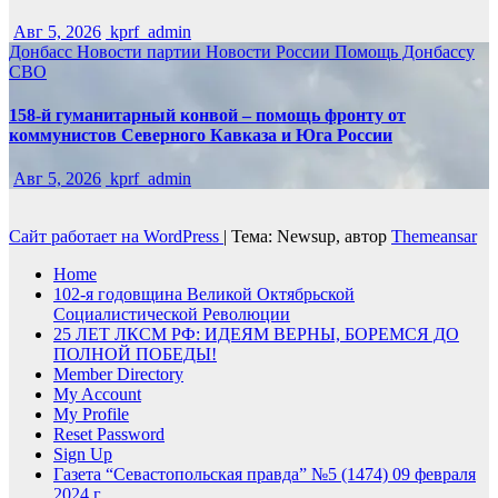
Авг 5, 2026
kprf_admin
Донбасс
Новости партии
Новости России
Помощь Донбассу
СВО
158-й гуманитарный конвой – помощь фронту от
коммунистов Северного Кавказа и Юга России
Авг 5, 2026
kprf_admin
Сайт работает на WordPress
|
Тема: Newsup, автор
Themeansar
Home
102-я годовщина Великой Октябрьской
Социалистической Революции
25 ЛЕТ ЛКСМ РФ: ИДЕЯМ ВЕРНЫ, БОРЕМСЯ ДО
ПОЛНОЙ ПОБЕДЫ!
Member Directory
My Account
My Profile
Reset Password
Sign Up
Газета “Севастопольская правда” №5 (1474) 09 февраля
2024 г