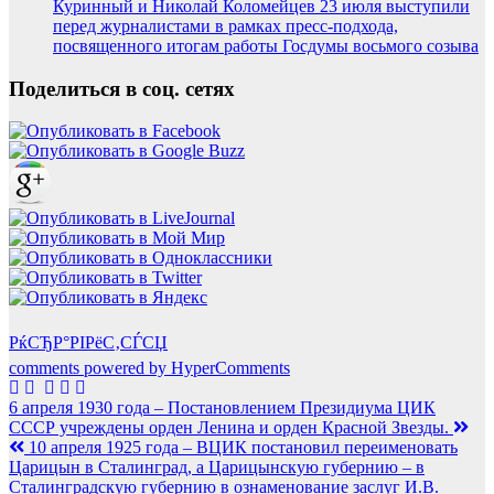
Куринный и Николай Коломейцев 23 июля выступили
перед журналистами в рамках пресс-подхода,
посвященного итогам работы Госдумы восьмого созыва
Поделиться в соц. сетях
РќСЂР°РІРёС‚СЃСЏ
comments powered by HyperComments
Навигация
6 апреля 1930 года – Постановлением Президиума ЦИК
СССР учреждены орден Ленина и орден Красной Звезды.
по
10 апреля 1925 года – ВЦИК постановил переименовать
записям
Царицын в Сталинград, а Царицынскую губернию – в
Сталинградскую губернию в ознаменование заслуг И.В.