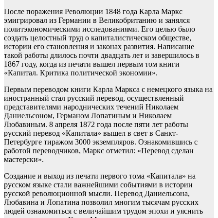
После поражения Революции 1848 года Карла Маркс
эмигрировал из Германии в Великобританию и занялся
политэкономическими исследованиями. Его целью было
создать целостный труд о капиталистическом обществе,
истории его становления и законах развития. Написание
такой работы длилось почти двадцать лет и завершилось в
1867 году, когда из печати вышел первым том книги
«Капитал. Критика политической экономии».
Первым переводом книги Карла Маркса с немецкого языка на
иностранный стал русский перевод, осуществленный
представителями народнических течений Николаем
Даниельсоном, Германом Лопатиным и Николаем
Любавиным. 8 апреля 1872 года после пяти лет работы
русский перевод «Капитала» вышел в свет в Санкт-
Петербурге тиражом 3000 экземпляров. Ознакомившись с
работой переводчиков, Маркс отметил: «Перевод сделан
мастерски».
Создание и выход из печати первого тома «Капитала» на
русском языке стали важнейшими событиями в истории
русской революционной мысли. Перевод Даниельсона,
Любавина и Лопатина позволил многим тысячам русских
людей ознакомиться с величайшим трудом эпохи и уяснить