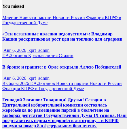
You missed
Мнение
Новости партии
Новости России
Фракция КПРФ в
Государственной Думе
«Эти негативные явления недопустимы»: Владимир
Кашин раскритиковал рост цен на топливо для аграриев
Авг 6, 2026
kprf_admin
Г.А.Зюганов
Красная линия
Сталин
В бронзе и граните: в Орле открыли Аллею Победителей
Авг 6, 2026
kprf_admin
Выборы 2026
Г.А.Зюганов
Новости партии
Новости России
Фракция КПРФ в Государственной Думе
Геннадий Зюганов: Товарищи! Друзья! Сегодня в
Центральной избирательной комиссии состоялась
жеребьёвка по размещению партий в бюллетене на
выборах депутатов Государственной Думы IX созыва. Наш
представитель первым подошёл к лототрону – и КПРФ
получила номер 8 в федеральном бюллетене.