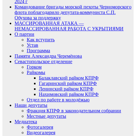
2024 г
Командование бригады морской пехоты Черноморского
флота поблагодарило депутата-коммуниста С.П.
Обухова за поддержку
МАССИРОВАННАЯ АТАКА —
НЕМАССИРОВАННАЯ РАБОТА С УКРЫТИЯМИ
О партии
Как вступить
Устав
Программа
Памяти Александра Черемёнова
Севастопольское отделение
Горком
Райкомы
Балаклавский райком КПРФ
Гагаринский райком КПРФ
Ленинский райком КПРФ
Нахимовский райком КПРФ
Отдел по работе в молодёжью
Наши депутаты
Фракция КПРФ в законодательном собрании
Местные депутаты
Медиатека
Фотогалерея
Видеогалерея