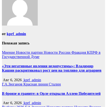
от
kprf_admin
Похожая запись
Мнение
Новости партии
Новости России
Фракция КПРФ в
Государственной Думе
«Эти негативные явления недопустимы»: Владимир
Кашин раскритиковал рост цен на топливо для аграриев
Авг 6, 2026
kprf_admin
Г.А.Зюганов
Красная линия
Сталин
В бронзе и граните: в Орле открыли Аллею Победителей
Авг 6, 2026
kprf_admin