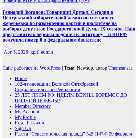
Фракция КПРФ в Государственной Думе
Геннадий Зюганов: Товарищи! Друзья! Сегодня в
Центральной избирательной комиссии состоялась
жеребьёвка по размещению партий в бюллетене на
выборах депутатов Государственной Думы IX созыва. Наш
представитель первым подошёл к лототрону – и КПРФ
получила номер 8 в федеральном бюллетене.
Авг 5, 2026
kprf_admin
Сайт работает на WordPress
|
Тема: Newsup, автор
Themeansar
Home
102-я годовщина Великой Октябрьской
Социалистической Революции
25 ЛЕТ ЛКСМ РФ: ИДЕЯМ ВЕРНЫ, БОРЕМСЯ ДО
ПОЛНОЙ ПОБЕДЫ!
Member Directory
My Account
My Profile
Reset Password
Sign Up
Газета “Севастопольская правда” №5 (1474) 09 февраля