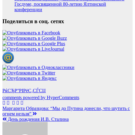
Госдуме, посвященной 80-летию Ялтинской
конференции
Поделиться в соц. сетях
РќСЂР°РІРёС‚СЃСЏ
comments powered by HyperComments
Навигация
Маргарита Образцова: “Мы до Путина донесли, что шутить с
огнем нельзя”
по
День рождения И.В. Сталина
записям