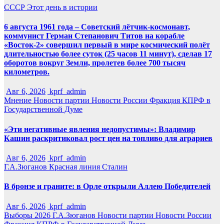
СССР
Этот день в истории
6 августа 1961 года – Советский лётчик-космонавт,
коммунист Герман Степанович Титов на корабле
«Восток-2» совершил первый в мире космический полёт
длительностью более суток (25 часов 11 минут), сделав 17
оборотов вокруг Земли, пролетев более 700 тысяч
километров.
Авг 6, 2026
kprf_admin
Мнение
Новости партии
Новости России
Фракция КПРФ в
Государственной Думе
«Эти негативные явления недопустимы»: Владимир
Кашин раскритиковал рост цен на топливо для аграриев
Авг 6, 2026
kprf_admin
Г.А.Зюганов
Красная линия
Сталин
В бронзе и граните: в Орле открыли Аллею Победителей
Авг 6, 2026
kprf_admin
Выборы 2026
Г.А.Зюганов
Новости партии
Новости России