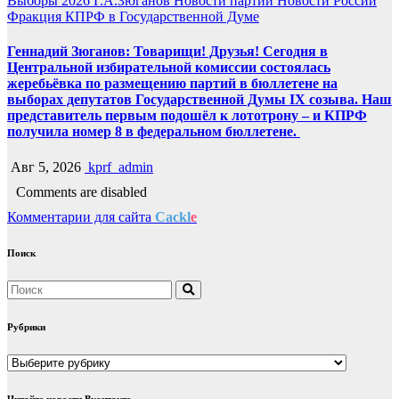
Выборы 2026
Г.А.Зюганов
Новости партии
Новости России
Фракция КПРФ в Государственной Думе
Геннадий Зюганов: Товарищи! Друзья! Сегодня в
Центральной избирательной комиссии состоялась
жеребьёвка по размещению партий в бюллетене на
выборах депутатов Государственной Думы IX созыва. Наш
представитель первым подошёл к лототрону – и КПРФ
получила номер 8 в федеральном бюллетене.
Авг 5, 2026
kprf_admin
Comments are disabled
Комментарии для сайта
Cackl
e
Поиск
Рубрики
Рубрики
Читайте новости Вконтакте