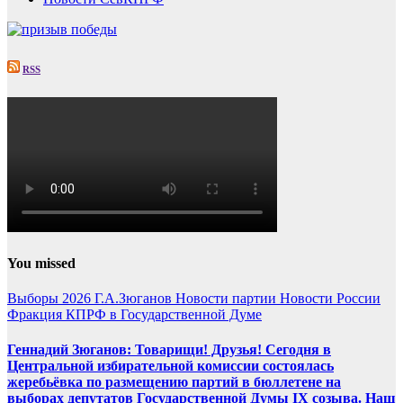
RSS
You missed
Выборы 2026
Г.А.Зюганов
Новости партии
Новости России
Фракция КПРФ в Государственной Думе
Геннадий Зюганов: Товарищи! Друзья! Сегодня в
Центральной избирательной комиссии состоялась
жеребьёвка по размещению партий в бюллетене на
выборах депутатов Государственной Думы IX созыва. Наш