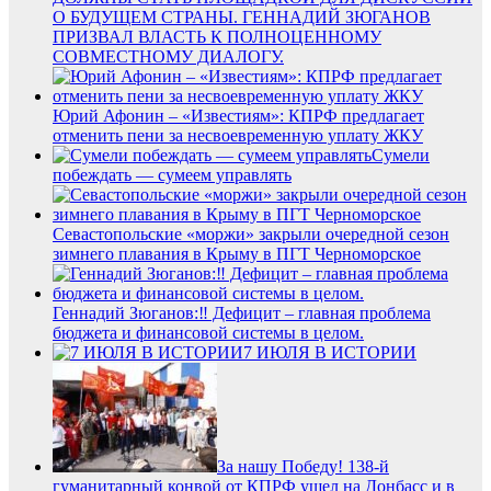
О БУДУЩЕМ СТРАНЫ. ГЕННАДИЙ ЗЮГАНОВ
ПРИЗВАЛ ВЛАСТЬ К ПОЛНОЦЕННОМУ
СОВМЕСТНОМУ ДИАЛОГУ.
Юрий Афонин – «Известиям»: КПРФ предлагает
отменить пени за несвоевременную уплату ЖКУ
Сумели
побеждать — сумеем управлять
Севастопольские «моржи» закрыли очередной сезон
зимнего плавания в Крыму в ПГТ Черноморское
Геннадий Зюганов:‼️ Дефицит – главная проблема
бюджета и финансовой системы в целом.
7 ИЮЛЯ В ИСТОРИИ
За нашу Победу! 138-й
гуманитарный конвой от КПРФ ушел на Донбасс и в