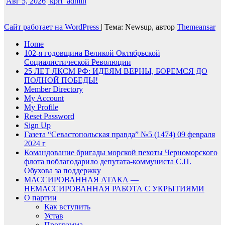
Авг 5, 2026
kprf_admin
Сайт работает на WordPress
|
Тема: Newsup, автор
Themeansar
Home
102-я годовщина Великой Октябрьской
Социалистической Революции
25 ЛЕТ ЛКСМ РФ: ИДЕЯМ ВЕРНЫ, БОРЕМСЯ ДО
ПОЛНОЙ ПОБЕДЫ!
Member Directory
My Account
My Profile
Reset Password
Sign Up
Газета “Севастопольская правда” №5 (1474) 09 февраля
2024 г
Командование бригады морской пехоты Черноморского
флота поблагодарило депутата-коммуниста С.П.
Обухова за поддержку
МАССИРОВАННАЯ АТАКА —
НЕМАССИРОВАННАЯ РАБОТА С УКРЫТИЯМИ
О партии
Как вступить
Устав
Программа