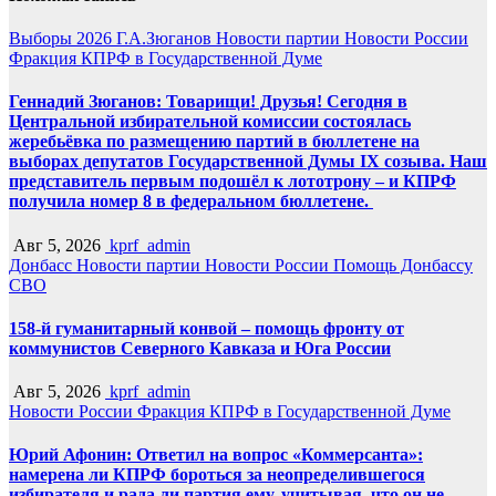
Выборы 2026
Г.А.Зюганов
Новости партии
Новости России
Фракция КПРФ в Государственной Думе
Геннадий Зюганов: Товарищи! Друзья! Сегодня в
Центральной избирательной комиссии состоялась
жеребьёвка по размещению партий в бюллетене на
выборах депутатов Государственной Думы IX созыва. Наш
представитель первым подошёл к лототрону – и КПРФ
получила номер 8 в федеральном бюллетене.
Авг 5, 2026
kprf_admin
Донбасс
Новости партии
Новости России
Помощь Донбассу
СВО
158-й гуманитарный конвой – помощь фронту от
коммунистов Северного Кавказа и Юга России
Авг 5, 2026
kprf_admin
Новости России
Фракция КПРФ в Государственной Думе
Юрий Афонин: Ответил на вопрос «Коммерсанта»:
намерена ли КПРФ бороться за неопределившегося
избирателя и рада ли партия ему, учитывая, что он не