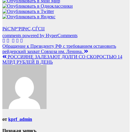
РќСЂР°РІРёС‚СЃСЏ
comments powered by HyperComments
Навигация
Обращение к Президенту РФ с требованием остановить
рейдерский захват Совхоза им. Ленина.
по
РОССИЯНЕ ЗАЛЕЗАЮТ ДОЛГИ СО СКОРОСТЬЮ 14
записям
МЛРД РУБЛЕЙ В ДЕНЬ
от
kprf_admin
Похожая запись