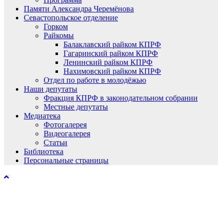
Памяти Александра Черемёнова
Севастопольское отделение
Горком
Райкомы
Балаклавский райком КПРФ
Гагаринский райком КПРФ
Ленинский райком КПРФ
Нахимовский райком КПРФ
Отдел по работе в молодёжью
Наши депутаты
Фракция КПРФ в законодательном собрании
Местные депутаты
Медиатека
Фотогалерея
Видеогалерея
Статьи
Библиотека
Персональные страницы