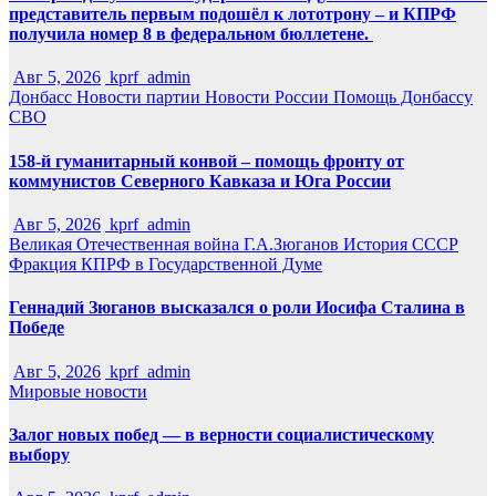
представитель первым подошёл к лототрону – и КПРФ
получила номер 8 в федеральном бюллетене.
Авг 5, 2026
kprf_admin
Донбасс
Новости партии
Новости России
Помощь Донбассу
СВО
158-й гуманитарный конвой – помощь фронту от
коммунистов Северного Кавказа и Юга России
Авг 5, 2026
kprf_admin
Великая Отечественная война
Г.А.Зюганов
История СССР
Фракция КПРФ в Государственной Думе
Геннадий Зюганов высказался о роли Иосифа Сталина в
Победе
Авг 5, 2026
kprf_admin
Мировые новости
Залог новых побед — в верности социалистическому
выбору