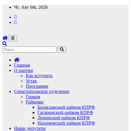
Перейти
Чт. Авг 6th, 2026
к
содержимому
Главная
О партии
Как вступить
Устав
Программа
Севастопольское отделение
Горком
Райкомы
Балаклавский райком КПРФ
Гагаринский райком КПРФ
Ленинский райком КПРФ
Нахимовский райком КПРФ
Наши депутаты