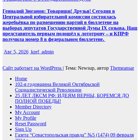
Геннадий Зюганов: Товарищи! Друзья! Сегодня в
Центральной избирательной комиссии состоялась
жеребьёвка по размещению партий в бюллетене на
выборах депутатов Государственной Думы IX созыва. Наш
представитель первым подошёл к лототрону – и КПРФ
получила номер 8 в федеральном бюллетене.
Авг 5, 2026
kprf_admin
Сайт работает на WordPress
|
Тема: Newsup, автор
Themeansar
Home
102-я годовщина Великой Октябрьской
Социалистической Революции
25 ЛЕТ ЛКСМ РФ: ИДЕЯМ ВЕРНЫ, БОРЕМСЯ ДО
ПОЛНОЙ ПОБЕДЫ!
Member Directory
My Account
My Profile
Reset Password
Sign Up
Газета “Севастопольская правда” №5 (1474) 09 февраля