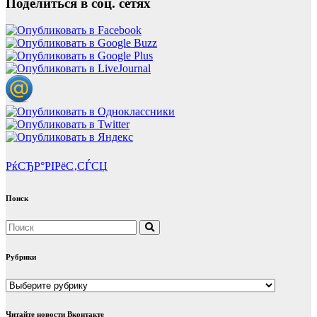
Поделиться в соц. сетях
РќСЂР°РІРёС‚СЃСЏ
Поиск
Рубрики
Рубрики
Читайте новости Вконтакте