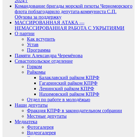
2024 г
Командование бригады морской пехоты Черноморского
флота поблагодарило депутата-коммуниста С.П.
Обухова за поддержку
МАССИРОВАННАЯ АТАКА —
НЕМАССИРОВАННАЯ РАБОТА С УКРЫТИЯМИ
О партии
Как вступить
Устав
Программа
Памяти Александра Черемёнова
Севастопольское отделение
Горком
Райкомы
Балаклавский райком КПРФ
Гагаринский райком КПРФ
Ленинский райком КПРФ
Нахимовский райком КПРФ
Отдел по работе в молодёжью
Наши депутаты
Фракция КПРФ в законодательном собрании
Местные депутаты
Медиатека
Фотогалерея
Видеогалерея