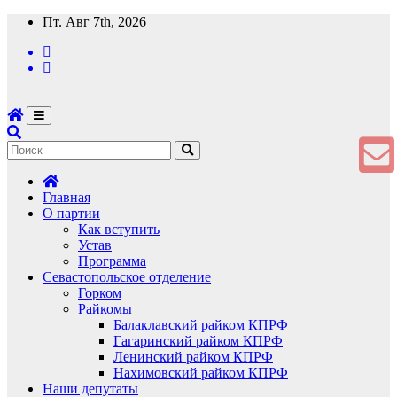
Перейти
Пт. Авг 7th, 2026
к
содержимому
Главная
О партии
Как вступить
Устав
Программа
Севастопольское отделение
Горком
Райкомы
Балаклавский райком КПРФ
Гагаринский райком КПРФ
Ленинский райком КПРФ
Нахимовский райком КПРФ
Наши депутаты