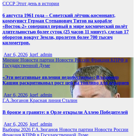
СССР
Этот день в истории
6 августа 1961 года – Советский лётчик-космонавт,
коммунист Герман Степанович Титов на корабле
«Восток-2» совершил первый в мире космический полёт
длительностью более суток (25 часов 11 минут), сделав 17
оборотов вокруг Земли, пролетев более 700 тысяч
километров.
Авг 6, 2026
kprf_admin
Мнение
Новости партии
Новости России
Фракция КПРФ в
Государственной Думе
«Эти негативные явления недопустимы»: Владимир
Кашин раскритиковал рост цен на топливо для аграриев
Авг 6, 2026
kprf_admin
Г.А.Зюганов
Красная линия
Сталин
В бронзе и граните: в Орле открыли Аллею Победителей
Авг 6, 2026
kprf_admin
Выборы 2026
Г.А.Зюганов
Новости партии
Новости России
Фракция КПРФ в Государственной Думе