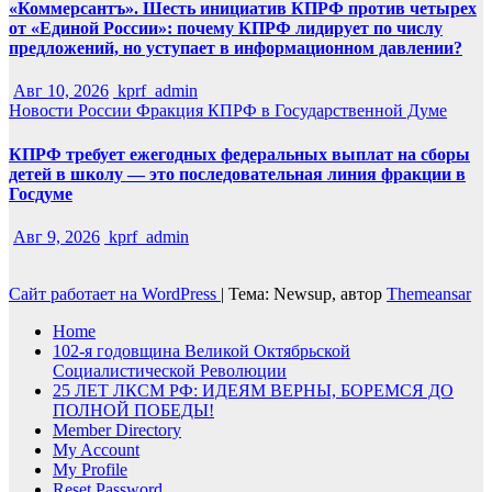
«Коммерсантъ». Шесть инициатив КПРФ против четырех
от «Единой России»: почему КПРФ лидирует по числу
предложений, но уступает в информационном давлении?
Авг 10, 2026
kprf_admin
Новости России
Фракция КПРФ в Государственной Думе
КПРФ требует ежегодных федеральных выплат на сборы
детей в школу — это последовательная линия фракции в
Госдуме
Авг 9, 2026
kprf_admin
Сайт работает на WordPress
|
Тема: Newsup, автор
Themeansar
Home
102-я годовщина Великой Октябрьской
Социалистической Революции
25 ЛЕТ ЛКСМ РФ: ИДЕЯМ ВЕРНЫ, БОРЕМСЯ ДО
ПОЛНОЙ ПОБЕДЫ!
Member Directory
My Account
My Profile
Reset Password