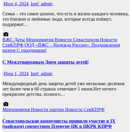
Июн 4, 2024
kprf_admin
Семья – это самое ценное, что есть в жизни каждого человека,
это близкие и любимые люди, которые всегда поймут,
поддержат…
ВЖС
Даты
Мероприятия
Новости Севастополя
Новости
СевКПРФ
ООД «ВЖС – Надежда России».
Поздравления
разное
С праздником!
С Международным Днем защиты детей!
Июн 1, 2024
kprf_admin
Международный день защиты детей уже несколько десятков
лет более чем в 60 странах отмечают 1 июня.Нет ничего
прекраснее детства, полного…
Мероприятия
Новости партии
Новости СевКПРФ
Севастопольские коммунисты приняли участие в IX
(майском) совместном Пленуме ЦК и ЦКРК КПРФ