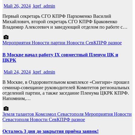
Май 26, 2024
kprf_admin
Первый секретарь СГО КПРФ Пархоменко Василий
Михайлович, второй секретарь СГО КПРФ Браковенко
Владимир Алексеевич и заведующий отделом по работе с…
Мероприятия
Новости партии
Новости СевКПРФ
разное
В Москве начал работу IX совместный Пленум ЦК и
ЦКРК
Май 24, 2024
kprf_admin
В Москве, в Оздоровительном комплексе «Снегири» прошел
семинар-совещание руководителей Комитетов региональных
отделений партии, а также заседание Пленума ЦКРК КПРФ.
Напомним,…
Земля талантов
Комсомол Севастополя
Мероприятия
Новости
Севастополя
Новости СевКПРФ
разное
Осталось 3 дня до закрытия приёма заявок!