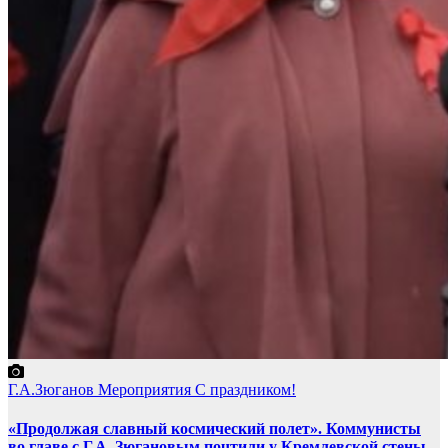
Г.А.Зюганов
Мероприятия
С праздником!
«Продолжая славный космический полет». Коммунисты
во главе с Г.А. Зюгановым почтили у Кремлевской стены