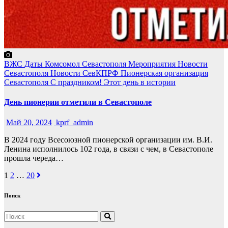
ВЖС
Даты
Комсомол Севастополя
Мероприятия
Новости
Севастополя
Новости СевКПРФ
Пионерская организация
Севастополя
С праздником!
Этот день в истории
День пионерии отметили в Севастополе
Май 20, 2024
kprf_admin
В 2024 году Всесоюзной пионерской организации им. В.И.
Ленина исполнилось 102 года, в связи с чем, в Севастополе
прошла череда…
Навигация
1
2
…
20
по
Поиск
записям