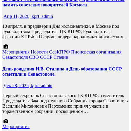
память советских покорителей Космоса
Апр 11, 2026
kprf_admin
10 апреля, в преддверии Дня космонавтики, в Москве под
руководством Председателя ЦК КПРФ, Руководителя
фракции КПРФ в Госдуме, лидера народно-патриотических…
Мероприятия
Новости СевКПРФ
Пионерская организация
Севастополя
СВО
СССР
Сталин
День рождения И.В. Сталина и День образования СССР
отметили в Севастополе.
Дек 28, 2025
kprf_admin
Первый секретарь Севастопольского ГК КПРФ, заместитель
Председателя Законодательного Собрания города Севастополя
Василий Михайлович Пархоменко принял участие в
торжественном собрании, посвященном…
Мероприятия