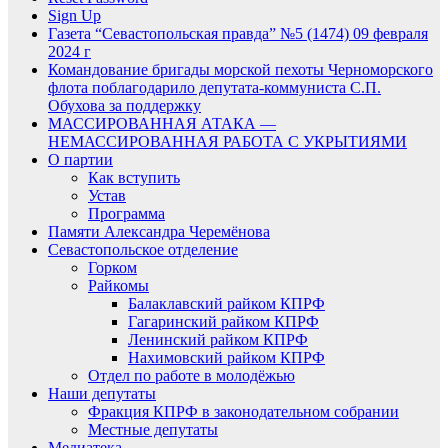
Sign Up
Газета “Севастопольская правда” №5 (1474) 09 февраля
2024 г
Командование бригады морской пехоты Черноморского
флота поблагодарило депутата-коммуниста С.П.
Обухова за поддержку
МАССИРОВАННАЯ АТАКА —
НЕМАССИРОВАННАЯ РАБОТА С УКРЫТИЯМИ
О партии
Как вступить
Устав
Программа
Памяти Александра Черемёнова
Севастопольское отделение
Горком
Райкомы
Балаклавский райком КПРФ
Гагаринский райком КПРФ
Ленинский райком КПРФ
Нахимовский райком КПРФ
Отдел по работе в молодёжью
Наши депутаты
Фракция КПРФ в законодательном собрании
Местные депутаты
Медиатека