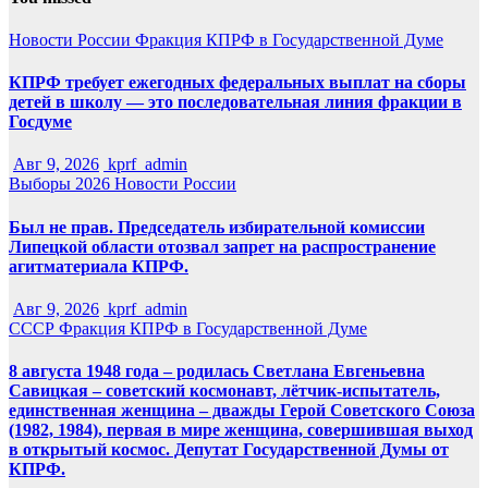
Новости России
Фракция КПРФ в Государственной Думе
КПРФ требует ежегодных федеральных выплат на сборы
детей в школу — это последовательная линия фракции в
Госдуме
Авг 9, 2026
kprf_admin
Выборы 2026
Новости России
Был не прав. Председатель избирательной комиссии
Липецкой области отозвал запрет на распространение
агитматериала КПРФ.
Авг 9, 2026
kprf_admin
СССР
Фракция КПРФ в Государственной Думе
8 августа 1948 года – родилась Светлана Евгеньевна
Савицкая – советский космонавт, лётчик-испытатель,
единственная женщина – дважды Герой Советского Союза
(1982, 1984), первая в мире женщина, совершившая выход
в открытый космос. Депутат Государственной Думы от
КПРФ.