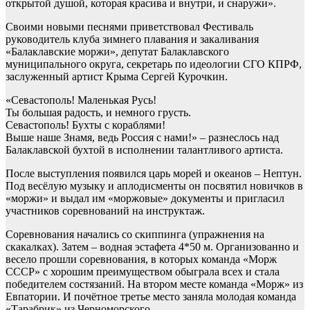
открытой душой, которая красива и внутри, и снаружи».
Своими новыми песнями приветствовал Фестиваль
руководитель клуба зимнего плавания и закаливания
«Балаклавские моржи», депутат Балаклавского
муниципального округа, секретарь по идеологии СГО КПРФ,
заслуженный артист Крыма Сергей Курочкин.
«Севастополь! Маленькая Русь!
Ты большая радость, и немного грусть.
Севастополь! Бухты с кораблями!
Выше наше Знамя, ведь Россия с нами!» – разнеслось над
Балаклавской бухтой в исполнении талантливого артиста.
После выступления появился царь морей и океанов – Нептун.
Под весёлую музыку и аплодисменты он посвятил новичков в
«моржи» и выдал им «моржовые» документы и пригласил
участников соревнований на инструктаж.
Соревнования начались со скиппинга (упражнения на
скакалках). Затем – водная эстафета 4*50 м. Организованно и
весело прошли соревнования, в которых команда «Морж
СССР» с хорошим преимуществом обыграла всех и стала
победителем состязаний. На втором месте команда «Морж» из
Евпатории. И почётное третье место заняла молодая команда
«Тарабрик» из Черноморского.