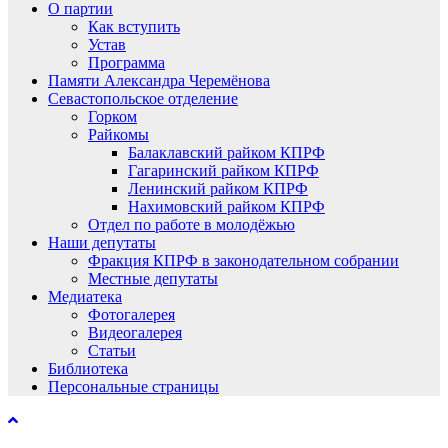
О партии
Как вступить
Устав
Программа
Памяти Александра Черемёнова
Севастопольское отделение
Горком
Райкомы
Балаклавский райком КПРФ
Гагаринский райком КПРФ
Ленинский райком КПРФ
Нахимовский райком КПРФ
Отдел по работе в молодёжью
Наши депутаты
Фракция КПРФ в законодательном собрании
Местные депутаты
Медиатека
Фотогалерея
Видеогалерея
Статьи
Библиотека
Персональные страницы