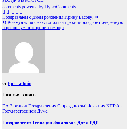
РќСЂР°РІРёС‚СЃСЏ
comments powered by HyperComments
Навигация
Поздравляем с Днем рождения Ирину Басову!
Коммунисты Севастополя отправили на фронт очередную
по
партию гуманитарной помощи
записям
от
kprf_admin
Похожая запись
Г.А.Зюганов
Поздравления
С праздником!
Фракция КПРФ в
Государственной Думе
Поздравление Геннадия Зюганова с Днём ВДВ