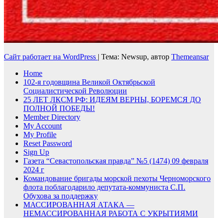
Сайт работает на WordPress
|
Тема: Newsup, автор
Themeansar
Home
102-я годовщина Великой Октябрьской
Социалистической Революции
25 ЛЕТ ЛКСМ РФ: ИДЕЯМ ВЕРНЫ, БОРЕМСЯ ДО
ПОЛНОЙ ПОБЕДЫ!
Member Directory
My Account
My Profile
Reset Password
Sign Up
Газета “Севастопольская правда” №5 (1474) 09 февраля
2024 г
Командование бригады морской пехоты Черноморского
флота поблагодарило депутата-коммуниста С.П.
Обухова за поддержку
МАССИРОВАННАЯ АТАКА —
НЕМАССИРОВАННАЯ РАБОТА С УКРЫТИЯМИ