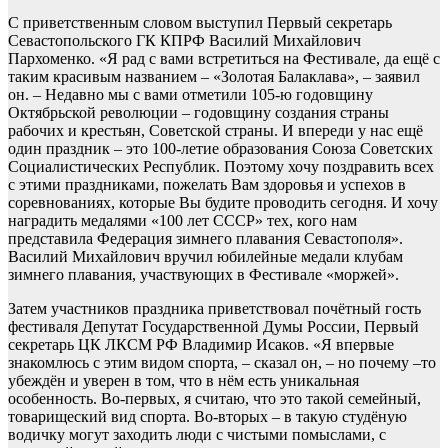
С приветственным словом выступил Первый секретарь
Севастопольского ГК КПРФ Василий Михайлович
Пархоменко. «Я рад с вами встретиться на Фестивале, да ещё с
таким красивым названием – «Золотая Балаклава», – заявил
он. – Недавно мы с вами отметили 105-ю годовщину
Октябрьской революции – годовщину создания страны
рабочих и крестьян, Советской страны. И впереди у нас ещё
один праздник – это 100-летие образования Союза Советских
Социалистических Республик. Поэтому хочу поздравить всех
с этими праздниками, пожелать Вам здоровья и успехов в
соревнованиях, которые Вы будите проводить сегодня. И хочу
наградить медалями «100 лет СССР» тех, кого нам
представила Федерация зимнего плавания Севастополя».
Василий Михайлович вручил юбилейные медали клубам
зимнего плавания, участвующих в Фестивале «моржей».
Затем участников праздника приветствовал почётный гость
фестиваля Депутат Государственной Думы России, Первый
секретарь ЦК ЛКСМ РФ Владимир Исаков. «Я впервые
знакомлюсь с этим видом спорта, – сказал он, – но почему –то
убеждён и уверен в том, что в нём есть уникальная
особенность. Во-первых, я считаю, что это такой семейный,
товарищеский вид спорта. Во-вторых – в такую студёную
водичку могут заходить люди с чистыми помыслами, с