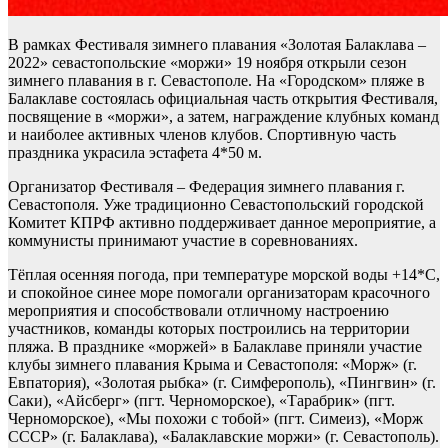
В рамках Фестиваля зимнего плавания «Золотая Балаклава –
2022» севастопольские «моржи» 19 ноября открыли сезон
зимнего плавания в г. Севастополе. На «Городском» пляже в
Балаклаве состоялась официальная часть открытия Фестиваля,
посвящение в «моржи», а затем, награждение клубных команд
и наиболее активных членов клубов. Спортивную часть
праздника украсила эстафета 4*50 м.
Организатор Фестиваля – Федерация зимнего плавания г.
Севастополя. Уже традиционно Севастопольский городской
Комитет КПРФ активно поддерживает данное мероприятие, а
коммунисты принимают участие в соревнованиях.
Тёплая осенняя погода, при температуре морской воды +14*С,
и спокойное синее море помогали организаторам красочного
мероприятия и способствовали отличному настроению
участников, команды которых построились на территории
пляжа. В празднике «моржей» в Балаклаве приняли участие
клубы зимнего плавания Крыма и Севастополя: «Морж» (г.
Евпатория), «Золотая рыбка» (г. Симферополь), «Пингвин» (г.
Саки), «Айсберг» (пгт. Черноморское), «Тарабрик» (пгт.
Черноморское), «Мы похожи с тобой» (пгт. Симеиз), «Морж
СССР» (г. Балаклава), «Балаклавские моржи» (г. Севастополь).