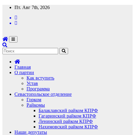
Перейти
Пт. Авг 7th, 2026
к
содержимому
Главная
О партии
Как вступить
Устав
Программа
Севастопольское отделение
Горком
Райкомы
Балаклавский райком КПРФ
Гагаринский райком КПРФ
Ленинский райком КПРФ
Нахимовский райком КПРФ
Наши депутаты