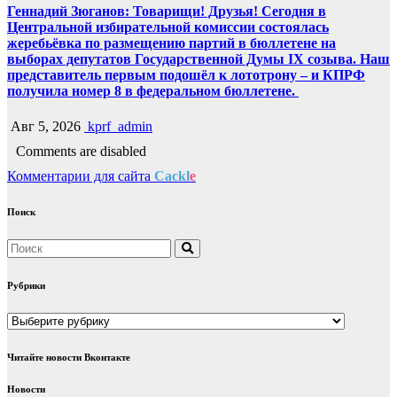
Геннадий Зюганов: Товарищи! Друзья! Сегодня в
Центральной избирательной комиссии состоялась
жеребьёвка по размещению партий в бюллетене на
выборах депутатов Государственной Думы IX созыва. Наш
представитель первым подошёл к лототрону – и КПРФ
получила номер 8 в федеральном бюллетене.
Авг 5, 2026
kprf_admin
Comments are disabled
Комментарии для сайта
Cackl
e
Поиск
Рубрики
Рубрики
Читайте новости Вконтакте
Новости