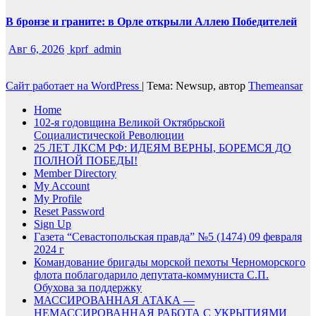
В бронзе и граните: в Орле открыли Аллею Победителей
Авг 6, 2026
kprf_admin
Сайт работает на WordPress
|
Тема: Newsup, автор
Themeansar
Home
102-я годовщина Великой Октябрьской
Социалистической Революции
25 ЛЕТ ЛКСМ РФ: ИДЕЯМ ВЕРНЫ, БОРЕМСЯ ДО
ПОЛНОЙ ПОБЕДЫ!
Member Directory
My Account
My Profile
Reset Password
Sign Up
Газета “Севастопольская правда” №5 (1474) 09 февраля
2024 г
Командование бригады морской пехоты Черноморского
флота поблагодарило депутата-коммуниста С.П.
Обухова за поддержку
МАССИРОВАННАЯ АТАКА —
НЕМАССИРОВАННАЯ РАБОТА С УКРЫТИЯМИ