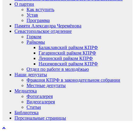
О партии
Как вступить
Устав
Программа
Памяти Александра Черемёнова
Севастопольское отделение
Горком
Райкомы
Балаклавский райком КПРФ
Гагаринский райком КПРФ
Ленинский райком КПРФ
Нахимовский райком КПРФ
Отдел по работе в молодёжью
Наши депутаты
Фракция КПРФ в законодательном собрании
Местные депутаты
Медиатека
Фотогалерея
Видеогалерея
Статьи
Библиотека
Персональные страницы