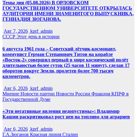
Темы дня (05.08.2026) В ОРЛОВСКОМ
ГОСУДАРСТВЕННОМ УНИВЕРСИТЕТЕ ОТКРЫЛАСЬ
АУДИТОРИЯ ИМЕНИ ЗНАМЕНИТОГО ВЫПУСКНИКА,
ГЕННАДИЯ ЗЮГАНОВА.
Авг 7, 2026
kprf_admin
СССР
Этот день в истории
6 августа 1961 года – Советский лётчик-космонавт,
коммунист Герман Степанович Титов на корабле
«Восток-2» совершил первый в мире космический полёт
длительностью более суток (25 часов 11 минут), сделав 17
оборотов вокруг Земли, пролетев более 700 тысяч
километров.
Авг 6, 2026
kprf_admin
Мнение
Новости партии
Новости России
Фракция КПРФ в
Государственной Думе
«Эти негативные явления недопустимы»: Владимир
Кашин раскритиковал рост цен на топливо для аграриев
Авг 6, 2026
kprf_admin
Г.А.Зюганов
Красная линия
Сталин