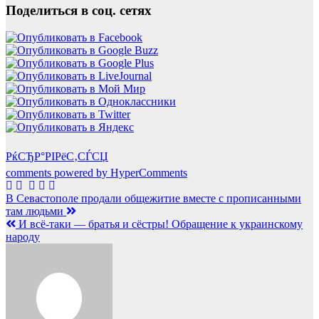
Поделиться в соц. сетях
РќСЂР°РІРёС‚СЃСЏ
comments powered by HyperComments
Навигация
В Севастополе продали общежитие вместе с прописанными
там людьми
по
И всё-таки — братья и сёстры! Обращение к украинскому
записям
народу