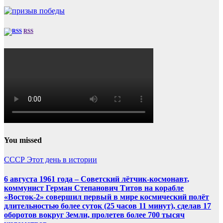
RSS
You missed
СССР
Этот день в истории
6 августа 1961 года – Советский лётчик-космонавт,
коммунист Герман Степанович Титов на корабле
«Восток-2» совершил первый в мире космический полёт
длительностью более суток (25 часов 11 минут), сделав 17
оборотов вокруг Земли, пролетев более 700 тысяч