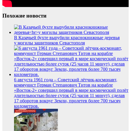
Похожие новости
В Казачьей бухте вырубили краснокнижные деревья
у могилы защитников Севастополя
6 августа 1961 года – Советский лётчик-космонавт,
коммунист Герман Степанович Титов на корабле
«Восток-2» совершил первый в мире космический полёт
длительностью более суток (25 часов 11 минут), сделав
17 оборотов вокруг Земли, пролетев более 700 тысяч
километров.