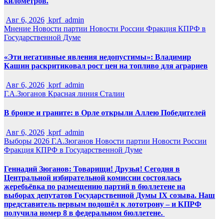
километров.
Авг 6, 2026
kprf_admin
Мнение
Новости партии
Новости России
Фракция КПРФ в
Государственной Думе
«Эти негативные явления недопустимы»: Владимир
Кашин раскритиковал рост цен на топливо для аграриев
Авг 6, 2026
kprf_admin
Г.А.Зюганов
Красная линия
Сталин
В бронзе и граните: в Орле открыли Аллею Победителей
Авг 6, 2026
kprf_admin
Выборы 2026
Г.А.Зюганов
Новости партии
Новости России
Фракция КПРФ в Государственной Думе
Геннадий Зюганов: Товарищи! Друзья! Сегодня в
Центральной избирательной комиссии состоялась
жеребьёвка по размещению партий в бюллетене на
выборах депутатов Государственной Думы IX созыва. Наш
представитель первым подошёл к лототрону – и КПРФ
получила номер 8 в федеральном бюллетене.