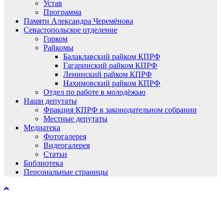
Устав
Программа
Памяти Александра Черемёнова
Севастопольское отделение
Горком
Райкомы
Балаклавский райком КПРФ
Гагаринский райком КПРФ
Ленинский райком КПРФ
Нахимовский райком КПРФ
Отдел по работе в молодёжью
Наши депутаты
Фракция КПРФ в законодательном собрании
Местные депутаты
Медиатека
Фотогалерея
Видеогалерея
Статьи
Библиотека
Персональные страницы