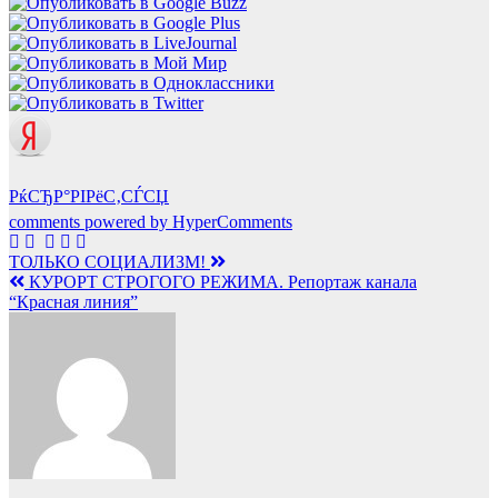
РќСЂР°РІРёС‚СЃСЏ
comments powered by HyperComments
Навигация
ТОЛЬКО СОЦИАЛИЗМ!
КУРОРТ СТРОГОГО РЕЖИМА. Репортаж канала
по
“Красная линия”
записям