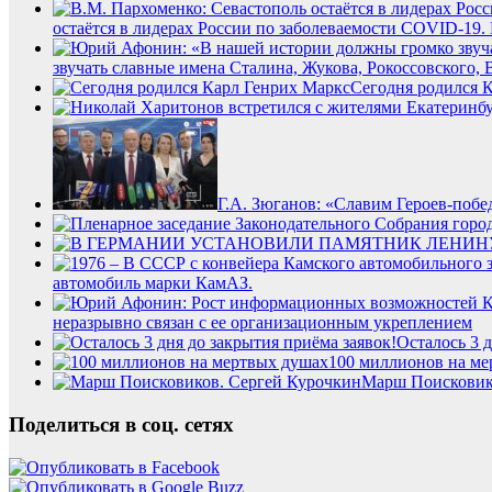
остаётся в лидерах России по заболеваемости COVID-19
звучать славные имена Сталина, Жукова, Рокоссовского, 
Сегодня родился 
Г.А. Зюганов: «Славим Героев-поб
автомобиль марки КамАЗ.
неразрывно связан с ее организационным укреплением
Осталось 3 д
100 миллионов на ме
Марш Поисковик
Поделиться в соц. сетях