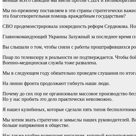
меньше всего санкций мы ввели против США и Великобритан
Мы по-прежнему поставляем в эти страны стратегически важное
эта благотворительная помощь враждебным государствам?
СВО продемонстрировала зловредность реформ Сердюкова. Но
Главнокомандующий Украины Залужный за последнее время снял
Вы слышали о том, чтобы сняли с работы проштрафившихся рос
Пиар по телевизору в реальности не подтверждается. Чтобы б
Военно-медицинская служба тоже развалена.
Мы в следующем году обязательно проведем слушания по итогам
На линии фронта продолжают гибнуть наши люди.
Почему до сих пор не организовали массовое производство бе
Но у нас пробить это дело практически невозможно.
Я нашел кулибиных, которые сделали пять типов беспилотников
Мы хотим знать стратегию и замыслы наших руководителей. Вой
больше напряжения в обществе.
Нас также крайне возмущает нигилизм, который воспитывается 