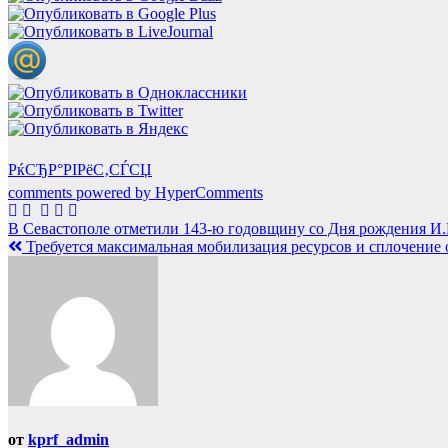
РќСЂР°РІРёС‚СЃСЏ
comments powered by HyperComments
Навигация
В Севастополе отметили 143-ю годовщину со Дня рождения И
Требуется максимальная мобилизация ресурсов и сплочение 
по
записям
от
kprf_admin