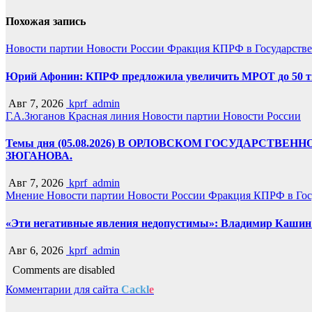
Похожая запись
Новости партии
Новости России
Фракция КПРФ в Государств
Юрий Афонин: КПРФ предложила увеличить МРОТ до 50 т
Авг 7, 2026
kprf_admin
Г.А.Зюганов
Красная линия
Новости партии
Новости России
Темы дня (05.08.2026) В ОРЛОВСКОМ ГОСУДАРС
ЗЮГАНОВА.
Авг 7, 2026
kprf_admin
Мнение
Новости партии
Новости России
Фракция КПРФ в Гос
«Эти негативные явления недопустимы»: Владимир Кашин р
Авг 6, 2026
kprf_admin
Comments are disabled
Комментарии для сайта
Cackl
e