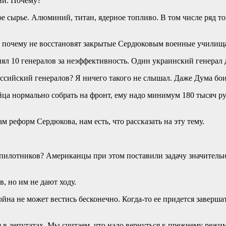
ии. Почему?
 сырье. Алюминий, титан, ядерное топливо. В том числе ряд то
 почему не восстановят закрытые Сердюковым военные училища
 10 генералов за неэффективность. Один украинский генерал д
сийский генералов? Я ничего такого не слышал. Даже Дума бои
ойца нормально собрать на фронт, ему надо минимум 180 тысяч 
 реформ Сердюкова, нам есть, что рассказать на эту тему.
спилотников? Американцы при этом поставили задачу значитель
, но им не дают ходу.
на не может вестись бесконечно. Когда-то ее придется завершат
в депутатах. Мы считаем, что надо вернуться к прежнему режиму