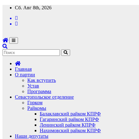
Перейти
Сб. Авг 8th, 2026
к
содержимому
Главная
О партии
Как вступить
Устав
Программа
Севастопольское отделение
Горком
Райкомы
Балаклавский райком КПРФ
Гагаринский райком КПРФ
Ленинский райком КПРФ
Нахимовский райком КПРФ
Наши депутаты