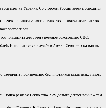
варов идет на Украину. Со стороны России зачем проводится
? Сейчас в нашей Армии ощущается нехватка лейтенантов.
аже застрелился.
тся пригласить для отчета военное руководство СВО.
рублей. Интендантскую службу в Армии Сердюков развалил.
но увеличить производство беспилотников различных типов.
ь. Война разлагает общество. Чем дольше длится война – тем
 работы Госдумы. Работать по 8 часов без перерыва, как это