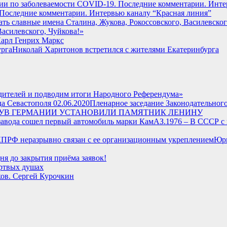
. Последние комментарии. Интервью каналу “Красная линия”
Василевского, Чуйкова!»
Карл Генрих Маркс
Николай Харитонов встретился с жителями Екатеринбурга
едителей и подводим итоги Народного Референдума»
Пленарное заседание Законодательного
В ГЕРМАНИИ УСТАНОВИЛИ ПАМЯТНИК ЛЕНИНУ
1976 – В СССР с
Юри
ня до закрытия приёма заявок!
ртвых душах
ов. Сергей Курочкин