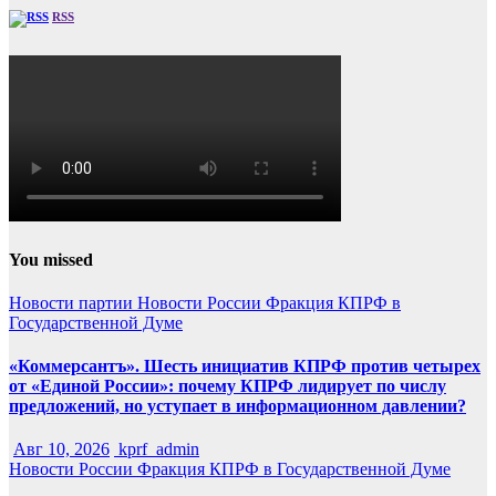
RSS
You missed
Новости партии
Новости России
Фракция КПРФ в
Государственной Думе
«Коммерсантъ». Шесть инициатив КПРФ против четырех
от «Единой России»: почему КПРФ лидирует по числу
предложений, но уступает в информационном давлении?
Авг 10, 2026
kprf_admin
Новости России
Фракция КПРФ в Государственной Думе