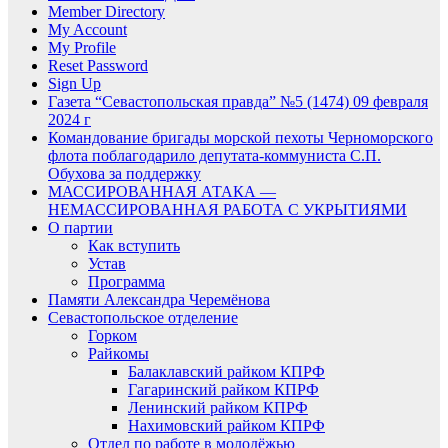
Member Directory
My Account
My Profile
Reset Password
Sign Up
Газета “Севастопольская правда” №5 (1474) 09 февраля
2024 г
Командование бригады морской пехоты Черноморского
флота поблагодарило депутата-коммуниста С.П.
Обухова за поддержку
МАССИРОВАННАЯ АТАКА —
НЕМАССИРОВАННАЯ РАБОТА С УКРЫТИЯМИ
О партии
Как вступить
Устав
Программа
Памяти Александра Черемёнова
Севастопольское отделение
Горком
Райкомы
Балаклавский райком КПРФ
Гагаринский райком КПРФ
Ленинский райком КПРФ
Нахимовский райком КПРФ
Отдел по работе в молодёжью