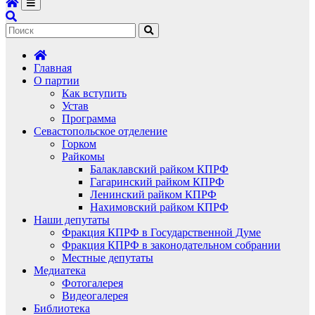
Главная
О партии
Как вступить
Устав
Программа
Севастопольское отделение
Горком
Райкомы
Балаклавский райком КПРФ
Гагаринский райком КПРФ
Ленинский райком КПРФ
Нахимовский райком КПРФ
Наши депутаты
Фракция КПРФ в Государственной Думе
Фракция КПРФ в законодательном собрании
Местные депутаты
Медиатека
Фотогалерея
Видеогалерея
Библиотека