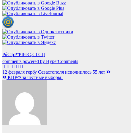
РќСЂР°РІРёС‚СЃСЏ
comments powered by HyperComments
Навигация
12 февраля гербу Севастополя исполнилось 55 лет
КПРФ за честные выборы!
по
записям