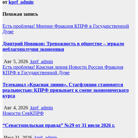
от
kprf_admin
Похожая запись
Есть проблема!
Мнение
Фракция КПРФ в Государственной
Думе
Дмитрий Новиков: Тревожность в обществе – зеркало
неблагополучия экономики
Авг 5, 2026
kprf_admin
Есть проблема!
Красная линия
Новости России
Фракция
КПРФ в Государственной Думе
Телеканал «Красная линия». Стагфляция становится
реальностью: КПРФ призывает к смене экономического
курса
Авг 4, 2026
kprf_admin
Новости СевКПРФ
“Севастопольская правда” №29 от 31 июля 2026 г.
Июл 31, 2026
kprf_admin