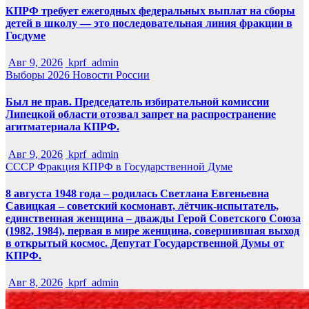
КПРФ требует ежегодных федеральных выплат на сборы
детей в школу — это последовательная линия фракции в
Госдуме
Авг 9, 2026
kprf_admin
Выборы 2026
Новости России
Был не прав. Председатель избирательной комиссии
Липецкой области отозвал запрет на распространение
агитматериала КПРФ.
Авг 9, 2026
kprf_admin
СССР
Фракция КПРФ в Государственной Думе
8 августа 1948 года – родилась Светлана Евгеньевна
Савицкая – советский космонавт, лётчик-испытатель,
единственная женщина – дважды Герой Советского Союза
(1982, 1984), первая в мире женщина, совершившая выход
в открытый космос. Депутат Государственной Думы от
КПРФ.
Авг 8, 2026
kprf_admin