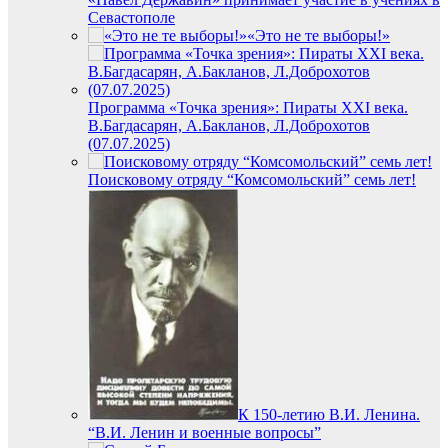
Севастополе
«Это не те выборы!»
Программа «Точка зрения»: Пираты ХХI века.
В.Багдасарян, А.Бакланов, Л.Доброхотов
(07.07.2025)
Поисковому отряду “Комсомольский” семь лет!
К 150-летию В.И. Ленина.
“В.И. Ленин и военные вопросы”