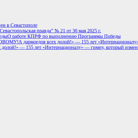
ен в Севастополе
Севастопольская правда” № 21 от 30 мая 2025 г.
О работе КПРФ по выполнению Программы Победы
ой!» — 155 лет «Интернационалу» — гимну, который измен