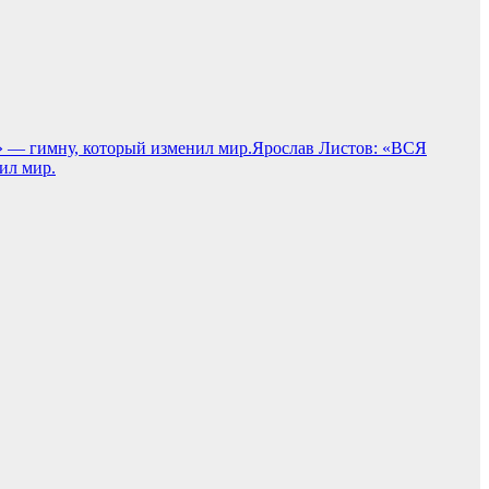
Ярослав Листов: «ВСЯ
ил мир.