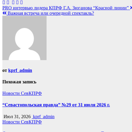
Навигация
PRO интервью лидера КПРФ Г.А. Зюганова “Красной линии”
Важная встреча или очередной спектакль?
по
записям
от
kprf_admin
Похожая запись
Новости СевКПРФ
“Севастопольская правда” №29 от 31 июля 2026 г.
Июл 31, 2026
kprf_admin
Новости СевКПРФ