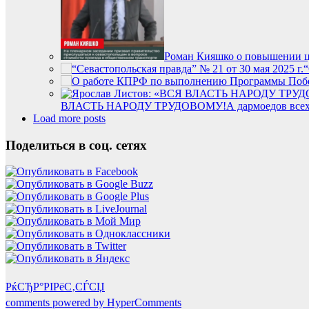
Роман Кияшко о повышении ц
“
ВЛАСТЬ НАРОДУ ТРУДОВОМУ!А дармоедов всех дол
Load more posts
Поделиться в соц. сетях
РќСЂР°РІРёС‚СЃСЏ
comments powered by HyperComments