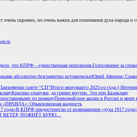
ит очень скромно, но очень важна для понимания духа народа и 
kon.ru
Голосование за спик
Юрий Афонин: Сравн
Итоги минувшего 2025-го года || Интер
Красиво снаружи, да грязно внутри. Это про Балаклаву
Первомайские акции в России и мире
та «ПРАВДА»: Обыкновенная жадность
В КПРФ предостерегли от возвращения «духа 1917 года»
Т ВЕТЕР, ПОЖНЁТ БУРЮ…