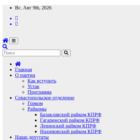
Перейти
Вс. Авг 9th, 2026
к
содержимому
Главная
О партии
Как вступить
Устав
Программа
Севастопольское отделение
Горком
Райкомы
Балаклавский райком КПРФ
Гагаринский райком КПРФ
Ленинский райком КПРФ
Нахимовский райком КПРФ
Наши депутаты