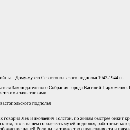
войны – Дому-музею Севастопольского подполья 1942-1944 гг.
ателя Законодательного Собрания города Василий Пархоменко. 
стскими захватчиками.
вастопольского подполья
, как говорил Лев Николаевич Толстой, по жилам быстрее бежит 
 тем, что в нашем городе есть музей подполья, работники которо
обождение нашей Родины, за торжество справедливости и идеалов