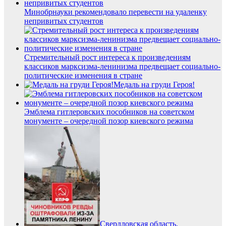
Минобрнауки рекомендовало перевести на удаленку
непривитых студентов
Стремительный рост интереса к произведениям
классиков марксизма-ленинизма предвещает социально-
политические изменения в стране
Медаль на груди Героя!
Эмблема гитлеровских пособников на советском
монументе – очередной позор киевского режима
Свердловская область.