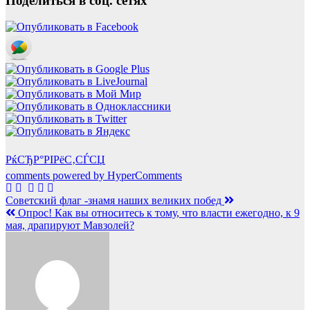
Поделиться в соц. сетях
РќСЂР°РІРёС‚СЃСЏ
comments powered by HyperComments
Навигация
Советский флаг -знамя наших великих побед
Опрос! Как вы относитесь к тому, что власти ежегодно, к 9
по
мая, драпируют Мавзолей?
записям