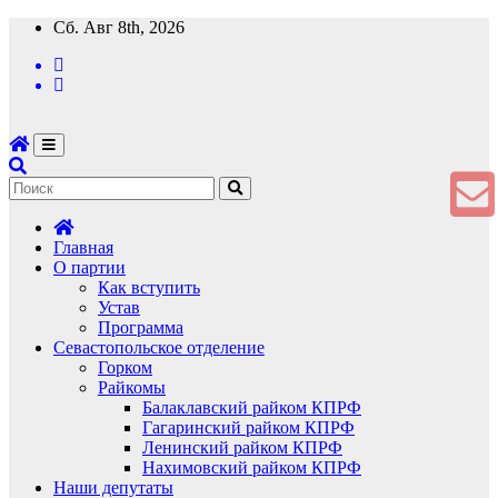
Перейти
Сб. Авг 8th, 2026
к
содержимому
Главная
О партии
Как вступить
Устав
Программа
Севастопольское отделение
Горком
Райкомы
Балаклавский райком КПРФ
Гагаринский райком КПРФ
Ленинский райком КПРФ
Нахимовский райком КПРФ
Наши депутаты