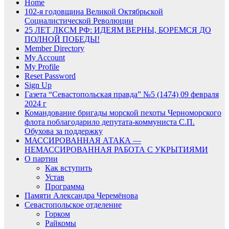
Home
102-я годовщина Великой Октябрьской
Социалистической Революции
25 ЛЕТ ЛКСМ РФ: ИДЕЯМ ВЕРНЫ, БОРЕМСЯ ДО
ПОЛНОЙ ПОБЕДЫ!
Member Directory
My Account
My Profile
Reset Password
Sign Up
Газета “Севастопольская правда” №5 (1474) 09 февраля
2024 г
Командование бригады морской пехоты Черноморского
флота поблагодарило депутата-коммуниста С.П.
Обухова за поддержку
МАССИРОВАННАЯ АТАКА —
НЕМАССИРОВАННАЯ РАБОТА С УКРЫТИЯМИ
О партии
Как вступить
Устав
Программа
Памяти Александра Черемёнова
Севастопольское отделение
Горком
Райкомы