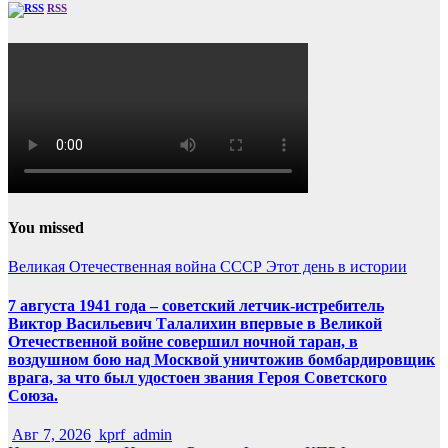
RSS
You missed
Великая Отечественная война
СССР
Этот день в истории
7 августа 1941 года – советский летчик-истребитель
Виктор Васильевич Талалихин впервые в Великой
Отечественной войне совершил ночной таран, в
воздушном бою над Москвой уничтожив бомбардировщик
врага, за что был удостоен звания Героя Советского
Союза.
Авг 7, 2026
kprf_admin