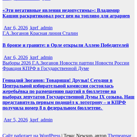
«Эти негативные явления недопустимы»: Владимир
Кашин раскритиковал рост цен на топливо для аграриев
Авг 6, 2026
kprf_admin
Г.А.Зюганов
Красная линия
Сталин
В бронзе и граните: в Орле открыли Аллею Победителей
Авг 6, 2026
kprf_admin
Выборы 2026
Г.А.Зюганов
Новости партии
Новости России
Фракция КПРФ в Государственной Думе
Геннадий Зюганов: Товарищи! Друзья! Сегодня в
Центральной избирательной комиссии состоялась
жеребьёвка по размещению партий в бюллетене на
выборах депутатов Государственной Думы IX созыва. Наш
представитель первым подошёл к лототрону – и КПРФ
получила номер 8 в федеральном бюллетене.
Авг 5, 2026
kprf_admin
Сайт работает на WordPress
|
Тема: Newsup, автор
Themeansar