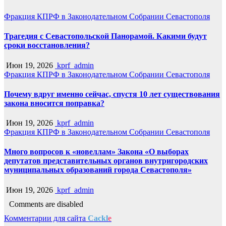
Фракция КПРФ в Законодательном Собрании Севастополя
Трагедия с Севастопольской Панорамой. Какими будут
сроки восстановления?
Июн 19, 2026
kprf_admin
Фракция КПРФ в Законодательном Собрании Севастополя
Почему вдруг именно сейчас, спустя 10 лет существования
закона вносится поправка?
Июн 19, 2026
kprf_admin
Фракция КПРФ в Законодательном Собрании Севастополя
Много вопросов к «новеллам» Закона «О выборах
депутатов представительных органов внутригородских
муниципальных образований города Севастополя»
Июн 19, 2026
kprf_admin
Comments are disabled
Комментарии для сайта
Cackl
e