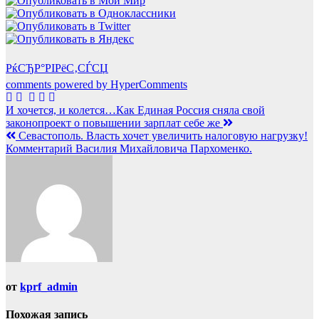
РќСЂР°РІРёС‚СЃСЏ
comments powered by HyperComments
Навигация
И хочется, и колется…Как Единая Россия сняла свой
законопроект о повышении зарплат себе же
по
Севастополь. Власть хочет увеличить налоговую нагрузку!
записям
Комментарий Василия Михайловича Пархоменко.
от
kprf_admin
Похожая запись