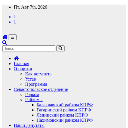
Перейти
Пт. Авг 7th, 2026
к
содержимому
Главная
О партии
Как вступить
Устав
Программа
Севастопольское отделение
Горком
Райкомы
Балаклавский райком КПРФ
Гагаринский райком КПРФ
Ленинский райком КПРФ
Нахимовский райком КПРФ
Наши депутаты