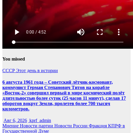
You missed
СССР
Этот день в истории
6 августа 1961 года – Советский лётчик-космонавт,
коммунист Герман Степанович Титов на корабле
«Восток-2» совершил первый в мире космический полёт
длительностью более суток (25 часов 11 минут), сделав 17
оборотов вокруг Земли, пролетев более 700 тысяч
километров.
Авг 6, 2026
kprf_admin
Мнение
Новости партии
Новости России
Фракция КПРФ в
Государственной Думе