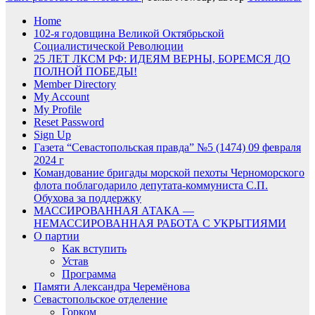
Home
102-я годовщина Великой Октябрьской
Социалистической Революции
25 ЛЕТ ЛКСМ РФ: ИДЕЯМ ВЕРНЫ, БОРЕМСЯ ДО
ПОЛНОЙ ПОБЕДЫ!
Member Directory
My Account
My Profile
Reset Password
Sign Up
Газета “Севастопольская правда” №5 (1474) 09 февраля
2024 г
Командование бригады морской пехоты Черноморского
флота поблагодарило депутата-коммуниста С.П.
Обухова за поддержку
МАССИРОВАННАЯ АТАКА —
НЕМАССИРОВАННАЯ РАБОТА С УКРЫТИЯМИ
О партии
Как вступить
Устав
Программа
Памяти Александра Черемёнова
Севастопольское отделение
Горком