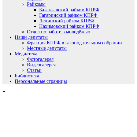
Райкомы
Балаклавский райком КПРФ
Гагаринский райком КПРФ
Ленинский райком КПРФ
Нахимовский райком КПРФ
Отдел по работе в молодёжью
Наши депутаты
Фракция КПРФ в законодательном собрании
Местные депутаты
Медиатека
Фотогалерея
Видеогалерея
Статьи
Библиотека
Персональные страницы