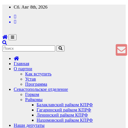
Перейти
Сб. Авг 8th, 2026
к
содержимому
Главная
О партии
Как вступить
Устав
Программа
Севастопольское отделение
Горком
Райкомы
Балаклавский райком КПРФ
Гагаринский райком КПРФ
Ленинский райком КПРФ
Нахимовский райком КПРФ
Наши депутаты