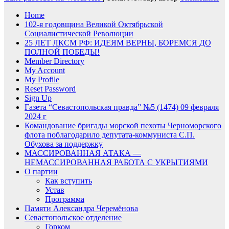
Home
102-я годовщина Великой Октябрьской
Социалистической Революции
25 ЛЕТ ЛКСМ РФ: ИДЕЯМ ВЕРНЫ, БОРЕМСЯ ДО
ПОЛНОЙ ПОБЕДЫ!
Member Directory
My Account
My Profile
Reset Password
Sign Up
Газета “Севастопольская правда” №5 (1474) 09 февраля
2024 г
Командование бригады морской пехоты Черноморского
флота поблагодарило депутата-коммуниста С.П.
Обухова за поддержку
МАССИРОВАННАЯ АТАКА —
НЕМАССИРОВАННАЯ РАБОТА С УКРЫТИЯМИ
О партии
Как вступить
Устав
Программа
Памяти Александра Черемёнова
Севастопольское отделение
Горком