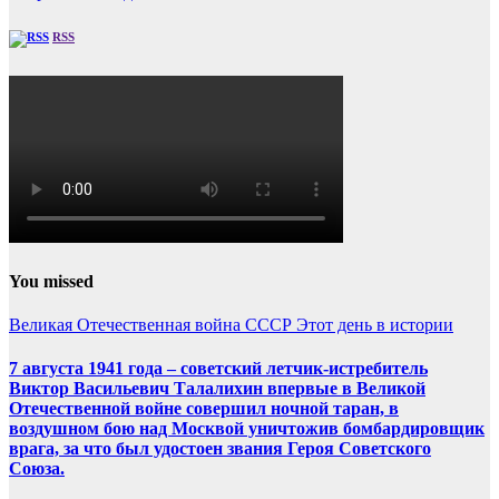
RSS
You missed
Великая Отечественная война
СССР
Этот день в истории
7 августа 1941 года – советский летчик-истребитель
Виктор Васильевич Талалихин впервые в Великой
Отечественной войне совершил ночной таран, в
воздушном бою над Москвой уничтожив бомбардировщик
врага, за что был удостоен звания Героя Советского
Союза.