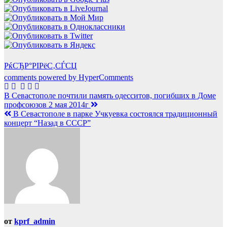
РќСЂР°РІРёС‚СЃСЏ
comments powered by HyperComments
Навигация
В Севастополе почтили память одесситов, погибших в Доме
профсоюзов 2 мая 2014г
по
В Севастополе в парке Учкуевка состоялся традиционный
записям
концерт “Назад в СССР”
от
kprf_admin