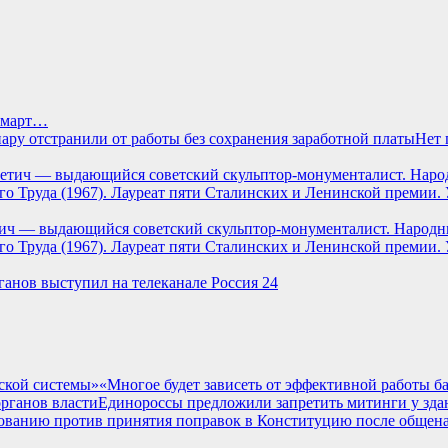
ц март…
Нет 
тич — выдающийся советский скульптор-монументалист. Народн
о Труда (1967). Лауреат пяти Сталинских и Ленинской премии.
ганов выступил на телеканале Россия 24
«Многое будет зависеть от эффективной работы б
Единороссы предложили запретить митинги у зда