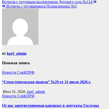
Навигация
Встреча с трудовым коллективом Детского сада №124
Встреча с трудящимися Поликлиники №5
по
записям
от
kprf_admin
Похожая запись
Новости СевКПРФ
“Севастопольская правда” №29 от 31 июля 2026 г.
Июл 31, 2026
kprf_admin
Новости СевКПРФ
От нас зарегистрирован кандидат в депутаты Госдумы