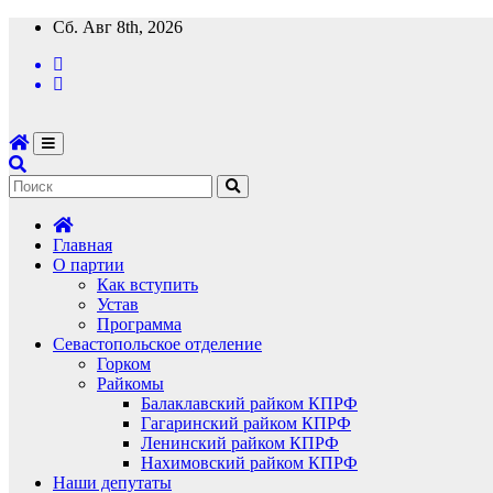
Перейти
Сб. Авг 8th, 2026
к
содержимому
Главная
О партии
Как вступить
Устав
Программа
Севастопольское отделение
Горком
Райкомы
Балаклавский райком КПРФ
Гагаринский райком КПРФ
Ленинский райком КПРФ
Нахимовский райком КПРФ
Наши депутаты