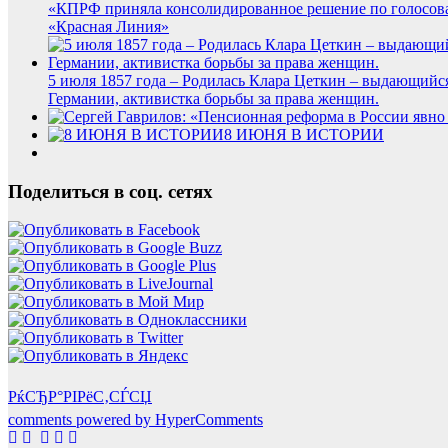
«КПРФ приняла консолидированное решение по голосова
«Красная Линия»
5 июля 1857 года – Родилась Клара Цеткин – выдающийс
Германии, активистка борьбы за права женщин.
8 ИЮНЯ В ИСТОРИИ
Поделиться в соц. сетях
РќСЂР°РІРёС‚СЃСЏ
comments powered by HyperComments