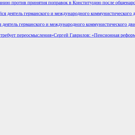
нию против принятия поправок в Конституцию после общенарод
я деятель германского и международного коммунистического дв
Сергей Гаврилов: «Пенсионная реформ