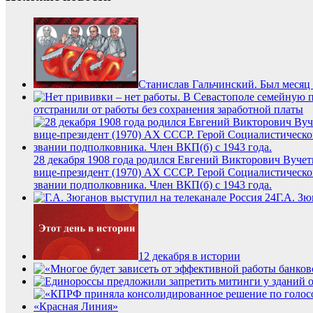
Станислав Гальчинский. Был меся
отстранили от работы без сохранения заработной платы
28 декабря 1908 года родился Евгений Викторович Вуче
вице-президент (1970) АХ СССР. Герой Социалистическог
звании подполковника. Член ВКП(б) с 1943 года.
Г.А. Зю
12 декабря в истории