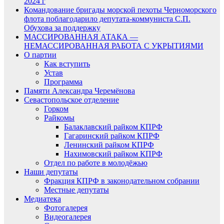
2024 г
Командование бригады морской пехоты Черноморского
флота поблагодарило депутата-коммуниста С.П.
Обухова за поддержку
МАССИРОВАННАЯ АТАКА —
НЕМАССИРОВАННАЯ РАБОТА С УКРЫТИЯМИ
О партии
Как вступить
Устав
Программа
Памяти Александра Черемёнова
Севастопольское отделение
Горком
Райкомы
Балаклавский райком КПРФ
Гагаринский райком КПРФ
Ленинский райком КПРФ
Нахимовский райком КПРФ
Отдел по работе в молодёжью
Наши депутаты
Фракция КПРФ в законодательном собрании
Местные депутаты
Медиатека
Фотогалерея
Видеогалерея