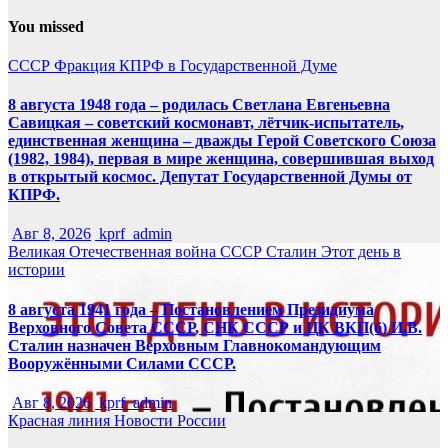
You missed
СССР
Фракция КПРФ в Государственной Думе
8 августа 1948 года – родилась Светлана Евгеньевна
Савицкая – советский космонавт, лётчик-испытатель,
единственная женщина – дважды Герой Советского Союза
(1982, 1984), первая в мире женщина, совершившая выход
в открытый космос. Депутат Государственной Думы от
КПРФ.
Авг 8, 2026
kprf_admin
Великая Отечественная война
СССР
Сталин
Этот день в
истории
8 августа 1941 года – Постановлением Президиума
Верховного Совета СССР, СНК СССР и ЦК ВКП(б) И.В.
Сталин назначен Верховным Главнокомандующим
Вооружёнными Силами СССР.
Авг 8, 2026
kprf_admin
Красная линия
Новости России