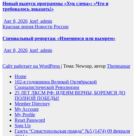
Новый выпуск программы «Хук слева»: «Что и
требовалось доказать!»
Авг 8, 2026
kprf_admin
Красная линия
Новости России
Специальный репортаж «Изменимся или вымрем»
Авг 8, 2026
kprf_admin
Сайт работает на WordPress
|
Тема: Newsup, автор
Themeansar
Home
102-я годовщина Великой Октябрьской
Социалистической Революции
25 ЛЕТ ЛКСМ РФ: ИДЕЯМ ВЕРНЫ, БОРЕМСЯ ДО
ПОЛНОЙ ПОБЕДЫ!
Member Directory
My Account
My Profile
Reset Password
Sign Up
Газета “Севастопольская правда” №5 (1474) 09 февраля