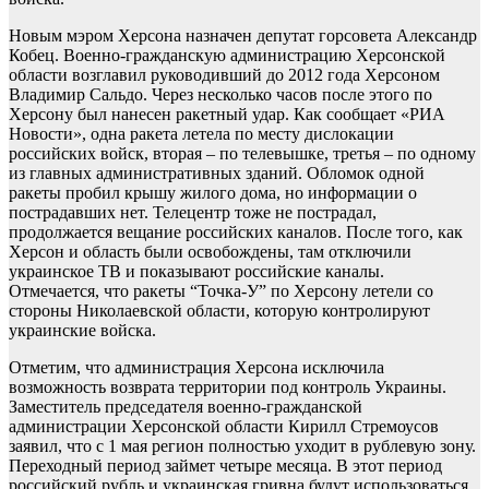
Новым мэром Херсона назначен депутат горсовета Александр
Кобец. Военно-гражданскую администрацию Херсонской
области возглавил руководивший до 2012 года Херсоном
Владимир Сальдо. Через несколько часов после этого по
Херсону был нанесен ракетный удар. Как сообщает «РИА
Новости», одна ракета летела по месту дислокации
российских войск, вторая – по телевышке, третья – по одному
из главных административных зданий. Обломок одной
ракеты пробил крышу жилого дома, но информации о
пострадавших нет. Телецентр тоже не пострадал,
продолжается вещание российских каналов. После того, как
Херсон и область были освобождены, там отключили
украинское ТВ и показывают российские каналы.
Отмечается, что ракеты “Точка-У” по Херсону летели со
стороны Николаевской области, которую контролируют
украинские войска.
Отметим, что администрация Херсона исключила
возможность возврата территории под контроль Украины.
Заместитель председателя военно-гражданской
администрации Херсонской области Кирилл Стремоусов
заявил, что с 1 мая регион полностью уходит в рублевую зону.
Переходный период займет четыре месяца. В этот период
российский рубль и украинская гривна будут использоваться