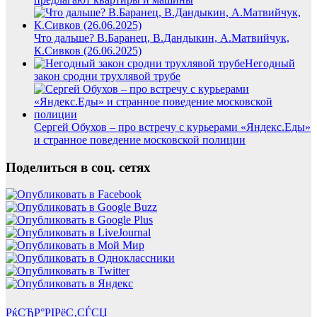
Что дальше? В.Баранец, В.Дандыкин, А.Матвийчук,
К.Сивков (26.06.2025)
Негодный
закон сродни трухлявой трубе
Сергей Обухов – про встречу с курьерами «Яндекс.Еды»
и странное поведение московской полиции
Поделиться в соц. сетях
РќСЂР°РІРёС‚СЃСЏ