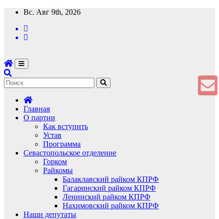
Перейти
Вс. Авг 9th, 2026
к
содержимому
Главная
О партии
Как вступить
Устав
Программа
Севастопольское отделение
Горком
Райкомы
Балаклавский райком КПРФ
Гагаринский райком КПРФ
Ленинский райком КПРФ
Нахимовский райком КПРФ
Наши депутаты