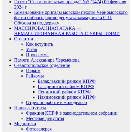
Газета “Севастопольская правда” №5 (1474) 09 февраля
2024 г
Командование бригады морской пехоты Черноморского
флота поблагодарило депутата-коммуниста С.П.
Обухова за поддержку
МАССИРОВАННАЯ АТАКА —
НЕМАССИРОВАННАЯ РАБОТА С УКРЫТИЯМИ
О партии
Как вступить
Устав
Программа
Памяти Александра Черемёнова
Севастопольское отделение
Горком
Райкомы
Балаклавский райком КПРФ
Гагаринский райком КПРФ
Ленинский райком КПРФ
Нахимовский райком КПРФ
Отдел по работе в молодёжью
Наши депутаты
Фракция КПРФ в законодательном собрании
Местные депутаты
Медиатека
Фотогалерея