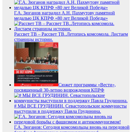
Г.А. Зюганов наградил А.Н. Пахмутову памятной
медалью ЦК КПРФ «80 лет Великой Победы»
Рассвет ТВ – Рассвет ТВ..Летопись комсомола. Листаем
страницы истории.
Сюжет программы «Вести»,
посвященный 30-летию возрождения КПРФ
# МЫ ВСЕ ГРУДИНИН. Севастопольские коммунисты
выступили в поддержку Павла Грудинина.
Г.А. Зюганов: Сегодня комсомольцы вновь на передовой