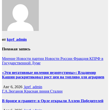
от
kprf_admin
Похожая запись
Мнение
Новости партии
Новости России
Фракция КПРФ в
Государственной Думе
«Эти негативные явления недопустимы»: Владимир
Кашин раскритиковал рост цен на топливо для аграриев
Авг 6, 2026
kprf_admin
Г.А.Зюганов
Красная линия
Сталин
В бронзе и граните: в Орле открыли Аллею Победителей