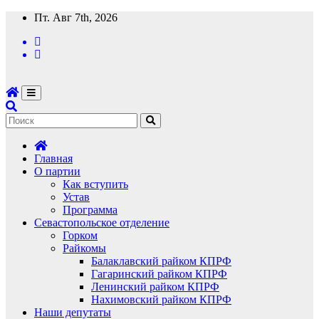
Перейти
Пт. Авг 7th, 2026
к
содержимому
Главная
О партии
Как вступить
Устав
Программа
Севастопольское отделение
Горком
Райкомы
Балаклавский райком КПРФ
Гагаринский райком КПРФ
Ленинский райком КПРФ
Нахимовский райком КПРФ
Наши депутаты