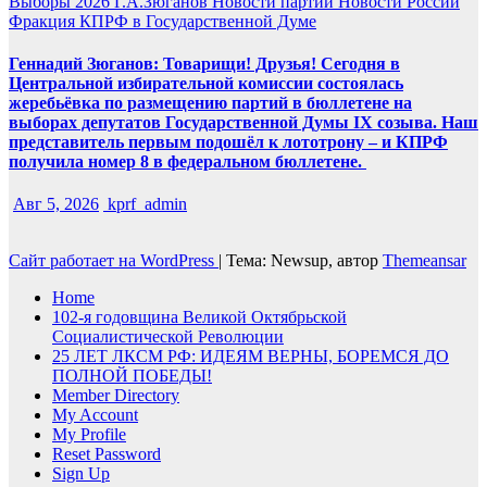
Выборы 2026
Г.А.Зюганов
Новости партии
Новости России
Фракция КПРФ в Государственной Думе
Геннадий Зюганов: Товарищи! Друзья! Сегодня в
Центральной избирательной комиссии состоялась
жеребьёвка по размещению партий в бюллетене на
выборах депутатов Государственной Думы IX созыва. Наш
представитель первым подошёл к лототрону – и КПРФ
получила номер 8 в федеральном бюллетене.
Авг 5, 2026
kprf_admin
Сайт работает на WordPress
|
Тема: Newsup, автор
Themeansar
Home
102-я годовщина Великой Октябрьской
Социалистической Революции
25 ЛЕТ ЛКСМ РФ: ИДЕЯМ ВЕРНЫ, БОРЕМСЯ ДО
ПОЛНОЙ ПОБЕДЫ!
Member Directory
My Account
My Profile
Reset Password
Sign Up