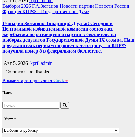
Авг 6, 2026
kprf_admin
Выборы 2026
Г.А.Зюганов
Новости партии
Новости России
Фракция КПРФ в Государственной Думе
Геннадий Зюганов: Товарищи! Друзья! Сегодня в
Центральной избирательной комиссии состоялась
жеребьёвка по размещению партий в бюллетене на
выборах депутатов Государственной Думы IX созыва. Наш
представитель первым подошёл к лототрону – и КПРФ
получила номер 8 в федеральном бюллетене.
Авг 5, 2026
kprf_admin
Comments are disabled
Комментарии для сайта
Cackl
e
Поиск
Рубрики
Рубрики