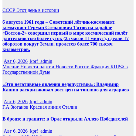
СССР
Этот день в истории
6 августа 1961 года – Советский лётчик-космонавт,
коммунист Герман Степанович Титов на корабле
«Восток-2» совершил первый в мире космический полёт
длительностью более суток (25 часов 11 минут), сделав 17
оборотов вокруг Земли, пролетев более 700 тысяч
километров.
Авг 6, 2026
kprf_admin
Мнение
Новости партии
Новости России
Фракция КПРФ в
Государственной Думе
«Эти негативные явления недопустимы»: Владимир
Кашин раскритиковал рост цен на топливо для аграриев
Авг 6, 2026
kprf_admin
Г.А.Зюганов
Красная линия
Сталин
В бронзе и граните: в Орле открыли Аллею Победителей
Авг 6, 2026
kprf_admin