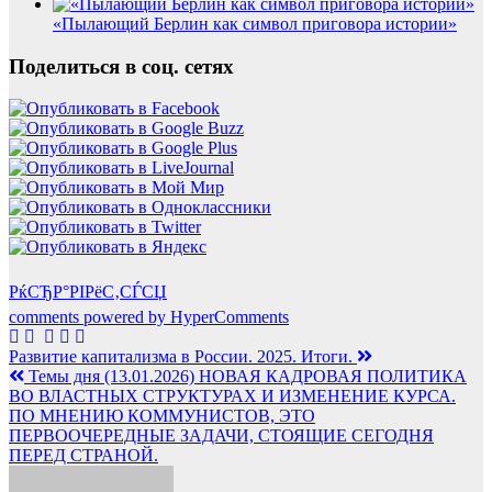
«Пылающий Берлин как символ приговора истории»
Поделиться в соц. сетях
РќСЂР°РІРёС‚СЃСЏ
comments powered by HyperComments
Навигация
Развитие капитализма в России. 2025. Итоги.
Темы дня (13.01.2026) НОВАЯ КАДРОВАЯ ПОЛИТИКА
по
ВО ВЛАСТНЫХ СТРУКТУРАХ И ИЗМЕНЕНИЕ КУРСА.
записям
ПО МНЕНИЮ КОММУНИСТОВ, ЭТО
ПЕРВООЧЕРЕДНЫЕ ЗАДАЧИ, СТОЯЩИЕ СЕГОДНЯ
ПЕРЕД СТРАНОЙ.