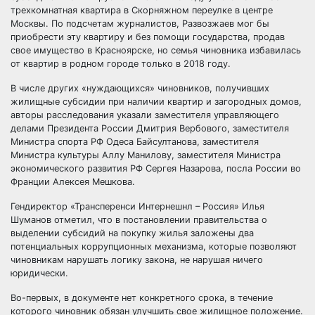
трехкомнатная квартира в Скорняжном переулке в центре
Москвы. По подсчетам журналистов, Развозжаев мог бы
приобрести эту квартиру и без помощи государства, продав
свое имущество в Красноярске, но семья чиновника избавилась
от квартир в родном городе только в 2018 году.
В числе других «нуждающихся» чиновников, получивших
жилищные субсидии при наличии квартир и загородных домов,
авторы расследования указали заместителя управляющего
делами Президента России Дмитрия Вербового, заместителя
Министра спорта РФ Одеса Байсултанова, заместителя
Министра культуры Аллу Манилову, заместителя Министра
экономического развития РФ Сергея Назарова, посла России во
Франции Алексея Мешкова.
Гендиректор «Трансперенси Интернешнл – Россия» Илья
Шуманов отметил, что в постановлении правительства о
выделении субсидий на покупку жилья заложены два
потенциальных коррупционных механизма, которые позволяют
чиновникам нарушать логику закона, не нарушая ничего
юридически.
Во-первых, в документе нет конкретного срока, в течение
которого чиновник обязан улучшить свое жилищное положение.