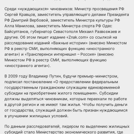
Среди «нуждающихся» чиновников: Министр просвещения РФ
Сергей Кравцов, заместитель управляющего делами Президента
РФ Дмитрий Вербовой, заместитель Министра культуры РФ
Алла Манилова, заместитель Министра спорта РФ Одес
Байсултанов, губернатор Севастополя Михаил Развозжаев и
другие. Об этом пишет издание «Znak.com» со ссылкой на
расследование изданий «Важные истории» (внесено Минюстом
РФ в реестр СМИ, выполняющих функцию «иностранного
агента») и «Трансперенси интернешнл – Россия» (внесено
Минюстом РФ в реестр СМИ, выполняющих функцию
«иностранного агента»).
В 2009 году Владимир Путин, будучи премьер-министром,
подписал постановление «О предоставлении федеральным
государственным гражданским служащим единовременной
субсидии на приобретение жилого помещения». Субсидии
должны выделяться чиновникам, которые переехали по работе
в другой регион и не имеют там жилья. Чтобы получить деньги
от государства, служащий должен быть признан нуждающимся
в улучшении жилищных условий.
По данным расследователей, лидером по выделению жилищных
субсидий стало Министерство экономического развития, где