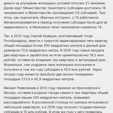
деньги на улучшение жилищных условий получил 21 чиновник.
Далее идут Министерство транспорта (субсидии достались 16
чиновникам) и Министерство просвещения (13 субсидий). При
этом, как подсчитали «Важные истории», у 12 работников
Минэкономразвития в период получения субсидии была другая
недвижимость, в Минтрансе таких чиновников оказалось 14.
Так, в 2015 году Сергей Кравцов, возглавлявший тогда
Рособрнадзор, вместе с супругой задекларировал пять квартир
общей площадью более 300 квадратных метров и дачный дом
размером 73,6 квадратных метра. В 2016 году семья продала
две квартиры и заработала на этом ориентировочно 18,2 млн
рублей, оставив во владении три квартиры и загородный дом.
Формально, они ухудшили свое жилищное положение и
получили в том же году субсидию в 16,6 млн рублей. Через
четыре года министр приобрел два жилых помещения
площадью 213,6 и 45,9 квадратных метров.
Михаил Развозжаев в 2014 году переехал из Красноярска в
Москву, оставив в родном городе семью и три квартиры общей
площадью свыше 240 квадратных метров, указывают
расследователи. В российской столице он сначала пользовался
небольшой квартирой, а в 2016 году получил государственную
субсидию в 15 млн рублей. В этом же году у него появилась