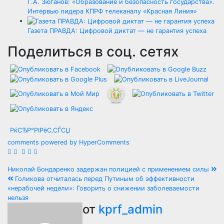
Г.А. Зюганов: «Образование и безопасность государства».
Интервью лидера КПРФ телеканалу «Красная Линия»
Газета ПРАВДА: Цифровой диктат — не гарантия успеха
Поделиться в соц. сетях
РќСЂР°РІРёС‚СЃСЏ
comments powered by HyperComments
Навигация
Николай Бондаренко задержан полицией с применением силы
Голикова отчиталась перед Путиным об эффективности
по
«нерабочей недели»: Говорить о снижении заболеваемости
нельзя
записям
от
kprf_admin