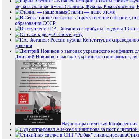
звучать славные имена Сталина, Жукова, Рокоссовского, 
Сталин — наше знамя
образования СССР
От слов к делу
доверия
Дмитрий Новиков о выгодах украинского конфликта для 
Научно-практическая Конферен
Стих