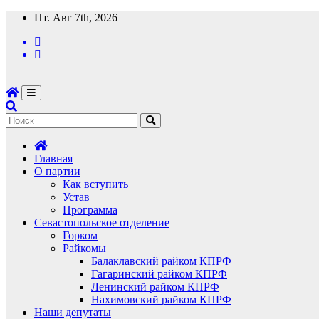
Перейти
Пт. Авг 7th, 2026
к
содержимому
Главная
О партии
Как вступить
Устав
Программа
Севастопольское отделение
Горком
Райкомы
Балаклавский райком КПРФ
Гагаринский райком КПРФ
Ленинский райком КПРФ
Нахимовский райком КПРФ
Наши депутаты