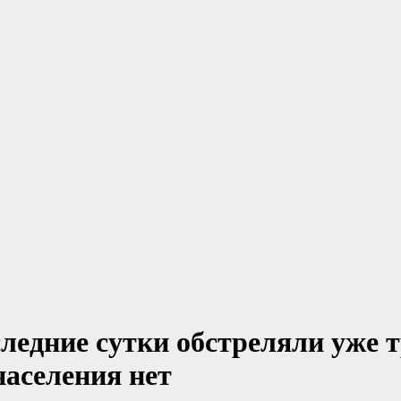
следние сутки обстреляли уже т
населения нет