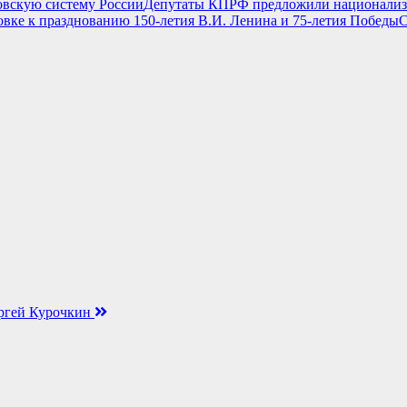
Депутаты КПРФ предложили национализи
С
гей Курочкин