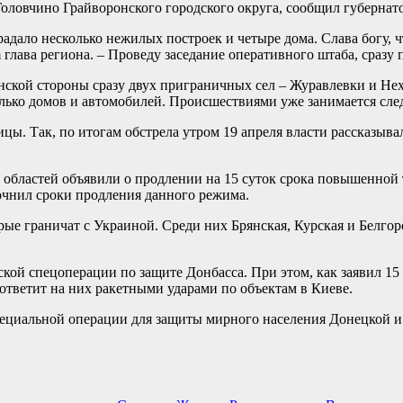
оловчино Грайворонского городского округа, сообщил губернато
радало несколько нежилых построек и четыре дома. Слава богу, 
 глава региона. – Проведу заседание оперативного штаба, сразу 
инской стороны сразу двух приграничных сел – Журавлевки и Нех
лько домов и автомобилей. Происшествиями уже занимается сле
ицы. Так, по итогам обстрела утром 19 апреля власти рассказыва
й областей объявили о продлении на 15 суток срока повышенно
точнил сроки продления данного режима.
ые граничат с Украиной. Среди них Брянская, Курская и Белгоро
ской спецоперации по защите Донбасса. При этом, как заявил 
ответит на них ракетными ударами по объектам в Киеве.
пециальной операции для защиты мирного населения Донецкой 