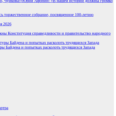
Юрий Афонин: «В нашей истории должны громко
сь торжественное собрание, посвященное 100-летию
я 2026
ужны Конституция справедливости и правительство народного
ы Байдена и попытках расколоть трудящихся Запада
артра