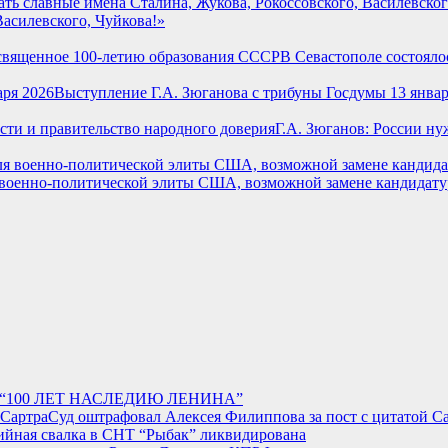
Василевского, Чуйкова!»
В Севастополе состояло
Выступление Г.А. Зюганова с трибуны Госдумы 13 январ
Г.А. Зюганов: России н
военно-политической элиты США, возможной замене кандидатур
ция “100 ЛЕТ НАСЛЕДИЮ ЛЕНИНА”
Суд оштрафовал Алексея Филиппова за пост с цитатой С
ийная свалка в СНТ “Рыбак” ликвидирована