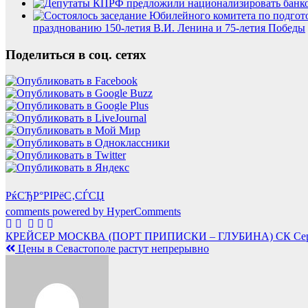
празднованию 150-летия В.И. Ленина и 75-летия Победы
Поделиться в соц. сетях
РќСЂР°РІРёС‚СЃСЏ
comments powered by HyperComments
Навигация
КРЕЙСЕР МОСКВА (ПОРТ ПРИПИСКИ – ГЛУБИНА) СК Сер
Цены в Севастополе растут непрерывно
по
записям