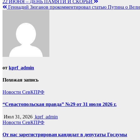
Навигация
22 ИЮНЯ – ДЕНЬ ПАМЯТИ И СКОРБИ
Геннадий Зюганов прокомментировал статью Путина о Вели
по
записям
от
kprf_admin
Похожая запись
Новости СевКПРФ
“Севастопольская правда” №29 от 31 июля 2026 г.
Июл 31, 2026
kprf_admin
Новости СевКПРФ
От нас зарегистрирован кандидат в депутаты Госдумы