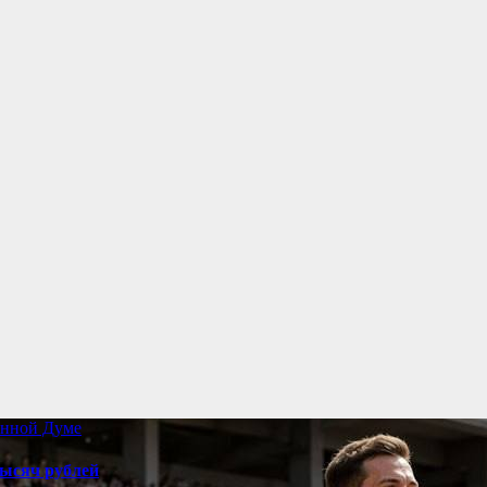
енной Думе
ысяч рублей