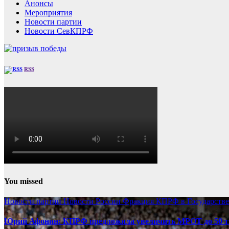
Анонсы
Мероприятия
Новости партии
Новости СевКПРФ
RSS
You missed
Новости партии
Новости России
Фракция КПРФ в Государств
Юрий Афонин: КПРФ предложила увеличить МРОТ до 50 т