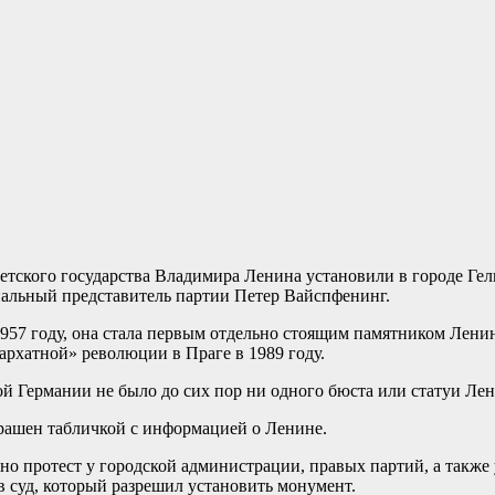
етского государства Владимира Ленина установили в городе Ге
иальный представитель партии Петер Вайспфенинг.
 1957 году, она стала первым отдельно стоящим памятником Лен
бархатной» революции в Праге в 1989 году.
ой Германии не было до сих пор ни одного бюста или статуи Ле
крашен табличкой с информацией о Ленине.
но протест у городской администрации, правых партий, а также
 суд, который разрешил установить монумент.