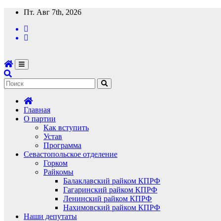
Перейти
Пт. Авг 7th, 2026
к
содержимому
Главная
О партии
Как вступить
Устав
Программа
Севастопольское отделение
Горком
Райкомы
Балаклавский райком КПРФ
Гагаринский райком КПРФ
Ленинский райком КПРФ
Нахимовский райком КПРФ
Наши депутаты